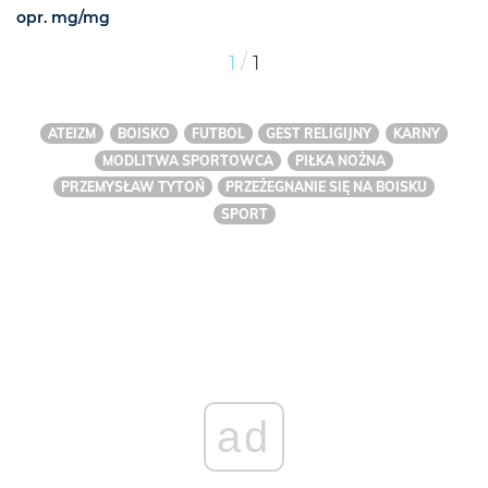
opr. mg/mg
/
1
1
ATEIZM
BOISKO
FUTBOL
GEST RELIGIJNY
KARNY
MODLITWA SPORTOWCA
PIŁKA NOŻNA
PRZEMYSŁAW TYTOŃ
PRZEŻEGNANIE SIĘ NA BOISKU
SPORT
ad