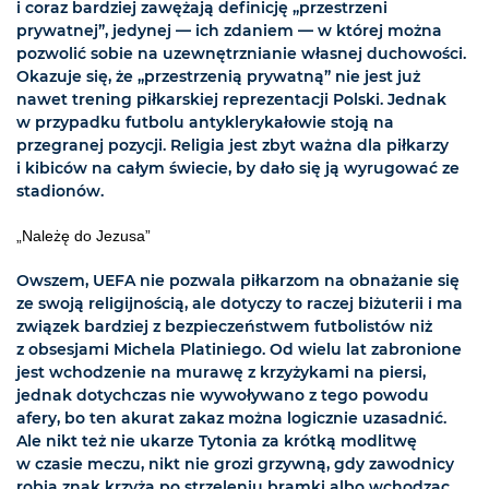
i coraz bardziej zawężają definicję „przestrzeni
prywatnej”, jedynej — ich zdaniem — w której można
pozwolić sobie na uzewnętrznianie własnej duchowości.
Okazuje się, że „przestrzenią prywatną” nie jest już
nawet trening piłkarskiej reprezentacji Polski. Jednak
w przypadku futbolu antyklerykałowie stoją na
przegranej pozycji. Religia jest zbyt ważna dla piłkarzy
i kibiców na całym świecie, by dało się ją wyrugować ze
stadionów.
„Należę do Jezusa”
Owszem, UEFA nie pozwala piłkarzom na obnażanie się
ze swoją religijnością, ale dotyczy to raczej biżuterii i ma
związek bardziej z bezpieczeństwem futbolistów niż
z obsesjami Michela Platiniego. Od wielu lat zabronione
jest wchodzenie na murawę z krzyżykami na piersi,
jednak dotychczas nie wywoływano z tego powodu
afery, bo ten akurat zakaz można logicznie uzasadnić.
Ale nikt też nie ukarze Tytonia za krótką modlitwę
w czasie meczu, nikt nie grozi grzywną, gdy zawodnicy
robią znak krzyża po strzeleniu bramki albo wchodząc