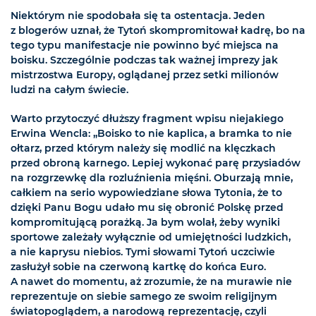
Niektórym nie spodobała się ta ostentacja. Jeden
z blogerów uznał, że Tytoń skompromitował kadrę, bo na
tego typu manifestacje nie powinno być miejsca na
boisku. Szczególnie podczas tak ważnej imprezy jak
mistrzostwa Europy, oglądanej przez setki milionów
ludzi na całym świecie.
Warto przytoczyć dłuższy fragment wpisu niejakiego
Erwina Wencla: „Boisko to nie kaplica, a bramka to nie
ołtarz, przed którym należy się modlić na klęczkach
przed obroną karnego. Lepiej wykonać parę przysiadów
na rozgrzewkę dla rozluźnienia mięśni. Oburzają mnie,
całkiem na serio wypowiedziane słowa Tytonia, że to
dzięki Panu Bogu udało mu się obronić Polskę przed
kompromitującą porażką. Ja bym wolał, żeby wyniki
sportowe zależały wyłącznie od umiejętności ludzkich,
a nie kaprysu niebios. Tymi słowami Tytoń uczciwie
zasłużył sobie na czerwoną kartkę do końca Euro.
A nawet do momentu, aż zrozumie, że na murawie nie
reprezentuje on siebie samego ze swoim religijnym
światopoglądem, a narodową reprezentację, czyli