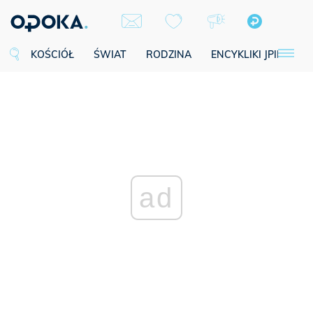
KOŚCIÓŁ
ŚWIAT
RODZINA
ENCYKLIKI JPII
SE
ad