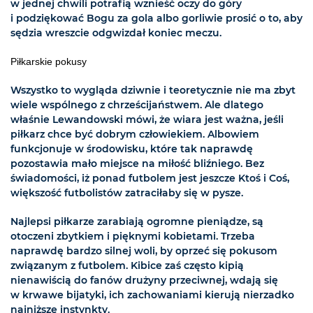
w jednej chwili potrafią wznieść oczy do góry
i podziękować Bogu za gola albo gorliwie prosić o to, aby
sędzia wreszcie odgwizdał koniec meczu.
Piłkarskie pokusy
Wszystko to wygląda dziwnie i teoretycznie nie ma zbyt
wiele wspólnego z chrześcijaństwem. Ale dlatego
właśnie Lewandowski mówi, że wiara jest ważna, jeśli
piłkarz chce być dobrym człowiekiem. Albowiem
funkcjonuje w środowisku, które tak naprawdę
pozostawia mało miejsce na miłość bliźniego. Bez
świadomości, iż ponad futbolem jest jeszcze Ktoś i Coś,
większość futbolistów zatraciłaby się w pysze.
Najlepsi piłkarze zarabiają ogromne pieniądze, są
otoczeni zbytkiem i pięknymi kobietami. Trzeba
naprawdę bardzo silnej woli, by oprzeć się pokusom
związanym z futbolem. Kibice zaś często kipią
nienawiścią do fanów drużyny przeciwnej, wdają się
w krwawe bijatyki, ich zachowaniami kierują nierzadko
najniższe instynkty.