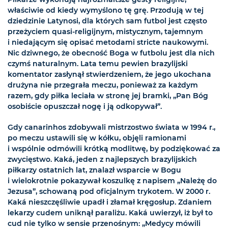
właściwie od kiedy wymyślono tę grę. Przodują w tej
dziedzinie Latynosi, dla których sam futbol jest często
przeżyciem quasi-religijnym, mistycznym, tajemnym
i niedającym się opisać metodami stricte naukowymi.
Nic dziwnego, że obecność Boga w futbolu jest dla nich
czymś naturalnym. Lata temu pewien brazylijski
komentator zasłynął stwierdzeniem, że jego ukochana
drużyna nie przegrała meczu, ponieważ za każdym
razem, gdy piłka leciała w stronę jej bramki, „Pan Bóg
osobiście opuszczał nogę i ją odkopywał”.
Gdy canarinhos zdobywali mistrzostwo świata w 1994 r.,
po meczu ustawili się w kółku, objęli ramionami
i wspólnie odmówili krótką modlitwę, by podziękować za
zwycięstwo. Kaká, jeden z najlepszych brazylijskich
piłkarzy ostatnich lat, znalazł wsparcie w Bogu
i wielokrotnie pokazywał koszulkę z napisem „Należę do
Jezusa”, schowaną pod oficjalnym trykotem. W 2000 r.
Kaká nieszczęśliwie upadł i złamał kręgosłup. Zdaniem
lekarzy cudem uniknął paraliżu. Kaká uwierzył, iż był to
cud nie tylko w sensie przenośnym: „Medycy mówili