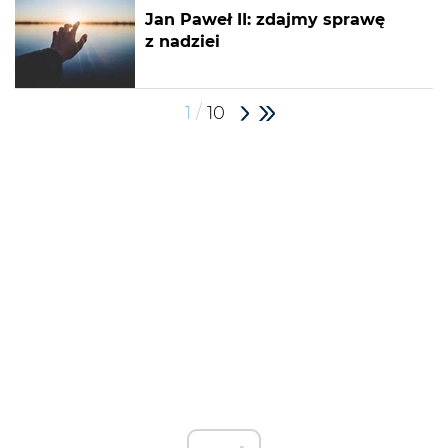
Jan Paweł II: zdajmy sprawę
z nadziei
/
1
10