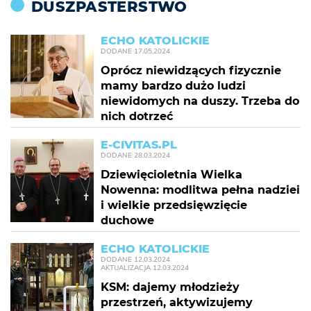
DUSZPASTERSTWO
ECHO KATOLICKIE
DODANE
17.05.2024
Oprócz niewidzących fizycznie
mamy bardzo dużo ludzi
niewidomych na duszy. Trzeba do
nich dotrzeć
E-CIVITAS.PL
DODANE
28.03.2024
Dziewięcioletnia Wielka
Nowenna: modlitwa pełna nadziei
i wielkie przedsięwzięcie
duchowe
ECHO KATOLICKIE
DODANE
12.03.2024
AKTUALIZACJA
12.03.2024
KSM: dajemy młodzieży
przestrzeń, aktywizujemy