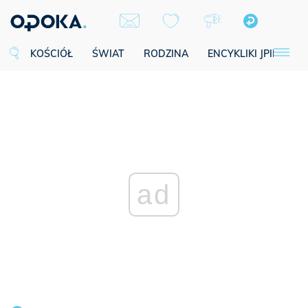
KOŚCIÓŁ
ŚWIAT
RODZINA
ENCYKLIKI JPII
SE
ad