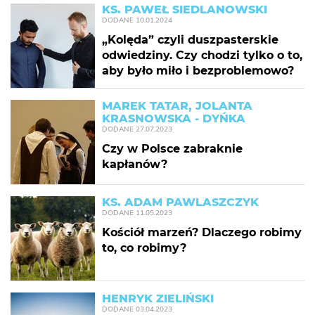
KS. PAWEŁ SIEDLANOWSKI
DODANE
10.01.2024
„Kolęda” czyli duszpasterskie
odwiedziny. Czy chodzi tylko o to,
aby było miło i bezproblemowo?
MAREK TATAR, JOLANTA
KRASNOWSKA - DYŃKA
DODANE
27.07.2023
Czy w Polsce zabraknie
kapłanów?
KS. ADAM PAWLASZCZYK
DODANE
11.05.2023
Kościół marzeń? Dlaczego robimy
to, co robimy?
HENRYK ZIELIŃSKI
DODANE
03.04.2023