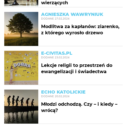
wierzących
AGNIESZKA WAWRYNIUK
DODANE
27.02.2024
Modlitwa za kapłanów: ziarenko,
z którego wyrosło drzewo
E-CIVITAS.PL
DODANE
23.02.2024
Lekcje religii to przestrzeń do
ewangelizacji i świadectwa
ECHO KATOLICKIE
DODANE
20.02.2024
Młodzi odchodzą. Czy – i kiedy –
wrócą?