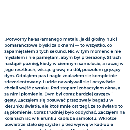
„Potworny hałas łamanego metalu, jakiś głośny huk i
pomarańczowe błyski za oknami — to wszystko, co
zapamiętałem z tych sekund. Nic w tym momencie nie
myślałem i nie pamiętam, abym był przerażony. Strach
nastąpił później, kiedy w ciemnym samolocie, a raczej w
jego resztkach, wisząc głową na dół, poczułem gryzący
dym. Odpiąłem pas i nagle znalazłem się kompletnie
zdezorientowany. Ludzie nawoływali się i oczywiście
chcieli wyjść z wraku. Pod stopami zobaczyłem okna, a
za nimi płomienie. Dym był coraz bardziej gryzący i
gęsty. Zacząłem się posuwać przez zwały bagażu w
kierunku światła, ale ktoś mnie ostrzegł, że to światło to
są płomienie. Coraz trudniej było oddychać. Zacząłem na
kolanach iść w kierunku kadłuba samolotu. Wkrótce
powietrze stało się czyste i przez wyrwę w kadłubie