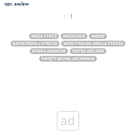
opr. aw/aw
/
1
1
ANIOŁ STRÓŻ
ANIOŁOWIE
ANIOŁY
KATASTROFA LOTNICZA
MODLITWA DO ANIOLA STRÓŻA
OPIEKA ANIOŁÓW
UNITED AIRLINES
ŚWIĘTY MICHAŁ ARCHANIOŁ
ad