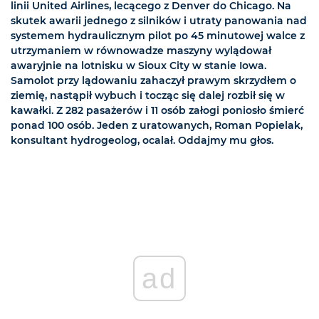
linii United Airlines, lecącego z Denver do Chicago. Na
skutek awarii jednego z silników i utraty panowania nad
systemem hydraulicznym pilot po 45 minutowej walce z
utrzymaniem w równowadze maszyny wylądował
awaryjnie na lotnisku w Sioux City w stanie Iowa.
Samolot przy lądowaniu zahaczył prawym skrzydłem o
ziemię, nastąpił wybuch i tocząc się dalej rozbił się w
kawałki. Z 282 pasażerów i 11 osób załogi poniosło śmierć
ponad 100 osób. Jeden z uratowanych, Roman Popielak,
konsultant hydrogeolog, ocalał. Oddajmy mu głos.
ad