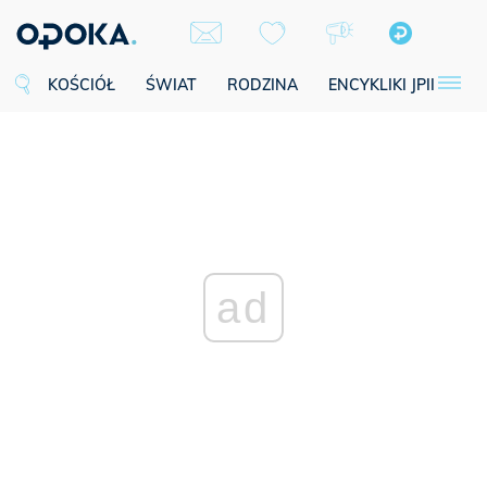
KOŚCIÓŁ
ŚWIAT
RODZINA
ENCYKLIKI JPII
SE
ad