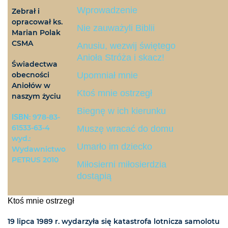
Wprowadzenie
Zebrał i
opracował ks.
Nie zauważyli Biblii
Marian Polak
CSMA
Anusiu, wezwij świętego
Anioła Stróża i skacz!
Świadectwa
obecności
Upomniał mnie
Aniołów w
Ktoś mnie ostrzegł
naszym życiu
Biegnę w ich kierunku
ISBN
: 978-83-
61533-63-4
Muszę wracać do domu
wyd.:
Umarło im dziecko
Wydawnictwo
PETRUS 2010
Miłosierni miłosierdzia
dostąpią
Ktoś mnie ostrzegł
19 lipca 1989 r. wydarzyła się katastrofa lotnicza samolotu