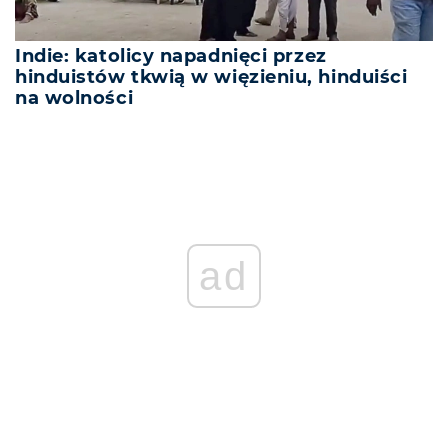
Indie: katolicy napadnięci przez
hinduistów tkwią w więzieniu, hinduiści
na wolności
REKLAMA