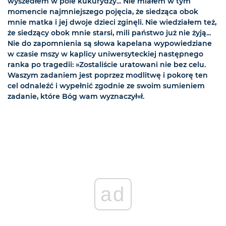
wyszedłem w pole kukurydzy... Nie miałem w tym
momencie najmniejszego pojęcia, że siedząca obok
mnie matka i jej dwoje dzieci zginęli. Nie wiedziałem też,
że siedzący obok mnie starsi, mili państwo już nie żyją...
Nie do zapomnienia są słowa kapelana wypowiedziane
w czasie mszy w kaplicy uniwersyteckiej następnego
ranka po tragedii: »Zostaliście uratowani nie bez celu.
Waszym zadaniem jest poprzez modlitwę i pokorę ten
cel odnaleźć i wypełnić zgodnie ze swoim sumieniem
zadanie, które Bóg wam wyznaczył«ł.
ad