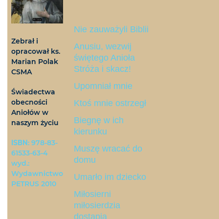
Nie zauważyli Biblii
Zebrał i
Anusiu, wezwij
opracował ks.
świętego Anioła
Marian Polak
Stróża i skacz!
CSMA
Upomniał mnie
Świadectwa
obecności
Ktoś mnie ostrzegł
Aniołów w
Biegnę w ich
naszym życiu
kierunku
ISBN
: 978-83-
Muszę wracać do
61533-63-4
domu
wyd.:
Wydawnictwo
Umarło im dziecko
PETRUS 2010
Miłosierni
miłosierdzia
dostąpią