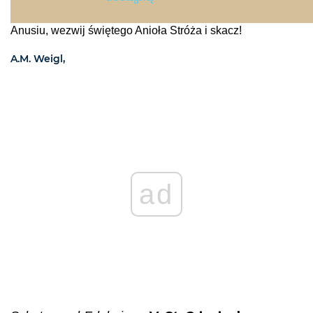
Anusiu, wezwij świętego Anioła Stróża i skacz!
A.M. Weigl,
ad