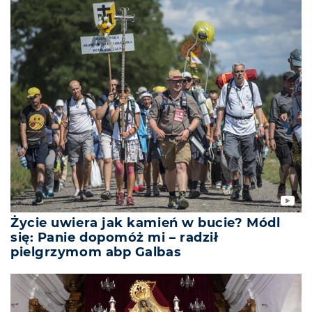
Życie uwiera jak kamień w bucie? Módl
się: Panie dopomóż mi – radził
pielgrzymom abp Galbas