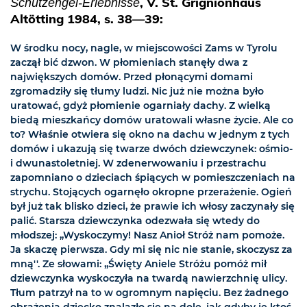
, V. St. Grignionhaus
Schutzengel-Erlebnisse
Altötting 1984, s. 38—39:
W środku nocy, nagle, w miejscowości Zams w Tyrolu
zaczął bić dzwon. W płomieniach stanęły dwa z
największych domów. Przed płonącymi domami
zgromadziły się tłumy ludzi. Nic już nie można było
uratować, gdyż płomienie ogarniały dachy. Z wielką
biedą mieszkańcy domów uratowali własne życie. Ale co
to? Właśnie otwiera się okno na dachu w jednym z tych
domów i ukazują się twarze dwóch dziewczynek: ośmio-
i dwunastoletniej. W zdenerwowaniu i przestrachu
zapomniano o dzieciach śpiących w pomieszczeniach na
strychu. Stojących ogarnęło okropne przerażenie. Ogień
był już tak blisko dzieci, że prawie ich włosy zaczynały się
palić. Starsza dziewczynka odezwała się wtedy do
młodszej: „Wyskoczymy! Nasz Anioł Stróż nam pomoże.
Ja skaczę pierwsza. Gdy mi się nic nie stanie, skoczysz za
mną''. Ze słowami: „Święty Aniele Stróżu pomóż mił
dziewczynka wyskoczyła na twardą nawierzchnię ulicy.
Tłum patrzył na to w ogromnym napięciu. Bez żadnego