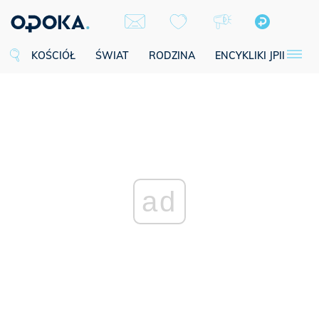
KOŚCIÓŁ
ŚWIAT
RODZINA
ENCYKLIKI JPII
SE
ad