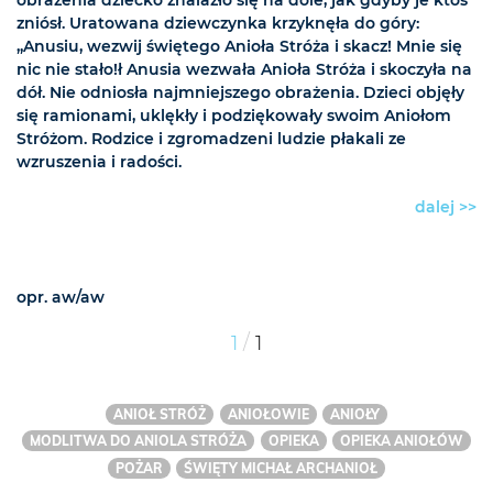
obrażenia dziecko znalazło się na dole, jak gdyby je ktoś
zniósł. Uratowana dziewczynka krzyknęła do góry:
„Anusiu, wezwij świętego Anioła Stróża i skacz! Mnie się
nic nie stało!ł Anusia wezwała Anioła Stróża i skoczyła na
dół. Nie odniosła najmniejszego obrażenia. Dzieci objęły
się ramionami, uklękły i podziękowały swoim Aniołom
Stróżom. Rodzice i zgromadzeni ludzie płakali ze
wzruszenia i radości.
dalej >>
opr. aw/aw
/
1
1
ANIOŁ STRÓŻ
ANIOŁOWIE
ANIOŁY
MODLITWA DO ANIOLA STRÓŻA
OPIEKA
OPIEKA ANIOŁÓW
POŻAR
ŚWIĘTY MICHAŁ ARCHANIOŁ