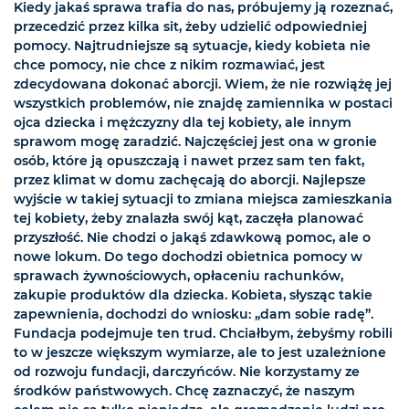
Kiedy jakaś sprawa trafia do nas, próbujemy ją rozeznać,
przecedzić przez kilka sit, żeby udzielić odpowiedniej
pomocy. Najtrudniejsze są sytuacje, kiedy kobieta nie
chce pomocy, nie chce z nikim rozmawiać, jest
zdecydowana dokonać aborcji. Wiem, że nie rozwiążę jej
wszystkich problemów, nie znajdę zamiennika w postaci
ojca dziecka i mężczyzny dla tej kobiety, ale innym
sprawom mogę zaradzić. Najczęściej jest ona w gronie
osób, które ją opuszczają i nawet przez sam ten fakt,
przez klimat w domu zachęcają do aborcji. Najlepsze
wyjście w takiej sytuacji to zmiana miejsca zamieszkania
tej kobiety, żeby znalazła swój kąt, zaczęła planować
przyszłość. Nie chodzi o jakąś zdawkową pomoc, ale o
nowe lokum. Do tego dochodzi obietnica pomocy w
sprawach żywnościowych, opłaceniu rachunków,
zakupie produktów dla dziecka. Kobieta, słysząc takie
zapewnienia, dochodzi do wniosku: „dam sobie radę”.
Fundacja podejmuje ten trud. Chciałbym, żebyśmy robili
to w jeszcze większym wymiarze, ale to jest uzależnione
od rozwoju fundacji, darczyńców. Nie korzystamy ze
środków państwowych. Chcę zaznaczyć, że naszym