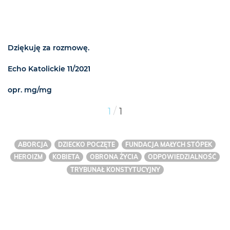
Dziękuję za rozmowę.
Echo Katolickie 11/2021
opr. mg/mg
/
1
1
ABORCJA
DZIECKO POCZĘTE
FUNDACJA MAŁYCH STÓPEK
HEROIZM
KOBIETA
OBRONA ŻYCIA
ODPOWIEDZIALNOŚĆ
TRYBUNAŁ KONSTYTUCYJNY