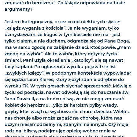
zmuszać do heroizmu”. Co Ksiądz odpowiada na takie
argumenty?
Jestem kategoryczny, przez co od niektórych słyszę:
„ksiądz wygania z kościoła”. Ja nie wyganiam, tylko
uzmysławiam, że kogoś w tym kościele nie ma - jest
tylko ciałem, a nie duchem, odgradza się od Pana Boga,
ma w sercu zgodę na zabijanie dzieci. Ktoś powie: „mam
zgodę na wybór”. Ale to wybór, który dotyczy życia i
śmierci. Pani użyła określenia „katolicy”, ale są nawet
tacy kapłani. Po ogłoszeniu wyroku pojawił się list
„zwykłych księży”. W podobnym kontekście wypowiadał
się sędzia Leon Kieres, który złożył zdanie odrębne do
wyroku TK. W tych głosach słychać sprzeczność. Mówią o
życiu od poczęcia, nawet odwołują się do nauczania św.
Jana Pawła II, a na końcu piszą, że nie mogą zmuszać
kobiet do heroizmu. Tylko że heroizm byłby wtedy,
gdyby ktoś wziął na wychowanie chore dziecko. Wielu z
nas choruje albo może zapaść na chorobę, która nas
uczyni niesamodzielnymi, zdanymi na innych. Czy moja
rodzina, bliscy, podejmując opiekę wobec mnie w