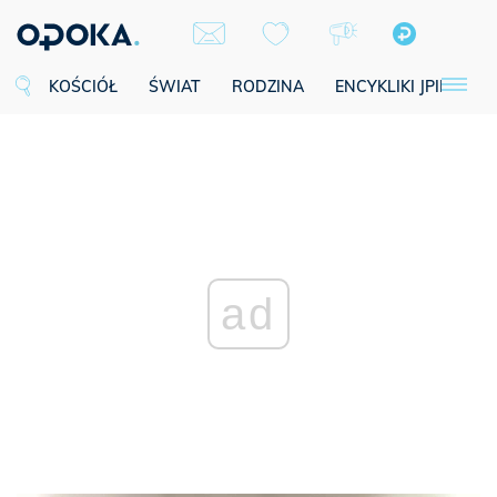
KOŚCIÓŁ
ŚWIAT
RODZINA
ENCYKLIKI JPII
SE
ad