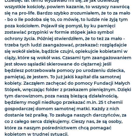
Dziesięć lat temu wydawało mi się, że jak odwiedzę
wszystkie kościoły, powiem kazanie, to wszyscy nawrócą
się na pro-life. Bardzo szybko zrozumiałem, że to za mało
- bo o ile podoba się to, co mówię, to ludzie nie żyją tym
poza kościołem. Pojawił się pomysł, by ku pamięci
zostawiać przypinki w formie stópek jako symbol
ochrony życia. Później stwierdziłem, że to też za mało -
trzeba tych ludzi zaangażować, przekazać: rozglądajcie
się wokół siebie, bądźcie czujni, opiekujcie kobietami w
ciąży, które są wokół was. Czasami tym zaangażowaniem
jest słowo sąsiadki skierowane do ciężarnej: jeśli
będziesz potrzebowała pomocy po urodzeniu dziecka,
pamiętaj, że jestem. To już jakiś kapitał dla samotnej
kobiety. Zacząłem zachęcać do pomocy Fundacji Małych
Stópek, wręczając folder z przekazem pieniężnym. Dzięki
tym darowiznom, poza naszą bieżącą działalnością,
będziemy mogli niedługo przekazać m.in. 25 t chemii
gospodarczej domom samotnej matki. Każdy z nich
dostanie też pralkę. To zasługa naszych darczyńców, za
co z całego serca dziękujemy. Cieszy nas, że są osoby,
które za naszym pośrednictwem chcą pomagać
kobietom w trudnej sytuacji.