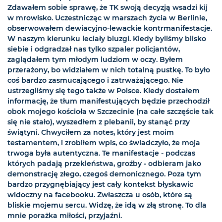
Zdawałem sobie sprawę, że TK swoją decyzją wsadzi kij
w mrowisko. Uczestnicząc w marszach życia w Berlinie,
obserwowałem dewiacyjno-lewackie kontrmanifestacje.
W naszym kierunku leciały bluzgi. Kiedy byliśmy blisko
siebie i odgradzał nas tylko szpaler policjantów,
zaglądałem tym młodym ludziom w oczy. Byłem
przerażony, bo widziałem w nich totalną pustkę. To było
coś bardzo zasmucającego i zatrważającego. Nie
ustrzegliśmy się tego także w Polsce. Kiedy dostałem
informację, że tłum manifestujących będzie przechodził
obok mojego kościoła w Szczecinie (na całe szczęście tak
się nie stało), wyszedłem z plebanii, by stanąć przy
świątyni. Chwyciłem za notes, który jest moim
testamentem, i zrobiłem wpis, co świadczyło, że moja
trwoga była autentyczna. Te manifestacje - podczas
których padają przekleństwa, groźby - odbieram jako
demonstrację złego, czegoś demonicznego. Poza tym
bardzo przygnębiający jest cały kontekst błyskawic
widoczny na facebooku. Zwłaszcza u osób, które są
bliskie mojemu sercu. Widzę, że idą w złą stronę. To dla
mnie porażka miłości, przyjaźni.