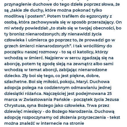
przynaglenie duchowe do tego dzieła poprzez słowa, że
są ,,takie złe duchy, które można pokonać tylko
modlitwą i postem”. Potem trafiłem do egzorcysty z
osobą, która zachowywała się w sposób przerażający. On
mi wtedy powiedział: „to stało się w twojej obecności, bo
ty bronisz nienarodzonych; zły nienawidzi życia
człowieka i uśmierca go poprzez to, że prowadzi go w
grzech śmierci nienarodzonych”. I tak wróciliśmy do
początku naszej rozmowy - to są ci katolicy, którzy
wchodzą w śmierć. Najpierw w sercu zgadzają się na
aborcję, potem tę zgodę sieją na zewnątrz albo sami
wchodzą w temat aborcji, zabijając nienarodzone
dziecko. Zły boi się tego, co jest piękne, dobre,
szlachetne. Boi się miłości, pokoju, Maryi. Duchowa
adopcja polega na codziennym odmawianiu jednej
dziesiątki różańca. Najczęściej jest podejmowana 25
marca w Zwiastowania Pańskie - początek życia Jezusa
Chrystusa, syna Bożego jako człowieka. Trwa przez
dziewięć miesięcy - do Bożego Narodzenia. Duchową
adopcję rozpoczynamy od złożenia przyrzeczenia - tekst
można znaleźć w internecie na stronie