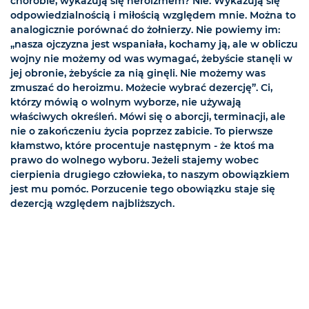
chorobie, wykazują się heroizmem? Nie. Wykazują się
odpowiedzialnością i miłością względem mnie. Można to
analogicznie porównać do żołnierzy. Nie powiemy im:
„nasza ojczyzna jest wspaniała, kochamy ją, ale w obliczu
wojny nie możemy od was wymagać, żebyście stanęli w
jej obronie, żebyście za nią ginęli. Nie możemy was
zmuszać do heroizmu. Możecie wybrać dezercję”. Ci,
którzy mówią o wolnym wyborze, nie używają
właściwych określeń. Mówi się o aborcji, terminacji, ale
nie o zakończeniu życia poprzez zabicie. To pierwsze
kłamstwo, które procentuje następnym - że ktoś ma
prawo do wolnego wyboru. Jeżeli stajemy wobec
cierpienia drugiego człowieka, to naszym obowiązkiem
jest mu pomóc. Porzucenie tego obowiązku staje się
dezercją względem najbliższych.