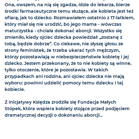
Ona, owszem, na nią się zgadza, idzie do lekarza, bierze
środki farmaceutyczne temu służące, ale kobieta jest też
ofiarą, jak to dziecko. Rozmawiałem ostatnio z 17-latkiem,
który miał się nie urodzić, bo jego mama - wówczas
maturzystka - chciała dokonać aborcji. Wszystko się
zmieniło, kiedy ojciec dziecka powiedział: „zostanę z
tobą, będzie dobrze”. Co ciekawe, nie słyszę głosu ze
strony feministek, że trzeba ukarać tych mężczyzn,
którzy pozostawiają w niebezpieczeństwie kobietę i jej
dziecko. Jestem przekonany, że to nie kobiety są winne,
tylko otoczenie, które je pozostawia. W takich
przypadkach ani rodzina, ani ojciec dziecka nie mają
wyboru: powinni udzielić pomocy temu dziecku i tej
kobiecie.
Z inicjatywy Księdza zrodziła się Fundacja Małych
Stópek, która wspiera kobiety stojące przed podjęciem
dramatycznej decyzji o dokonaniu aborcji...