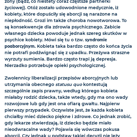
żony (bądź, co niestety coraz częstsze partnerki
życiowej). Otóż zostało udowodnione medycznie, iż
kobiety, które dopuściły się aborcji są narażone na
niepłodność. Grozi im także choroba nowotworowa. To
są konsekwencje dla zdrowia psychicznego. Zabicie
własnego dziecka powoduje jednak szereg skutków w
psychice kobiety. Mówi się tu o tzw.
syndromie
poaborcyjnym.
Kobieta taka bardzo często do końca życia
nie potrafi podźwignąć się z upadku. Przeżywa straszne
wyrzuty sumienia. Bardzo często trapi ją depresja.
Nierzadko potrzebuje opieki psychologicznej.
Zwolennicy liberalizacji przepisów aborcyjnych lub
utrzymania obecnego
statusu quo
kontestują
szczególnie zapis prawny, według którego kobieta
miałaby rodzić dziecka, także wtedy, gdy ma ono wady
rozwojowe lub gdy jest ona ofiarą gwałtu. Najpierw
pierwszy przypadek. Oczywiste jest, że każda kobieta
chciałby mieć dziecko piękne i zdrowe. Co jednak zrobić,
gdy lekarze stwierdzają, iż dziecko będzie miało
nieodwracalne wady? Pojawia się wówczas pokusa
aborcji. Czy jednak u podstaw takiej decyzji nie leży