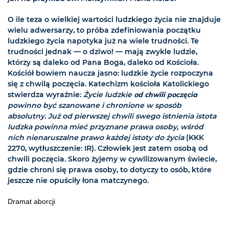
O ile teza o wielkiej wartości ludzkiego życia nie znajduje
wielu adwersarzy, to próba zdefiniowania początku
ludzkiego życia napotyka już na wiele trudności. Te
trudności jednak — o dziwo! — mają zwykle ludzie,
którzy są daleko od Pana Boga, daleko od Kościoła.
Kościół bowiem naucza jasno: ludzkie życie rozpoczyna
się z chwilą poczęcia. Katechizm kościoła Katolickiego
stwierdza wyraźnie:
Życie ludzkie
od chwili poczęcia
powinno być szanowane i chronione w sposób
absolutny. Już od pierwszej chwili swego istnienia istota
ludzka powinna mieć przyznane prawa osoby, wśród
nich nienaruszalne prawo każdej istoty do życia
(KKK
2270, wytłuszczenie: IR). Człowiek jest zatem osobą od
chwili poczęcia. Skoro żyjemy w cywilizowanym świecie,
gdzie chroni się prawa osoby, to dotyczy to osób, które
jeszcze nie opuściły łona matczynego.
Dramat aborcji