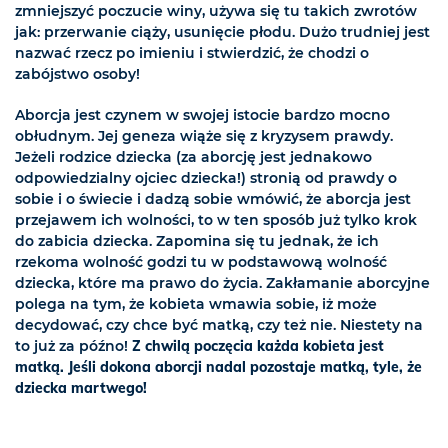
zmniejszyć poczucie winy, używa się tu takich zwrotów
jak: przerwanie ciąży, usunięcie płodu. Dużo trudniej jest
nazwać rzecz po imieniu i stwierdzić, że chodzi o
zabójstwo osoby!
Aborcja jest czynem w swojej istocie bardzo mocno
obłudnym. Jej geneza wiąże się z kryzysem prawdy.
Jeżeli rodzice dziecka (za aborcję jest jednakowo
odpowiedzialny ojciec dziecka!) stronią od prawdy o
sobie i o świecie i dadzą sobie wmówić, że aborcja jest
przejawem ich wolności, to w ten sposób już tylko krok
do zabicia dziecka. Zapomina się tu jednak, że ich
rzekoma wolność godzi tu w podstawową wolność
dziecka, które ma prawo do życia. Zakłamanie aborcyjne
polega na tym, że kobieta wmawia sobie, iż może
decydować, czy chce być matką, czy też nie. Niestety na
to już za późno!
Z chwilą poczęcia każda kobieta jest
matką. Jeśli dokona aborcji nadal pozostaje matką, tyle, że
dziecka martwego!