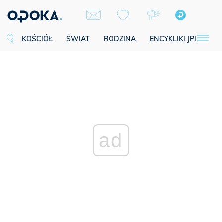
KOŚCIÓŁ
ŚWIAT
RODZINA
ENCYKLIKI JPII
SE
ad