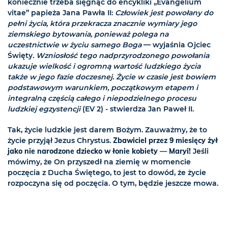
koniecznie trzeba sięgnąć do encykliki „Evangelium
vitae” papieża Jana Pawła II:
Człowiek jest powołany do
pełni życia, która przekracza znacznie wymiary jego
ziemskiego bytowania, ponieważ polega na
uczestnictwie w życiu samego Boga
— wyjaśnia Ojciec
Święty
. Wzniosłość tego nadprzyrodzonego powołania
ukazuje wielkość i ogromną wartość ludzkiego życia
także w jego fazie doczesnej. Życie w czasie jest bowiem
podstawowym warunkiem, początkowym etapem i
integralną częścią całego i niepodzielnego procesu
ludzkiej egzystencji
(EV 2)
- stwierdza Jan Paweł II.
Tak, życie ludzkie jest darem Bożym. Zauważmy, że to
życie przyjął Jezus Chrystus.
Zbawiciel przez 9 miesięcy żył
jako nie narodzone dziecko w łonie kobiety — Maryi!
Jeśli
mówimy, że On przyszedł na ziemię w momencie
poczęcia z Ducha Świętego, to jest to dowód, że życie
rozpoczyna się od poczęcia. O tym, będzie jeszcze mowa.