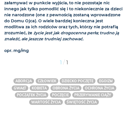
załamywać w punkcie wyjścia, to nie pozostaje nic
innego jak tylko pomodlić się i to niekoniecznie za dzieci
nie narodzone (one z pewnością zostaną wprowadzone
do Domu Ojca). O wiele bardziej konieczna jest
modlitwa za ich rodziców oraz tych, którzy nie potrafią
zrozumieć, że
życie jest jak drogocenna perła; trudno ją
znaleźć, ale jeszcze trudniej zachować.
opr. mg/mg
/
1
1
ABORCJA
CZŁOWIEK
DZIECKO POCZĘTE
EGOIZM
GWAŁT
KOBIETA
OBRONA ŻYCIA
OCHRONA ŻYCIA
POCZĄTEK ŻYCIA
POCZĘCIE
PRZERYWANIE CIĄŻY
WARTOŚĆ ŻYCIA
ŚWIĘTOŚĆ ŻYCIA