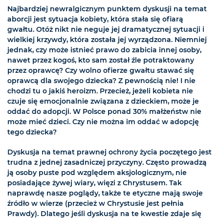
Najbardziej newralgicznym punktem dyskusji na temat
aborcji jest sytuacja kobiety, która stała się ofiarą
gwałtu. Otóż nikt nie neguje jej dramatycznej sytuacji i
wielkiej krzywdy, która została jej wyrządzona. Niemniej
jednak, czy może istnieć prawo do zabicia innej osoby,
nawet przez kogoś, kto sam został źle potraktowany
przez oprawcę? Czy wolno ofierze gwałtu stawać się
oprawcą dla swojego dziecka? Z pewnością nie! I nie
chodzi tu o jakiś heroizm. Przecież, jeżeli kobieta nie
czuje się emocjonalnie związana z dzieckiem, może je
oddać do adopcji. W Polsce ponad 30% małżeństw nie
może mieć dzieci. Czy nie można im oddać w adopcję
tego dziecka?
Dyskusja na temat prawnej ochrony życia poczętego jest
trudna z jednej zasadniczej przyczyny. Często prowadzą
ją osoby puste pod względem aksjologicznym, nie
posiadające żywej wiary, więzi z Chrystusem. Tak
naprawdę nasze poglądy, także te etyczne mają swoje
źródło w wierze (przecież w Chrystusie jest pełnia
Prawdy). Dlatego jeśli dyskusja na te kwestie zdaje się