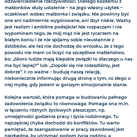
odzwierciedlenie rzeczywistości. Dlatego każdemu z
małżonków służy ustalenie – na jego własny użytek –
oczekiwań wobec małżonka i związku. Nie powinny być
one ani nadmiernie wygórowane, ani zbyt niskie. Ważny
jest realizm i ambitne podejście! Nie rozpaczam i nie
wypominam tego, że mój mąż nie jest rycerzem na
białym koniu i że nie spijamy sobie nieustannie z
dzióbków, ale też nie dochodzę do wniosku, że z tego
powodu nie mam co liczyć na szczęśliwe małżeństwo,
bo: „Skoro ludzie mają kiepskie związki to dlaczego u nas
ma być lepiej?” lub: „Dopóki się nie rozeszliśmy, jest
dobrze”. I: co ważne – buduję naszą relację,
niekoniecznie informując drugą stronę o tym, co złego o
niej myślę, gdy jestem w gorszym emocjonalnie stanie.
Kolejna wartość, która pomaga w budowaniu pełnego
zadowolenia związku to równowaga. Pomaga ona m.in.
w łączeniu różnych życiowych płaszczyzn, np.
umiejętności godzenia pracy i życia rodzinnego. Tu
najczęściej chyba dochodzi do konfliktów. Tu warto
pamiętać, że zaangażowanie w pracy zawodowej jest
niezbędne, by utrzymać poziom życia rodziny, a