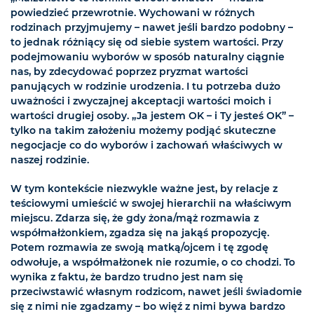
powiedzieć przewrotnie. Wychowani w różnych
rodzinach przyjmujemy – nawet jeśli bardzo podobny –
to jednak różniący się od siebie system wartości. Przy
podejmowaniu wyborów w sposób naturalny ciągnie
nas, by zdecydować poprzez pryzmat wartości
panujących w rodzinie urodzenia. I tu potrzeba dużo
uważności i zwyczajnej akceptacji wartości moich i
wartości drugiej osoby. „Ja jestem OK – i Ty jesteś OK” –
tylko na takim założeniu możemy podjąć skuteczne
negocjacje co do wyborów i zachowań właściwych w
naszej rodzinie.
W tym kontekście niezwykle ważne jest, by relacje z
teściowymi umieścić w swojej hierarchii na właściwym
miejscu. Zdarza się, że gdy żona/mąż rozmawia z
współmałżonkiem, zgadza się na jakąś propozycję.
Potem rozmawia ze swoją matką/ojcem i tę zgodę
odwołuje, a współmałżonek nie rozumie, o co chodzi. To
wynika z faktu, że bardzo trudno jest nam się
przeciwstawić własnym rodzicom, nawet jeśli świadomie
się z nimi nie zgadzamy – bo więź z nimi bywa bardzo