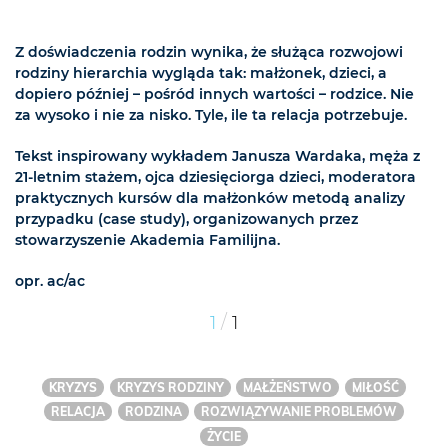
Z doświadczenia rodzin wynika, że służąca rozwojowi
rodziny hierarchia wygląda tak: małżonek, dzieci, a
dopiero później – pośród innych wartości – rodzice. Nie
za wysoko i nie za nisko. Tyle, ile ta relacja potrzebuje.
Tekst inspirowany wykładem Janusza Wardaka, męża z
21-letnim stażem, ojca dziesięciorga dzieci, moderatora
praktycznych kursów dla małżonków metodą analizy
przypadku (case study), organizowanych przez
stowarzyszenie Akademia Familijna.
opr. ac/ac
/
1
1
KRYZYS
KRYZYS RODZINY
MAŁŻEŃSTWO
MIŁOŚĆ
RELACJA
RODZINA
ROZWIĄZYWANIE PROBLEMÓW
ŻYCIE