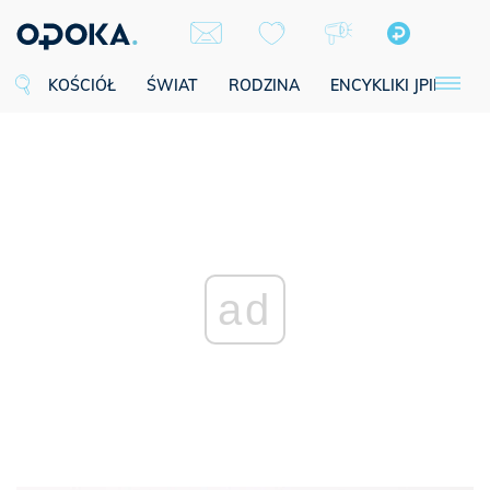
KOŚCIÓŁ
ŚWIAT
RODZINA
ENCYKLIKI JPII
SE
ad