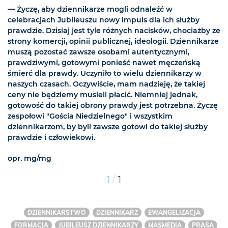
— Życzę, aby dziennikarze mogli odnaleźć w
celebracjach Jubileuszu nowy impuls dla ich służby
prawdzie. Dzisiaj jest tyle różnych nacisków, chociażby ze
strony komercji, opinii publicznej, ideologii. Dziennikarze
muszą pozostać zawsze osobami autentycznymi,
prawdziwymi, gotowymi ponieść nawet męczeńską
śmierć dla prawdy. Uczyniło to wielu dziennikarzy w
naszych czasach. Oczywiście, mam nadzieję, że takiej
ceny nie będziemy musieli płacić. Niemniej jednak,
gotowość do takiej obrony prawdy jest potrzebna. Życzę
zespołowi "Gościa Niedzielnego" i wszystkim
dziennikarzom, by byli zawsze gotowi do takiej służby
prawdzie i człowiekowi.
opr. mg/mg
/
1
1
DZIENNIKARSTWO
DZIENNIKARZ
EWANGELIZACJA
FORMACJA
JUBILEUSZ DZIENNIKARZY
MASMEDIA
PRASA