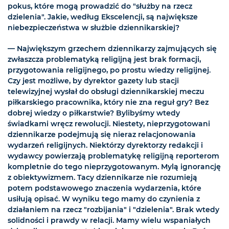
pokus, które mogą prowadzić do "służby na rzecz
dzielenia". Jakie, według Ekscelencji, są największe
niebezpieczeństwa w służbie dziennikarskiej?
— Największym grzechem dziennikarzy zajmujących się
zwłaszcza problematyką religijną jest brak formacji,
przygotowania religijnego, po prostu wiedzy religijnej.
Czy jest możliwe, by dyrektor gazety lub stacji
telewizyjnej wysłał do obsługi dziennikarskiej meczu
piłkarskiego pracownika, który nie zna reguł gry? Bez
dobrej wiedzy o piłkarstwie? Bylibyśmy wtedy
świadkami wręcz rewolucji. Niestety, nieprzygotowani
dziennikarze podejmują się nieraz relacjonowania
wydarzeń religijnych. Niektórzy dyrektorzy redakcji i
wydawcy powierzają problematykę religijną reporterom
kompletnie do tego nieprzygotowanym. Mylą ignorancję
z obiektywizmem. Tacy dziennikarze nie rozumieją
potem podstawowego znaczenia wydarzenia, które
usiłują opisać. W wyniku tego mamy do czynienia z
działaniem na rzecz "rozbijania" i "dzielenia". Brak wtedy
solidności i prawdy w relacji. Mamy wielu wspaniałych