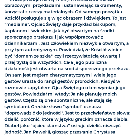
obrazowymi przykładami i ustanawiając sakramenty,
korzystał z rzeczy materialnych. Od samego początku
Kościół posługuje się więc obrazem i dźwiękiem. To jest
"medialne". Ojciec Święty daje przykład biskupom,
kapłanom i świeckim, jak być otwartym na środki
społecznego przekazu i jak współpracować z
dziennikarzami. Jest człowiekiem niezwykle otwartym, a
przy tym autentycznym. Powiedział, że Kościół winien
być "domem ze szkła", czyli rzeczywistością otwartą i
przejrzystą dla wszystkich. Cała jego publiczna
działalność jest otwarta na środki społecznego przekazu.
On sam jest mężem charyzmatycznym i wiele jego
gestów urasta do rangi gestów prorockich. Kiedyś w
rozmowie zapytałem Ojca Świętego o ten wymiar jego
gestów. Powiedział mi wtedy: Ja nie planuję moich
gestów. Często są one spontaniczne, ale stają się
symbolami. Greckie słowo "symbol" oznacza
"doprowadzić do jedności". Jest to przeciwieństwo słowa:
dzielić, poróżnić, które w języku greckim oznacza diabła.
Diabeł jako "ojciec kłamstwa" usiłuje dzielić, niszczyć
jedność. Jan Paweł II, głosząc przesłanie Chrystusa