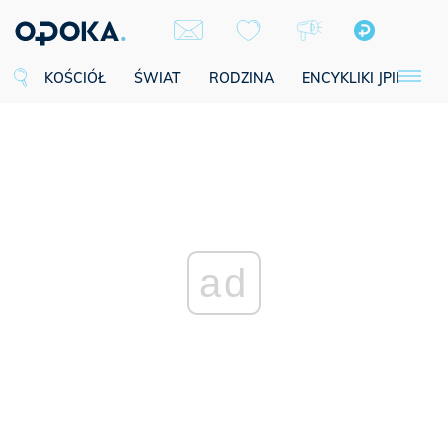
KOŚCIÓŁ
ŚWIAT
RODZINA
ENCYKLIKI JPII
SE
ad