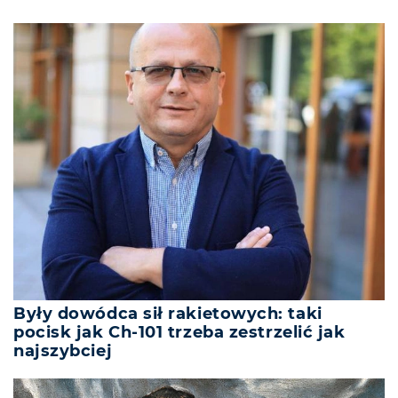
Były dowódca sił rakietowych: taki
pocisk jak Ch-101 trzeba zestrzelić jak
najszybciej