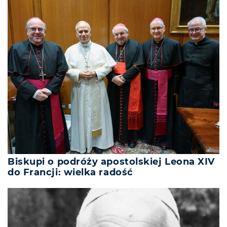
Biskupi o podróży apostolskiej Leona XIV
do Francji: wielka radość