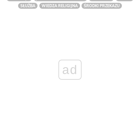
SŁUŻBA
WIEDZA RELIGIJNA
ŚRODKI PRZEKAZU
ad