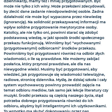
dziennikarzy, mamy też i mniej przygotowanych. Być
może nie tylko z ich winy. Może przełożeni zdecydowali,
by zlecić dane zadanie nieodpowiedniej osobie. Żadna
działalność nie może być wypaczona przez niewiedzę
(ignorancję). Na solidność przekazywanej informacji ma
wpływ solidne przygotowanie merytoryczne osoby.
Katolicy, ale nie tylko oni, powinni starać się zdobyć
podstawową wiedzę, w jaki sposób środki społecznego
przekazu funkcjonują. Winniśmy być "wychowanymi
(przygotowanymi) odbiorcami" środków przekazu.
Powinniśmy być przygotowani również na odbiór złych
wiadomości, o ile są prawdziwe. Nie możemy zabijać
posłańca, który przynosi prawdziwe, ale dla nas
niewygodne wieści. Musimy być przygotowani, aby
wiedzieć, jak przygotowuje się wiadomości telewizyjne,
radiowe, stronicę dziennika. Myślę, że dzisiaj szkoła i cały
system wychowawczy powinny prowadzić zajęcia na
temat odbioru mediów, tak samo jak lekcje literatury czy
muzyki. Środki przekazu są częścią naszego życia, stąd
potrzeba dobrego przygotowania również do ich
odbioru, abyśmy byli inteligentnymi ich użytkownikami.
To wszystko ma służyć dokonywaniu przez nas