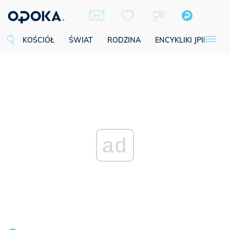
KOŚCIÓŁ
ŚWIAT
RODZINA
ENCYKLIKI JPII
SE
ad