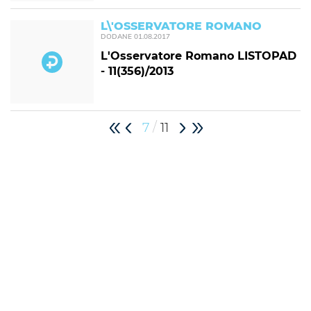
L\'OSSERVATORE ROMANO
DODANE
01.08.2017
L'Osservatore Romano LISTOPAD
- 11(356)/2013
/
7
11