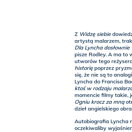
Z
Widzę siebie
dowiedzi
artystą malarzem, tra
Dla Lyncha dosłownie
pisze Rodley. A ma to 
utworów tego reżysera
historię
poprzez pryzma
się, że nie są to anal
Lyncha do Francisa B
ktoś w rodzaju malarz
momencie filmy takie, 
Ogniu krocz za mną
ot
dzieł angielskiego obr
Autobiografia Lyncha m
oczekiwaliby wyjaśnien