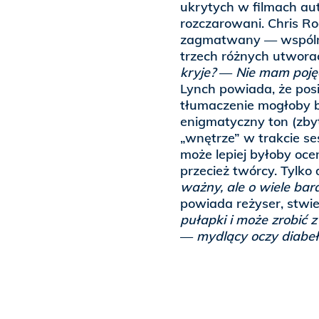
ukrytych w filmach au
rozczarowani. Chris 
zagmatwany — wspól
trzech różnych utwora
kryje?
—
Nie mam poję
Lynch powiada, że po
tłumaczenie mogłoby b
enigmatyczny ton (zby
„wnętrze” w trakcie ses
może lepiej byłoby oce
przecież twórcy. Tylko
ważny, ale o wiele bar
powiada reżyser, stwier
pułapki i może zrobić 
—
mydlący oczy diabeł