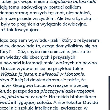
ła takie, jak wspomniana
Zagubiona autostrada
dają temu nadwyżkę w postaci całkiem
ciemną stroną naszych tęsknot, niespełnień,
ich może przede wszystkim. Ale też u Lyncha —
były to pragnienia wyłącznie dewiacyjne,
 aż tak fascynujące.
dąca zapisem wywiadu-rzeki, który z reżyserem
dley, dopowiada to, czego domyślaliśmy się na
tury? — Cóż, chyba niekoniecznie. Jest za to
 wiedzy dla obecnych i przyszłych
 w powodzi informacji mniej ważnych na pewno
. Urocze wydało mi się na przykład takie
Widzisz, ja jestem z Missouli w Montanie.
etem
. Z książki dowiedziałem się także, że
ówił Georgowi Lucasowi reżyserii trzeciej
en
, że przepada za
płaczącymi dziewczętami,
mi; płakaniem w ogóle
. Na takich błahostkach
ować intrygującej całości. A interlokutor Davida
aczej nie szokuje inteligencją, zwłaszcza w