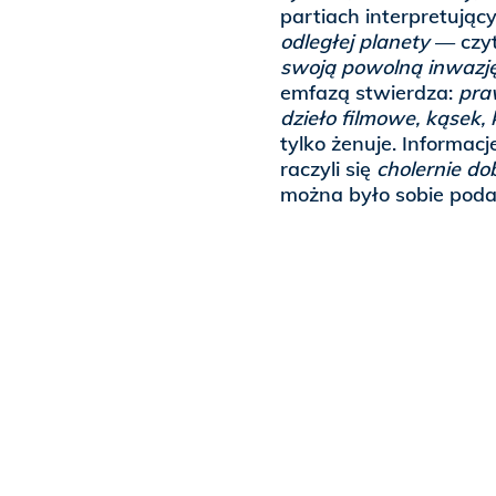
partiach interpretujący
odległej planety
— cz
swoją powolną inwazj
emfazą stwierdza:
pra
dzieło filmowe, kąsek,
tylko żenuje. Informacj
raczyli się
cholernie d
można było sobie pod