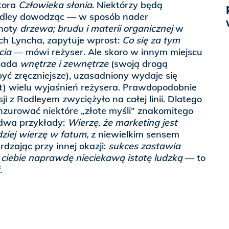
tora
Człowieka słonia
. Niektórzy będą
Rodley dowodząc — w sposób nader
noty
drzewa; brudu i materii organicznej
w
ch Lyncha, zapytuje wprost:
Co się za tym
cia
— mówi reżyser. Ale skoro w innym miejscu
siada
wnętrze i zewnętrze
(swoją drogą
yć zręczniejsze), uzasadniony wydaje się
t) wielu wyjaśnień reżysera. Prawdopodobnie
ji z Rodleyem zwyciężyło na całej linii. Dlatego
nzurować niektóre „złote myśli” znakomitego
 dwa przykłady:
Wierzę, że marketing jest
dziej wierzę w fatum,
z niewielkim sensem
dzając przy innej okazji:
sukces zastawia
z ciebie naprawdę nieciekawą istotę ludzką
— to
.