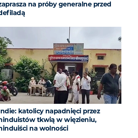
zaprasza na próby generalne przed
defiladą
Indie: katolicy napadnięci przez
hinduistów tkwią w więzieniu,
hinduiści na wolności