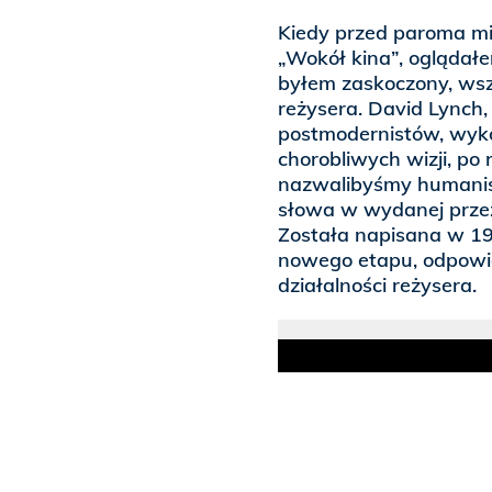
Kiedy przed paroma mi
„Wokół kina”, ogląda
byłem zaskoczony, wsz
reżysera. David Lynch,
postmodernistów, wyko
chorobliwych wizji, po r
nazwalibyśmy humani
słowa w wydanej przez
Została napisana w 19
nowego etapu, odpowi
działalności reżysera.