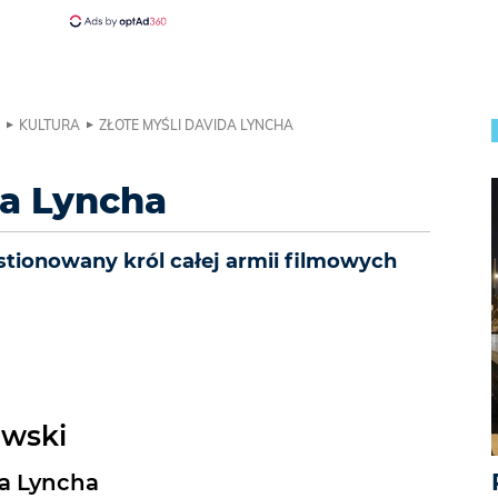
KULTURA
ZŁOTE MYŚLI DAVIDA LYNCHA
ida Lyncha
stionowany król całej armii filmowych
ewski
da Lyncha