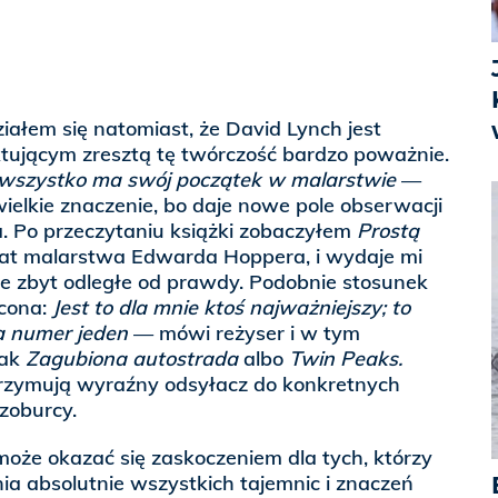
ałem się natomiast, że David Lynch jest
ktującym zresztą tę twórczość bardzo poważnie.
 wszystko ma swój początek w malarstwie
—
wielkie znaczenie, bo daje nowe pole obserwacji
. Po przeczytaniu książki zobaczyłem
Prostą
t malarstwa Edwarda Hoppera, i wydaje mi
ogie zbyt odległe od prawdy. Podobnie stosunek
acona:
Jest to dla mnie ktoś najważniejszy; to
a numer jeden
— mówi reżyser i w tym
jak
Zagubiona autostrada
albo
Twin Peaks.
rzymują wyraźny odsyłacz do konkretnych
azoburcy.
oże okazać się zaskoczeniem dla tych, którzy
ia absolutnie wszystkich tajemnic i znaczeń