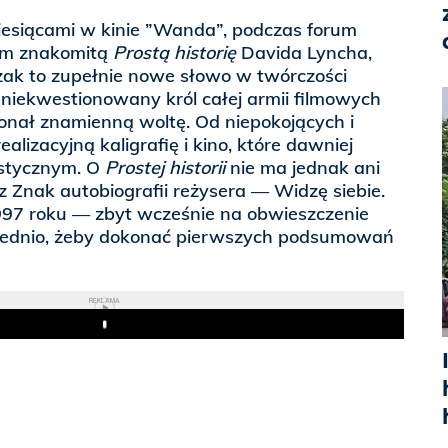
esiącami w kinie ”Wanda”, podczas forum
łem znakomitą
Prostą historię
Davida Lyncha,
ak to zupełnie nowe słowo w twórczości
 niekwestionowany król całej armii filmowych
nał znamienną woltę. Od niepokojących i
ealizacyjną kaligrafię i kino, które dawniej
stycznym. O
Prostej historii
nie ma jednak ani
 Znak autobiografii reżysera — Widzę siebie.
97 roku — zbyt wcześnie na obwieszczenie
ednio, żeby dokonać pierwszych podsumowań
REKLAMA
Play