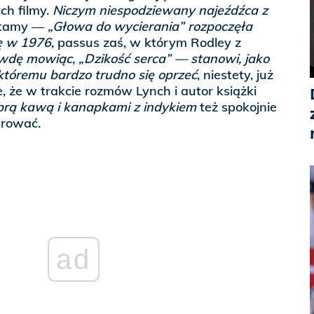
ch filmy.
Niczym niespodziewany najeźdźca z
ytamy —
„Głowa do wycierania” rozpoczęła
ę w 1976
, passus zaś, w którym Rodley z
wdę mowiąc, „Dzikość serca” — stanowi, jako
 któremu bardzo trudno się oprzeć
, niestety, już
e, że w trakcie rozmów Lynch i autor książki
obrą kawą i kanapkami z indykiem
też spokojnie
arować.
ad