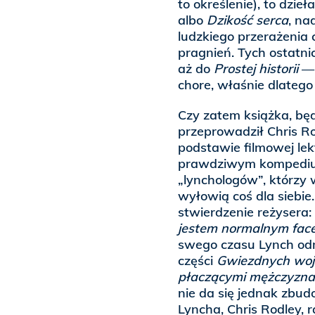
to określenie), to dzie
albo
Dzikość serca
, na
ludzkiego przerażenia 
pragnień. Tych ostatn
aż do
Prostej historii
— 
chore, właśnie dlatego
Czy zatem książka, bę
przeprowadził Chris Ro
podstawie filmowej lek
prawdziwym kompedium
„lynchologów”, którzy
wyłowią coś dla siebie
stwierdzenie reżysera:
jestem normalnym fac
swego czasu Lynch odm
części
Gwiezdnych woj
płaczącymi mężczyzna
nie da się jednak zbud
Lyncha, Chris Rodley, r