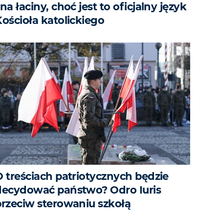
na łaciny, choć jest to oficjalny język
Kościoła katolickiego
O treściach patriotycznych będzie
decydować państwo? Odro Iuris
przeciw sterowaniu szkołą