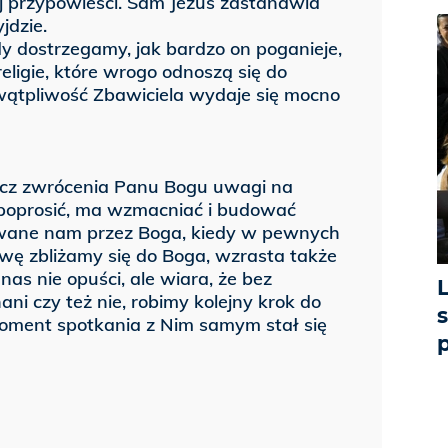
ej przypowieści. Sam Jezus zastanawia
jdzie.
y dostrzegamy, jak bardzo on poganieje,
eligie, które wrogo odnoszą się do
ątpliwość Zbawiciela wydaje się mocno
ócz zwrócenia Panu Bogu uwagi na
 poprosić, ma wzmacniać i budować
owane nam przez Boga, kiedy w pewnych
ę zbliżamy się do Boga, wzrasta także
nas nie opuści, ale wiara, że bez
ni czy też nie, robimy kolejny krok do
s
moment spotkania z Nim samym stał się