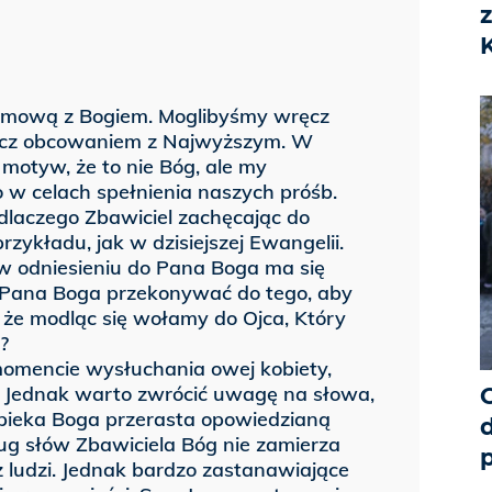
z
rozmową z Bogiem. Moglibyśmy wręcz
wręcz obcowaniem z Najwyższym. W
motyw, że to nie Bóg, ale my
o w celach spełnienia naszych próśb.
 dlaczego Zbawiciel zachęcając do
zykładu, jak w dzisiejszej Ewangelii.
w odniesieniu do Pana Boga ma się
o Pana Boga przekonywać do tego, aby
 że modląc się wołamy do Ojca, Który
?
omencie wysłuchania owej kobiety,
. Jednak warto zwrócić uwagę na słowa,
 opieka Boga przerasta opowiedzianą
ug słów Zbawiciela Bóg nie zamierza
 ludzi. Jednak bardzo zastanawiające