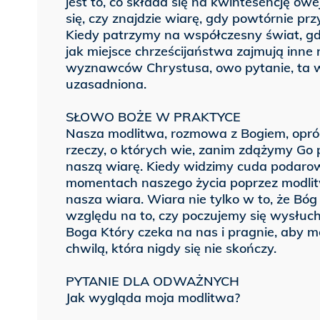
jest to, co składa się na kwintesencję ow
się, czy znajdzie wiarę, gdy powtórnie przy
Kiedy patrzymy na współczesny świat, gd
jak miejsce chrześcijaństwa zajmują inne r
wyznawców Chrystusa, owo pytanie, ta w
uzasadniona.
SŁOWO BOŻE W PRAKTYCE
Nasza modlitwa, rozmowa z Bogiem, opr
rzeczy, o których wie, zanim zdążymy Go
naszą wiarę. Kiedy widzimy cuda podar
momentach naszego życia poprzez modlitw
nasza wiara. Wiara nie tylko w to, że Bóg 
względu na to, czy poczujemy się wysłucha
Boga Który czeka na nas i pragnie, aby 
chwilą, która nigdy się nie skończy.
PYTANIE DLA ODWAŻNYCH
Jak wygląda moja modlitwa?