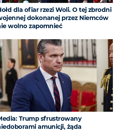
ołd dla ofiar rzezi Woli. O tej zbrodni
wojennej dokonanej przez Niemców
nie wolno zapomnieć
Media: Trump sfrustrowany
niedoborami amunicji, żąda