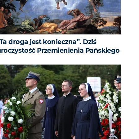
Ta droga jest konieczna”. Dziś
uroczystość Przemienienia Pańskiego