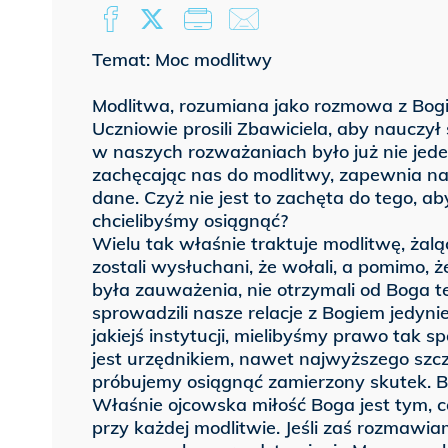
Temat: Moc modlitwy
Modlitwa, rozumiana jako rozmowa z Bogiem
Uczniowie prosili Zbawiciela, aby nauczył 
w naszych rozważaniach było już nie jede
zachęcając nas do modlitwy, zapewnia nas
dane. Czyż nie jest to zachęta do tego, ab
chcielibyśmy osiągnąć?
Wielu tak właśnie traktuje modlitwę, żaląc s
zostali wysłuchani, że wołali, a pomimo, 
była zauważenia, nie otrzymali od Boga t
sprowadzili nasze relacje z Bogiem jedyn
jakiejś instytucji, mielibyśmy prawo tak 
jest urzędnikiem, nawet najwyższego szcz
próbujemy osiągnąć zamierzony skutek. B
Właśnie ojcowska miłość Boga jest tym,
przy każdej modlitwie. Jeśli zaś rozmawia