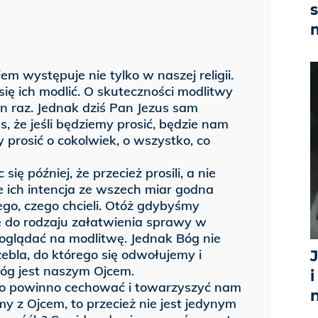
 występuje nie tylko w naszej religii.
się ich modlić. O skuteczności modlitwy
n raz. Jednak dziś Pan Jezus sam
, że jeśli będziemy prosić, będzie nam
y prosić o cokolwiek, o wszystko, co
ię później, że przecież prosili, a nie
że ich intencja ze wszech miar godna
ego, czego chcieli. Otóż gdybyśmy
ie do rodzaju załatwienia sprawy w
spoglądać na modlitwę. Jednak Bóg nie
ebla, do którego się odwołujemy i
óg jest naszym Ojcem.
i
 co powinno cechować i towarzyszyć nam
my z Ojcem, to przecież nie jest jedynym