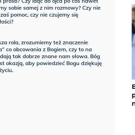
próśb? Czy idąc do ojca po coś nawet
imy sobie samej z nim rozmowy? Czy nie
zaś pomoc, czy nie czujemy się
łości?
asza rola, zrozumiemy też znaczenie
ia” co obcowania z Bogiem, czy to na
 padają tak dobrze znane nam słowa. Bóg
t okazją, aby powiedzieć Bogu dziękuję
życiu.
p
n