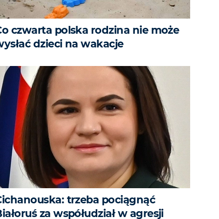
Co czwarta polska rodzina nie może
wysłać dzieci na wakacje
Cichanouska: trzeba pociągnąć
iałoruś za współudział w agresji