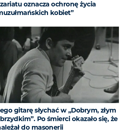
szariatu oznacza ochronę życia
muzułmańskich kobiet”
Jego gitarę słychać w „Dobrym, złym
 brzydkim”. Po śmierci okazało się, że
należał do masonerii