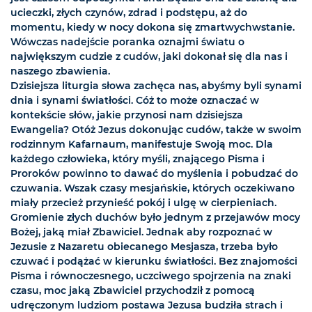
ucieczki, złych czynów, zdrad i podstępu, aż do
momentu, kiedy w nocy dokona się zmartwychwstanie.
Wówczas nadejście poranka oznajmi światu o
największym cudzie z cudów, jaki dokonał się dla nas i
naszego zbawienia.
Dzisiejsza liturgia słowa zachęca nas, abyśmy byli synami
dnia i synami światłości. Cóż to może oznaczać w
kontekście słów, jakie przynosi nam dzisiejsza
Ewangelia? Otóż Jezus dokonując cudów, także w swoim
rodzinnym Kafarnaum, manifestuje Swoją moc. Dla
każdego człowieka, który myśli, znającego Pisma i
Proroków powinno to dawać do myślenia i pobudzać do
czuwania. Wszak czasy mesjańskie, których oczekiwano
miały przecież przynieść pokój i ulgę w cierpieniach.
Gromienie złych duchów było jednym z przejawów mocy
Bożej, jaką miał Zbawiciel. Jednak aby rozpoznać w
Jezusie z Nazaretu obiecanego Mesjasza, trzeba było
czuwać i podążać w kierunku światłości. Bez znajomości
Pisma i równoczesnego, uczciwego spojrzenia na znaki
czasu, moc jaką Zbawiciel przychodził z pomocą
udręczonym ludziom postawa Jezusa budziła strach i