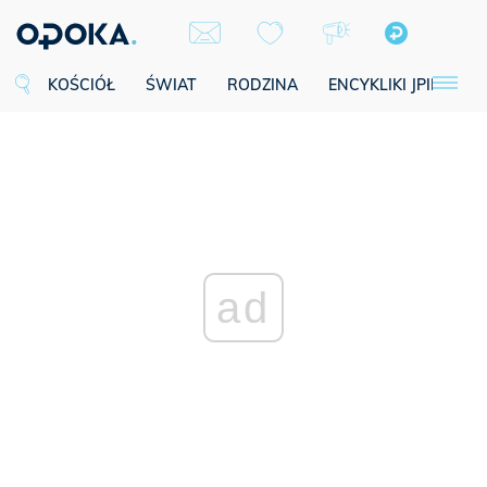
KOŚCIÓŁ
ŚWIAT
RODZINA
ENCYKLIKI JPII
SE
ad