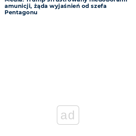
amunicji, żąda wyjaśnień od szefa
Pentagonu
ad