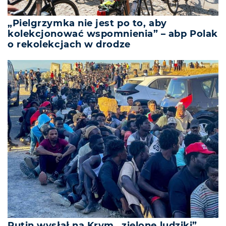
„Pielgrzymka nie jest po to, aby
kolekcjonować wspomnienia” – abp Polak
o rekolekcjach w drodze
Putin wysłał na Krym „zielone ludziki”,