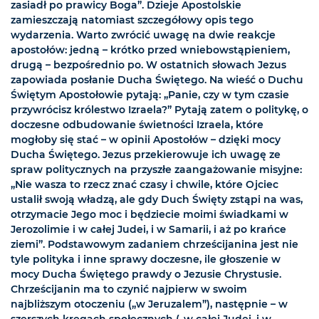
zasiadł po prawicy Boga”. Dzieje Apostolskie
zamieszczają natomiast szczegółowy opis tego
wydarzenia. Warto zwrócić uwagę na dwie reakcje
apostołów: jedną – krótko przed wniebowstąpieniem,
drugą – bezpośrednio po. W ostatnich słowach Jezus
zapowiada posłanie Ducha Świętego. Na wieść o Duchu
Świętym Apostołowie pytają: „Panie, czy w tym czasie
przywrócisz królestwo Izraela?” Pytają zatem o politykę, o
doczesne odbudowanie świetności Izraela, które
mogłoby się stać – w opinii Apostołów – dzięki mocy
Ducha Świętego. Jezus przekierowuje ich uwagę ze
spraw politycznych na przyszłe zaangażowanie misyjne:
„Nie wasza to rzecz znać czasy i chwile, które Ojciec
ustalił swoją władzą, ale gdy Duch Święty zstąpi na was,
otrzymacie Jego moc i będziecie moimi świadkami w
Jerozolimie i w całej Judei, i w Samarii, i aż po krańce
ziemi”. Podstawowym zadaniem chrześcijanina jest nie
tyle polityka i inne sprawy doczesne, ile głoszenie w
mocy Ducha Świętego prawdy o Jezusie Chrystusie.
Chrześcijanin ma to czynić najpierw w swoim
najbliższym otoczeniu („w Jeruzalem”), następnie – w