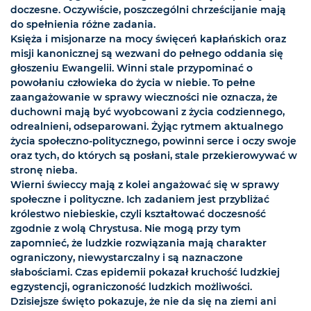
doczesne. Oczywiście, poszczególni chrześcijanie mają
do spełnienia różne zadania.
Księża i misjonarze na mocy święceń kapłańskich oraz
misji kanonicznej są wezwani do pełnego oddania się
głoszeniu Ewangelii. Winni stale przypominać o
powołaniu człowieka do życia w niebie. To pełne
zaangażowanie w sprawy wieczności nie oznacza, że
duchowni mają być wyobcowani z życia codziennego,
odrealnieni, odseparowani. Żyjąc rytmem aktualnego
życia społeczno-politycznego, powinni serce i oczy swoje
oraz tych, do których są posłani, stale przekierowywać w
stronę nieba.
Wierni świeccy mają z kolei angażować się w sprawy
społeczne i polityczne. Ich zadaniem jest przybliżać
królestwo niebieskie, czyli kształtować doczesność
zgodnie z wolą Chrystusa. Nie mogą przy tym
zapomnieć, że ludzkie rozwiązania mają charakter
ograniczony, niewystarczalny i są naznaczone
słabościami. Czas epidemii pokazał kruchość ludzkiej
egzystencji, ograniczoność ludzkich możliwości.
Dzisiejsze święto pokazuje, że nie da się na ziemi ani