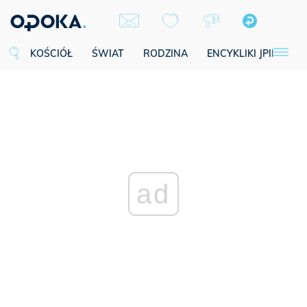
KOŚCIÓŁ
ŚWIAT
RODZINA
ENCYKLIKI JPII
SE
ad