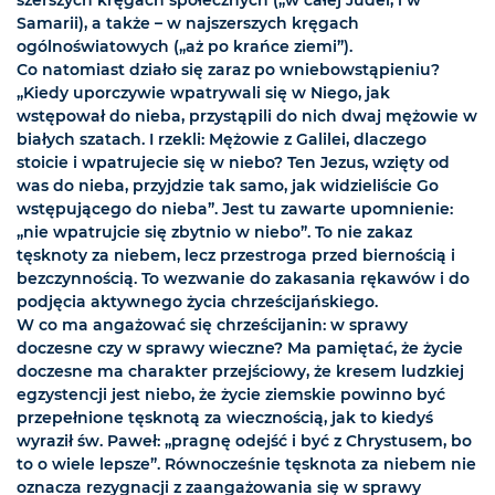
szerszych kręgach społecznych („w całej Judei, i w
Samarii), a także – w najszerszych kręgach
ogólnoświatowych („aż po krańce ziemi”).
Co natomiast działo się zaraz po wniebowstąpieniu?
„Kiedy uporczywie wpatrywali się w Niego, jak
wstępował do nieba, przystąpili do nich dwaj mężowie w
białych szatach. I rzekli: Mężowie z Galilei, dlaczego
stoicie i wpatrujecie się w niebo? Ten Jezus, wzięty od
was do nieba, przyjdzie tak samo, jak widzieliście Go
wstępującego do nieba”. Jest tu zawarte upomnienie:
„nie wpatrujcie się zbytnio w niebo”. To nie zakaz
tęsknoty za niebem, lecz przestroga przed biernością i
bezczynnością. To wezwanie do zakasania rękawów i do
podjęcia aktywnego życia chrześcijańskiego.
W co ma angażować się chrześcijanin: w sprawy
doczesne czy w sprawy wieczne? Ma pamiętać, że życie
doczesne ma charakter przejściowy, że kresem ludzkiej
egzystencji jest niebo, że życie ziemskie powinno być
przepełnione tęsknotą za wiecznością, jak to kiedyś
wyraził św. Paweł: „pragnę odejść i być z Chrystusem, bo
to o wiele lepsze”. Równocześnie tęsknota za niebem nie
oznacza rezygnacji z zaangażowania się w sprawy