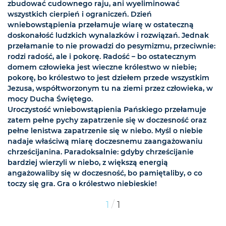
zbudować cudownego raju, ani wyeliminować
wszystkich cierpień i ograniczeń. Dzień
wniebowstąpienia przełamuje wiarę w ostateczną
doskonałość ludzkich wynalazków i rozwiązań. Jednak
przełamanie to nie prowadzi do pesymizmu, przeciwnie:
rodzi radość, ale i pokorę. Radość – bo ostatecznym
domem człowieka jest wieczne królestwo w niebie;
pokorę, bo królestwo to jest dziełem przede wszystkim
Jezusa, współtworzonym tu na ziemi przez człowieka, w
mocy Ducha Świętego.
Uroczystość wniebowstąpienia Pańskiego przełamuje
zatem pełne pychy zapatrzenie się w doczesność oraz
pełne lenistwa zapatrzenie się w niebo. Myśl o niebie
nadaje właściwą miarę doczesnemu zaangażowaniu
chrześcijanina. Paradoksalnie: gdyby chrześcijanie
bardziej wierzyli w niebo, z większą energią
angażowaliby się w doczesność, bo pamiętaliby, o co
toczy się gra. Gra o królestwo niebieskie!
/
1
1