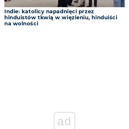
Indie: katolicy napadnięci przez
hinduistów tkwią w więzieniu, hinduiści
na wolności
ad