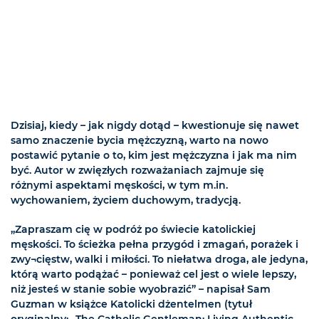
Dzisiaj, kiedy – jak nigdy dotąd – kwestionuje się nawet
samo znaczenie bycia mężczyzną, warto na nowo
postawić pytanie o to, kim jest mężczyzna i jak ma nim
być. Autor w zwięzłych rozważaniach zajmuje się
różnymi aspektami męskości, w tym m.in.
wychowaniem, życiem duchowym, tradycją.
„Zapraszam cię w podróż po świecie katolickiej
męskości. To ścieżka pełna przygód i zmagań, porażek i
zwy¬cięstw, walki i miłości. To niełatwa droga, ale jedyna,
którą warto podążać – ponieważ cel jest o wiele lepszy,
niż jesteś w stanie sobie wyobrazić” – napisał Sam
Guzman w książce Katolicki dżentelmen (tytuł
oryginalny: „The Catholic Gentleman: Living Authentic