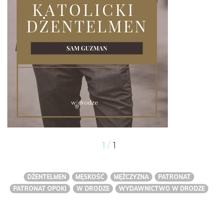
/
1
1
DŻENTELMEN
MĘSKOŚĆ
MĘŻCZYZNA
PATRONAT
PATRONAT OPOKI
W DRODZE
WYDAWNICTWO W DRODZE