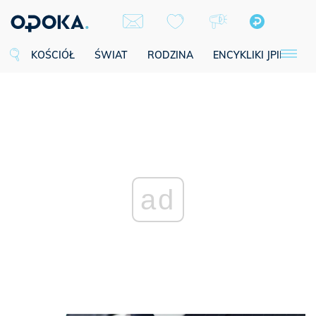
KOŚCIÓŁ
ŚWIAT
RODZINA
ENCYKLIKI JPII
SE
ad