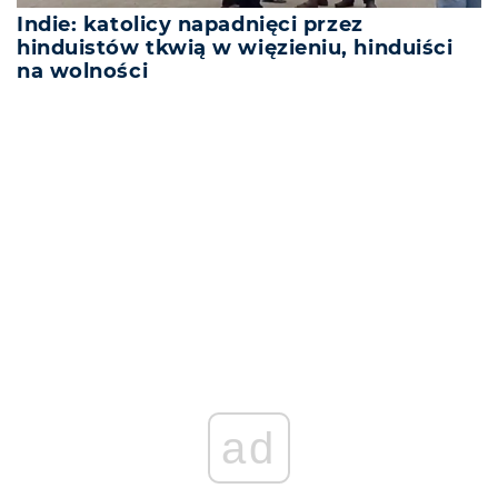
Indie: katolicy napadnięci przez
hinduistów tkwią w więzieniu, hinduiści
na wolności
REKLAMA