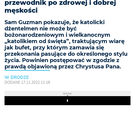
przewodnik po zdrowej i dobrej
męskości
Sam Guzman pokazuje, że katolicki
dżentelmen nie może być
bożonarodzeniowym i wielkanocnym
„katolikiem od święta”, traktującym wiarę
jak bufet, przy którym zamawia się
przekonania pasujące do określonego stylu
życia. Powinien postępować w zgodzie z
prawdą objawioną przez Chrystusa Pana.
W DRODZE
DODANE 17.11.2022 11:18
REKLAMA
Play