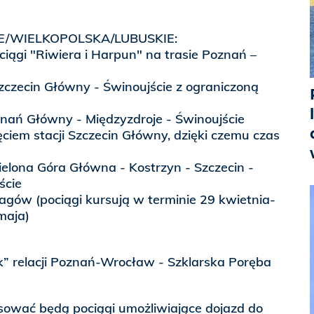
/WIELKOPOLSKA/LUBUSKIE:
gi "Riwiera i Harpun" na trasie Poznań –
zczecin Główny - Świnoujście z ograniczoną
ań Główny - Międzyzdroje - Świnoujście
ęciem stacji Szczecin Główny, dzięki czemu czas
elona Góra Główna - Kostrzyn - Szczecin -
jście
agów (pociągi kursują w terminie 29 kwietnia-
maja)
 relacji Poznań-Wrocław - Szklarska Poręba
sować będą pociągi umożliwiające dojazd do