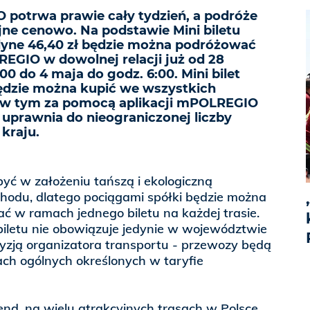
potrwa prawie cały tydzień, a podróże
jne cenowo. Na podstawie Mini biletu
dyne 46,40 zł będzie można podróżować
REGIO w dowolnej relacji już od 28
00 do 4 maja do godz. 6:00. Mini bilet
będzie można kupić we wszystkich
, w tym za pomocą aplikacji mPOLREGIO
 uprawnia do nieograniczonej liczby
kraju.
ć w założeniu tańszą i ekologiczną
hodu, dlatego pociągami spółki będzie można
ć w ramach jednego biletu na każdej trasie.
iletu nie obowiązuje jedynie w województwie
yzją organizatora transportu - przewozy będą
ch ogólnych określonych w taryfie
d, na wielu atrakcyjnych trasach w Polsce,