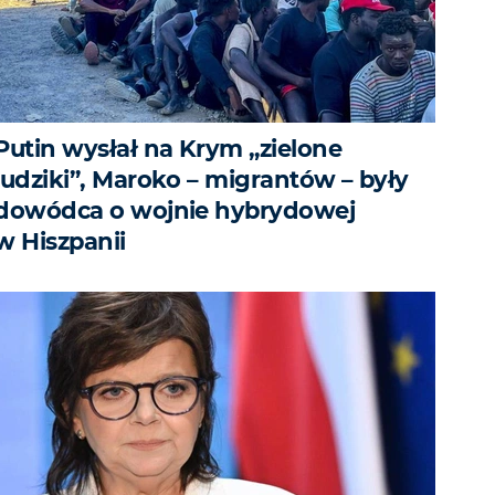
Putin wysłał na Krym „zielone
ludziki”, Maroko – migrantów – były
dowódca o wojnie hybrydowej
w Hiszpanii