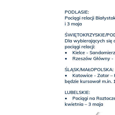
PODLASIE:
Pociągi relacji Białys
i 3 maja
ŚWIĘTOKRZYSKIE/PO
Dla wybierających się 
pociągi relacji:
• Kielce - Sandomierz
• Rzeszów Główny -
ŚLĄSK/MAŁOPOLSKA:
• Katowice - Zator –
będzie kursował m.in. 
LUBELSKIE:
• Pociągi na Roztocz
kwietnia – 3 maja