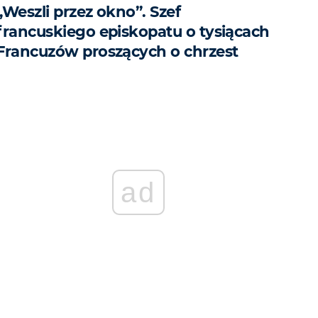
„Weszli przez okno”. Szef
francuskiego episkopatu o tysiącach
Francuzów proszących o chrzest
ad