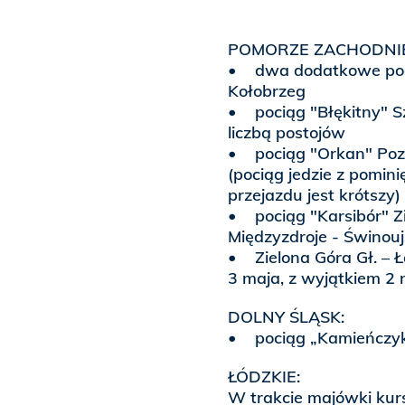
POMORZE ZACHODNIE
• dwa dodatkowe pocią
Kołobrzeg
• pociąg "Błękitny" S
liczbą postojów
• pociąg "Orkan" Pozn
(pociąg jedzie z pomini
przejazdu jest krótszy)
• pociąg "Karsibór" Zi
Międzyzdroje - Świnou
• Zielona Góra Gł. – Ł
3 maja, z wyjątkiem 2 
DOLNY ŚLĄSK:
• pociąg „Kamieńczyk”
ŁÓDZKIE:
W trakcie majówki kur