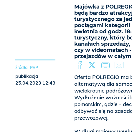
Majówka z POLREGIO 
będą bardzo atrakcy
turystycznego za je
pociągami kategorii 
kwietnia od godz. 18:
turystyczny, który 
kanałach sprzedaży
czy w videomatach -
przejazdów w całym 
PAP
publikacja
Oferta POLREGIO ma by
25.04.2023 12:43
alternatywą dla samoc
wielokrotnie podróżowa
Wydłużenie ważności b
pomorskim, gdzie - dec
odbywać się na zasada
przewozowej.
W długi majowy weeken