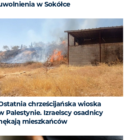
uwolnienia w Sokółce
Ostatnia chrześcijańska wioska
w Palestynie. Izraelscy osadnicy
nękają mieszkańców