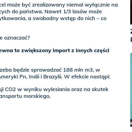
cel może być zrealizowany niemal wyłącznie na
ących do państwa. Nawet 1/3 lasów może
ytkowania, a swobodny wstęp do nich – co
że oznaczać?
wna to zwiększony import z innych części
 trzeba będzie sprowadzać 188 mln m3, w
meryki Pn, Indii i Brazylii. W efekcie nastąpi:
sji CO2 w wyniku wylesiania oraz na skutek
ansportu morskiego,