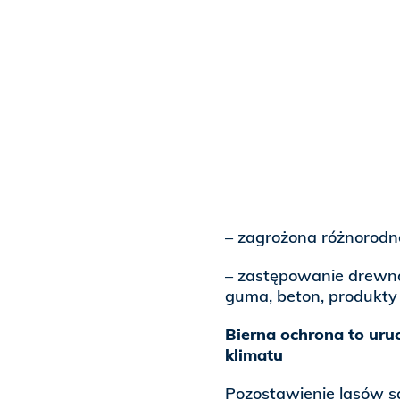
– zagrożona różnorodno
– zastępowanie drewna 
guma, beton, produkty 
Bierna ochrona to uru
klimatu
Pozostawienie lasów s