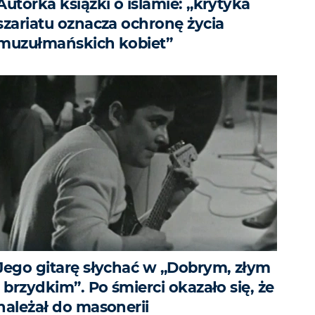
Autorka książki o islamie: „krytyka
szariatu oznacza ochronę życia
muzułmańskich kobiet”
Jego gitarę słychać w „Dobrym, złym
i brzydkim”. Po śmierci okazało się, że
należał do masonerii