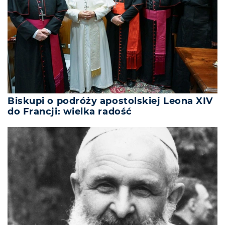
Biskupi o podróży apostolskiej Leona XIV
do Francji: wielka radość