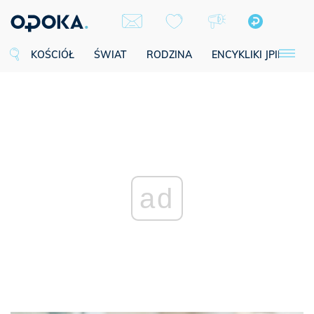
KOŚCIÓŁ
ŚWIAT
RODZINA
ENCYKLIKI JPII
SE
ad