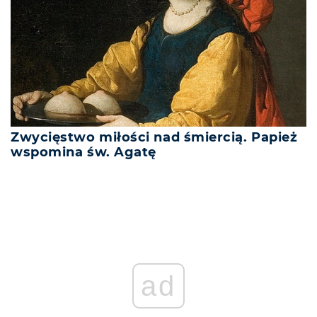
Zwycięstwo miłości nad śmiercią. Papież
wspomina św. Agatę
ad