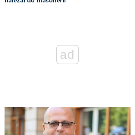
należał do masonerii
ad