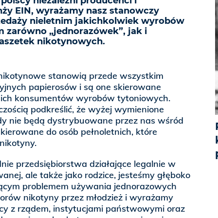
 polscy niezależni producenci i
anży EIN, wyrażamy nasz stanowczy
edaży nieletnim jakichkolwiek wyrobów
 zarówno „jednorazówek”, jak i
aszetek nikotynowych.
nikotynowe stanowią przede wszystkim
cyjnych papierosów i są one skierowane
tnich konsumentów wyrobów tytoniowych.
zością podkreślić, że wyżej wymienione
igdy nie będą dystrybuowane przez nas wśród
ż kierowane do osób pełnoletnich, które
nikotyny.
dnie przedsiębiorstwa działające legalnie w
nej, ale także jako rodzice, jesteśmy głęboko
ającym problemem używania jednorazowych
torów nikotyny przez młodzież i wyrażamy
y z rządem, instytucjami państwowymi oraz