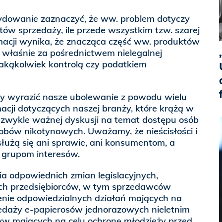
ydowanie zaznaczyć, że ww. problem dotyczy
któw sprzedaży, ile przede wszystkim tzw. szarej
rmacji wynika, że znacząca część ww. produktów
ch właśnie za pośrednictwem nielegalnej
 jakąkolwiek kontrolą czy podatkiem
y wyrazić nasze ubolewanie z powodu wielu
cji dotyczących naszej branży, które krążą w
iezwykle ważnej dyskusji na temat dostępu osób
obów nikotynowych. Uważamy, że nieścisłości i
służą się ani sprawie, ani konsumentom, a
 grupom interesów.
 odpowiednich zmian legislacyjnych,
ch przedsiębiorców, w tym sprzedawców
enie odpowiedzialnych działań mających na
zedaży e-papierosów jednorazowych nieletnim
tyw mających na celu ochronę młodzieży przed