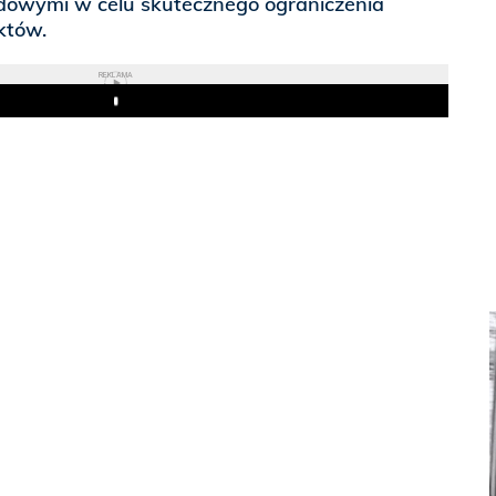
dowymi w celu skutecznego ograniczenia
któw.
REKLAMA
Play