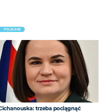
POLECANE
Cichanouska: trzeba pociągnąć