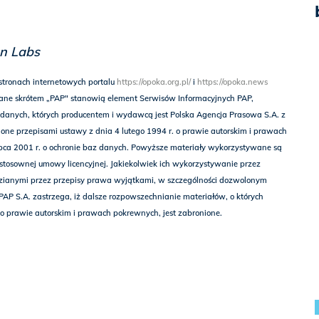
on Labs
stronach internetowych portalu
https://opoka.org.pl/
i
https://opoka.news
ane skrótem „PAP" stanowią element Serwisów Informacyjnych PAP,
danych, których producentem i wydawcą jest Polska Agencja Prasowa S.A. z
one przepisami ustawy z dnia 4 lutego 1994 r. o prawie autorskim i prawach
pca 2001 r. o ochronie baz danych. Powyższe materiały wykorzystywane są
tosownej umowy licencyjnej. Jakiekolwiek ich wykorzystywanie przez
zianymi przez przepisy prawa wyjątkami, w szczególności dozwolonym
 PAP S.A. zastrzega, iż dalsze rozpowszechnianie materiałów, o których
 o prawie autorskim i prawach pokrewnych, jest zabronione.