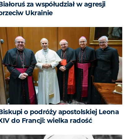
Białoruś za współudział w agresji
przeciw Ukrainie
Biskupi o podróży apostolskiej Leona
XIV do Francji: wielka radość