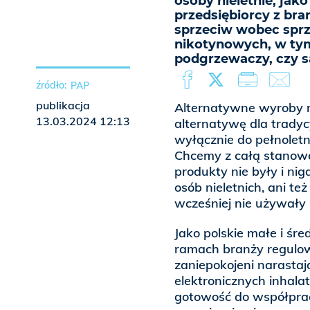
osoby nieletnie, jako
przedsiębiorcy z br
sprzeciw wobec sprz
nikotynowych, w tym
podgrzewaczy, czy s
PAP
publikacja
Alternatywne wyroby 
13.03.2024 12:13
alternatywę dla trady
wyłącznie do pełnole
Chcemy z całą stanowc
produkty nie były i n
osób nieletnich, ani te
wcześniej nie używały 
Jako polskie małe i śre
ramach branży regulowa
zaniepokojeni narast
elektronicznych inhala
gotowość do współprac