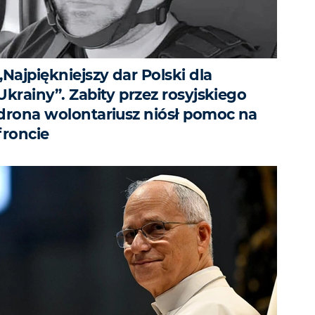
„Najpiękniejszy dar Polski dla
Ukrainy”. Zabity przez rosyjskiego
drona wolontariusz niósł pomoc na
froncie