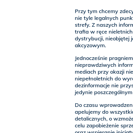
Przy tym chcemy zdec
nie tyle legalnych pun
strefy. Z naszych info
trafia w ręce nieletni
dystrybucji, nieobjętej
akcyzowym.
Jednocześnie pragniem
nieprawdziwych informa
mediach przy okazji n
niepełnoletnich do wyr
dezinformacje nie przy
jedynie poszczególnym
Do czasu wprowadzenia
apelujemy do wszystki
detalicznych, o wzmoż
celu zapobieżenie spr
oraz wspieranie inicja