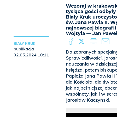
Wczoraj w krakowskie
tysiąca gości odbył
Biały Kruk uroczysto
św. Jana Pawła II. 
najnowszej biografii
Wojtyła — Jan Paweł
BIAŁY KRUK
publikacja
Do zebranych specjalny
02.05.2024 10:11
Sprawiedliwości, Jaros
nauczania w dzisiejszej
księdza, potem biskupa
Papieża Jana Pawła II 
dla Kościoła, dla świat
jak najpełniejszej obec
wspólnoty, jak i w ser
Jarosław Kaczyński.