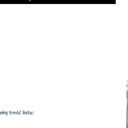
Play
łą treść listu: