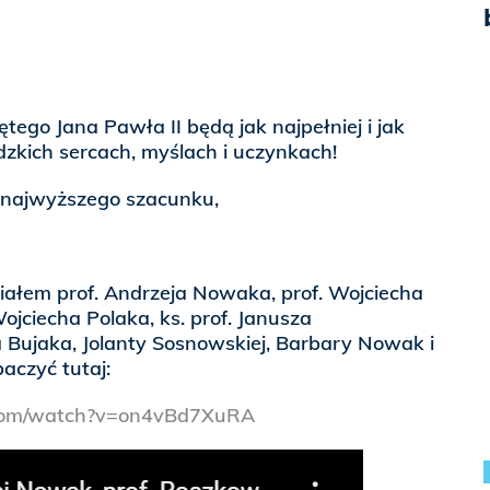
tego Jana Pawła II będą jak najpełniej i jak
dzkich sercach, myślach i uczynkach!
 najwyższego szacunku,
iałem prof. Andrzeja Nowaka, prof. Wojciecha
ojciecha Polaka, ks. prof. Janusza
 Bujaka, Jolanty Sosnowskiej, Barbary Nowak i
czyć tutaj:
.com/watch?v=on4vBd7XuRA