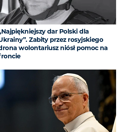
„Najpiękniejszy dar Polski dla
Ukrainy”. Zabity przez rosyjskiego
drona wolontariusz niósł pomoc na
froncie