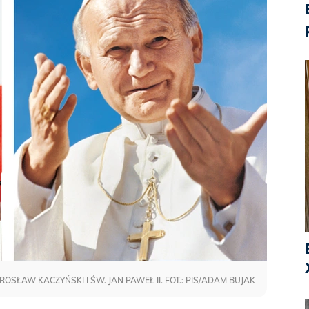
AROSŁAW KACZYŃSKI I ŚW. JAN PAWEŁ II. FOT.: PIS/ADAM BUJAK