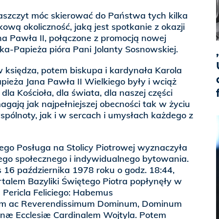
aszczyt móc skierować do Państwa tych kilka
ową okoliczność, jaką jest spotkanie z okazji
ana Pawła II, połączone z promocją nowej
aka-Papieża pióra Pani Jolanty Sosnowskiej.
w księdza, potem biskupa i kardynała Karola
pieża Jana Pawła II Wielkiego były i wciąż
la Kościoła, dla świata, dla naszej części
agają jak najpełniejszej obecności tak w życiu
wspólnoty, jak i w sercach i umysłach każdego z
ego Posługa na Stolicy Piotrowej wyznaczyła
zego społecznego i indywidualnego bytowania.
s 16 października 1978 roku o godz. 18:44,
ortalem Bazyliki Świętego Piotra popłynęły w
Pericla Feliciego: Habemus
um ac Reverendissimum Dominum, Dominum
æ Ecclesiæ Cardinalem Wojtyla. Potem