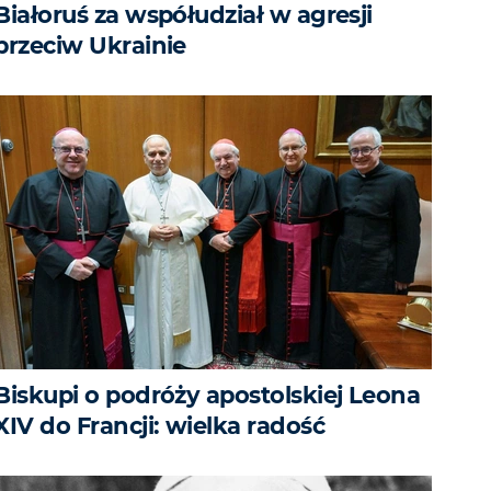
Białoruś za współudział w agresji
przeciw Ukrainie
Biskupi o podróży apostolskiej Leona
XIV do Francji: wielka radość