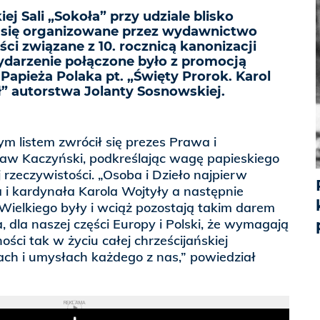
j Sali „Sokoła” przy udziale blisko
y się organizowane przez wydawnictwo
ści związane z 10. rocznicą kanonizacji
Wydarzenie połączone było z promocją
 Papieża Polaka pt. „Święty Prorok. Karol
” autorstwa Jolanty Sosnowskiej.
m listem zwrócił się prezes Prawa i
ław Kaczyński, podkreślając wagę papieskiego
 rzeczywistości. „Osoba i Dzieło najpierw
 i kardynała Karola Wojtyły a następnie
Wielkiego były i wciąż pozostają takim darem
a, dla naszej części Europy i Polski, że wymagają
ności tak w życiu całej chrześcijańskiej
cach i umysłach każdego z nas,” powiedział
REKLAMA