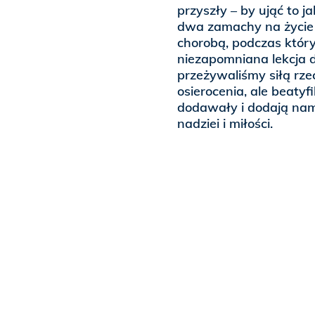
przyszły – by ująć to j
dwa zamachy na życie 
chorobą, podczas któr
niezapomniana lekcja 
przeżywaliśmy siłą rz
osierocenia, ale beaty
dodawały i dodają nam
nadziei i miłości.