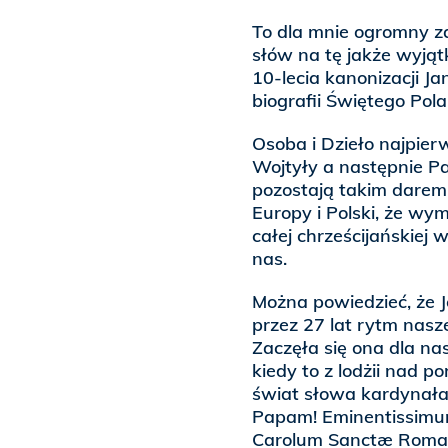
To dla mnie ogromny z
słów na tę jakże wyjątk
10-lecia kanonizacji J
biografii Świętego Pol
Osoba i Dzieło najpier
Wojtyły a następnie Pa
pozostają takim darem d
Europy i Polski, że wym
całej chrześcijańskiej 
nas.
Można powiedzieć, że J
przez 27 lat rytm nas
Zaczęła się ona dla na
kiedy to z lodżii nad p
świat słowa kardynała 
Papam! Eminentissim
Carolum Sanctæ Roman