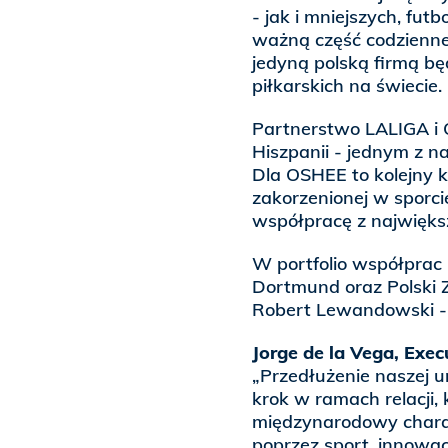
- jak i mniejszych, fu
ważną część codzienneg
jedyną polską firmą bę
piłkarskich na świecie.
Partnerstwo LALIGA i
Hiszpanii - jednym z n
Dla OSHEE to kolejny k
zakorzenionej w sporci
współpracę z największ
W portfolio współprac 
Dortmund oraz Polski Z
Robert Lewandowski - 
Jorge de la Vega, Exec
„Przedłużenie naszej 
krok w ramach relacji,
międzynarodowy charak
poprzez sport, innowa