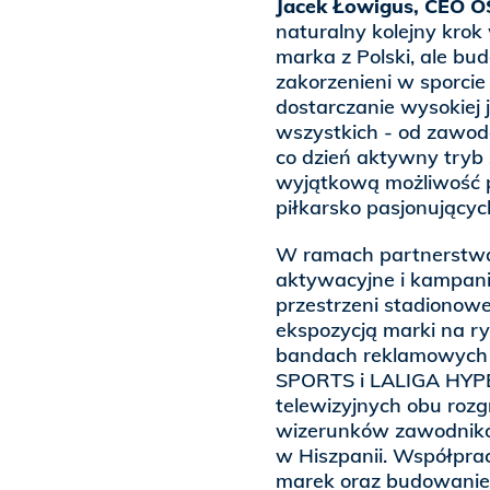
Jacek Łowigus, CEO OS
naturalny kolejny kr
marka z Polski, ale bu
zakorzenieni w sporcie
dostarczanie wysokiej 
wszystkich - od zawo
co dzień aktywny tryb
wyjątkową możliwość prz
piłkarsko pasjonującyc
W ramach partnerstwa
aktywacyjne i kampani
przestrzeni stadionowej
ekspozycją marki na r
bandach reklamowych
SPORTS i LALIGA HYP
telewizyjnych obu roz
wizerunków zawodnik
w Hiszpanii. Współpra
marek oraz budowanie s