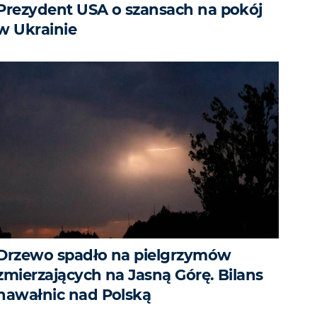
Prezydent USA o szansach na pokój
w Ukrainie
Drzewo spadło na pielgrzymów
zmierzających na Jasną Górę. Bilans
nawałnic nad Polską