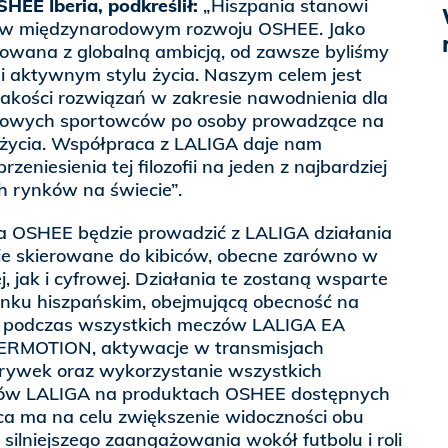
HEE Iberia, podkreślił:
„Hiszpania stanowi
ok w międzynarodowym rozwoju OSHEE. Jako
dowana z globalną ambicją, od zawsze byliśmy
 i aktywnym stylu życia. Naszym celem jest
jakości rozwiązań w zakresie nawodnienia dla
dowych sportowców po osoby prowadzące na
 życia. Współpraca z LALIGA daje nam
eniesienia tej filozofii na jeden z najbardziej
h rynków na świecie”.
 OSHEE będzie prowadzić z LALIGA działania
e skierowane do kibiców, obecne zarówno w
, jak i cyfrowej. Działania te zostaną wsparte
ynku hiszpańskim, obejmującą obecność na
 podczas wszystkich meczów LALIGA EA
ERMOTION, aktywacje w transmisjach
grywek oraz wykorzystanie wszystkich
ów LALIGA na produktach OSHEE dostępnych
ca ma na celu zwiększenie widoczności obu
ilniejszego zaangażowania wokół futbolu i roli