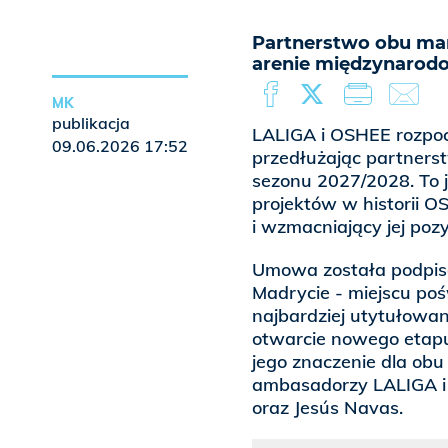
Partnerstwo obu mar
arenie międzynarodo
MK
publikacja
LALIGA i OSHEE rozpoc
09.06.2026 17:52
przedłużając partnerst
sezonu 2027/2028. To 
projektów w historii O
i wzmacniający jej poz
Umowa została podpis
Madrycie - miejscu pośw
najbardziej utytułowan
otwarcie nowego etapu
jego znaczenie dla obu 
ambasadorzy LALIGA i l
oraz Jesús Navas.