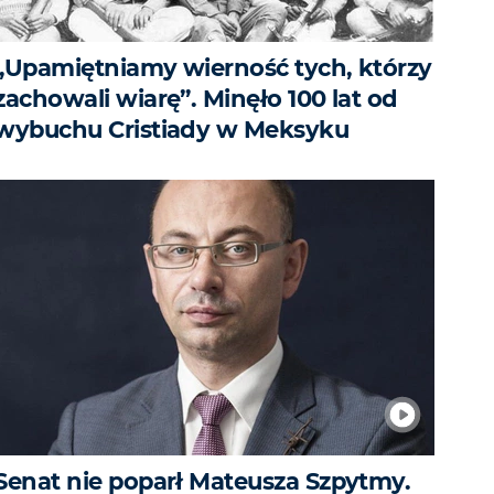
„Upamiętniamy wierność tych, którzy
zachowali wiarę”. Minęło 100 lat od
wybuchu Cristiady w Meksyku
Senat nie poparł Mateusza Szpytmy.