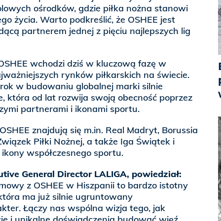
tbolowych ośrodków, gdzie piłka nożna stanowi
o życia. Warto podkreślić, że OSHEE jest
dącą partnerem jednej z pięciu najlepszych lig
 OSHEE wchodzi dziś w kluczową fazę w
ajważniejszych rynków piłkarskich na świecie.
rok w budowaniu globalnej marki silnie
e, która od lat rozwija swoją obecność poprzez
ymi partnerami i ikonami sportu.
OSHEE znajdują się m.in. Real Madryt, Borussia
wiązek Piłki Nożnej, a także Iga Świątek i
ikony współczesnego sportu.
utive General Director LALIGA, powiedział:
umowy z OSHEE w Hiszpanii to bardzo istotny
 która ma już silnie ugruntowany
ter. Łączy nas wspólna wizja tego, jak
cje i unikalne doświadczenia budować więź