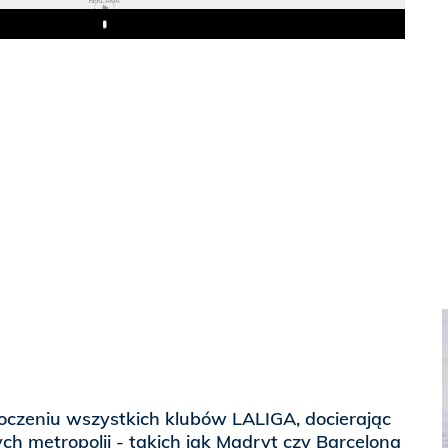
REKLAMA
Play
oczeniu wszystkich klubów LALIGA, docierając
h metropolii - takich jak Madryt czy Barcelona