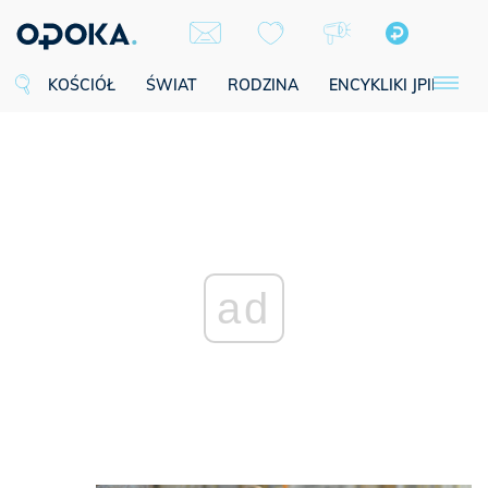
KOŚCIÓŁ
ŚWIAT
RODZINA
ENCYKLIKI JPII
SE
ad