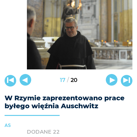
/
17
20
W Rzymie zaprezentowano prace
byłego więźnia Auschwitz
AS
DODANE
22