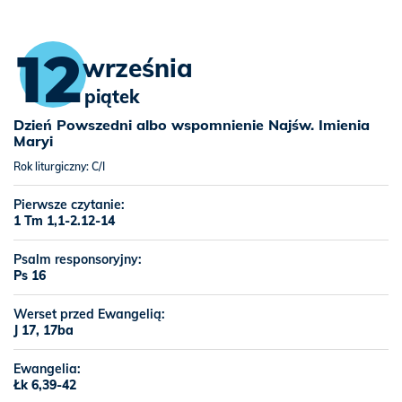
12
września
piątek
Dzień Powszedni albo wspomnienie Najśw. Imienia
Maryi
Rok liturgiczny: C/I
Pierwsze czytanie:
1 Tm 1,1-2.12-14
Psalm responsoryjny:
Ps 16
Werset przed Ewangelią:
J 17, 17ba
Ewangelia:
Łk 6,39-42