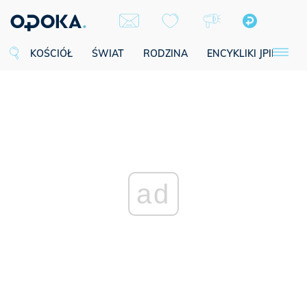
KOŚCIÓŁ
ŚWIAT
RODZINA
ENCYKLIKI JPII
SE
ad