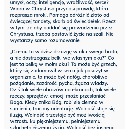
umysł, oczy, inteligencję, wrażliwość, serce?
Wiara w Chrystusa przynosi prawdę, która
rozprasza mroki. Pomaga odróżnić złoto od
świecącej tandety, skarb od świecidełek. Rzecz
w tym, że aby poddać się prowadzeniu przez
Chrystusa, trzeba postawić życie na szali. Nie
wystarczy samo rozumowanie.
„Czemu to widzisz drzazgę w oku swego brata,
a nie dostrzegasz belki we własnym oku?” Co
jest tą belką w moim oku? To może być grzech,
który się zadomowił w sercu jak pasożyt w
organizmie, to może być nałóg, chorobliwe
pożądanie, zazdrość, pycha, żądza władzy.
Dziś tak wiele obrazów na ekranach, tak wiele
rzeczy, sprzętów, emocji może przesłaniać
Boga. Kiedy znika Bóg, robi się ciemno w
sumieniu, tracimy orientację. Wolność staje się
iluzją. Wolność przestaje być możliwością
wzrostu ku piękniejszemu, pełniejszemu,
szlachetniejszemu życiu. Wolność bez jasnego