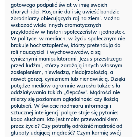
gotowego podpalić świat w imię swoich
chorych idei. Rosjanie dali się uwieść bandzie
zbrodniarzy obiecujących raj na ziemi. Można
wskazać wiele innych dramatycznych
przykładów w historii społeczeństw i jednostek.
W polityce, w mediach, w życiu społecznym nie
brakuje hochsztaplerów, którzy pretendują do
roli nauczycieli i wychowawców, a są
cynicznymi manipulatorami. Jezus przestrzega
przed ludźmi, którzy zarażają innych własnym
zaślepieniem, niewiedzą, niedojrzałością, a
nawet gorzej, cynizmem lub nienawiścią. Dzięki
potędze mediów ogromnie wzrosła także siła
oddziaływania takich „ślepców”. Mądrości nie
mierzy się poziomem oglądalności czy ilością
polubień. W świecie nadmiaru informacji i
sztucznej inteligencji palące staje się pytanie:
kogo słucham, kto jest moim przewodnikiem
przez życie? Czy potrafię odróżnić mądrość od
głupoty udającej mądrość? Czym karmię swój