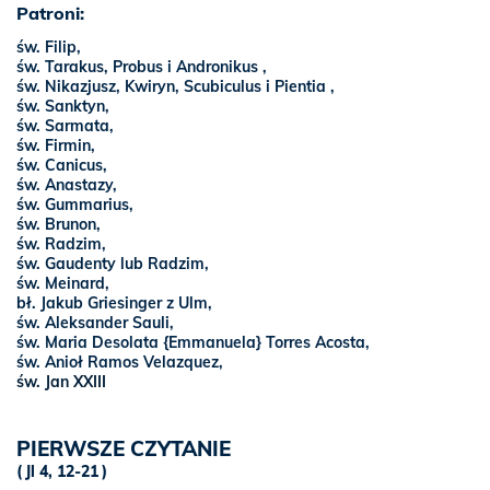
Patroni:
św. Filip,
św. Tarakus, Probus i Andronikus ,
św. Nikazjusz, Kwiryn, Scubiculus i Pientia ,
św. Sanktyn,
św. Sarmata,
św. Firmin,
św. Canicus,
św. Anastazy,
św. Gummarius,
św. Brunon,
św. Radzim,
św. Gaudenty lub Radzim,
św. Meinard,
bł. Jakub Griesinger z Ulm,
św. Aleksander Sauli,
św. Maria Desolata {Emmanuela} Torres Acosta,
św. Anioł Ramos Velazquez,
św. Jan XXIII
PIERWSZE CZYTANIE
Jl 4, 12-21