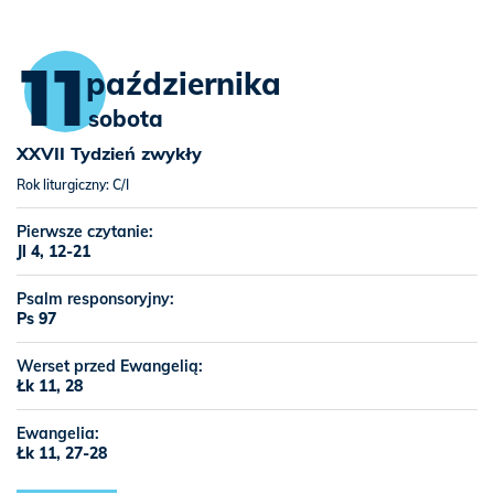
11
października
sobota
XXVII Tydzień zwykły
Rok liturgiczny: C/I
Pierwsze czytanie:
Jl 4, 12-21
Psalm responsoryjny:
Ps 97
Werset przed Ewangelią:
Łk 11, 28
Ewangelia:
Łk 11, 27-28