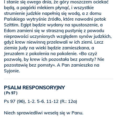
I stanie się owego dnia, że góry moszczem ociekać
będą, a pagórki mlekiem płynąć, i wszystkie
strumienie judzkie napełnią się wodą, a z domu
Pańskiego wytryśnie źródło, które nawodni potok
Szittim. Egipt będzie wydany na spustoszenie, a
Edom zamieni się w straszną pustynię z powodu
nieprawości uczynionych względem synów judzkich,
gdyż krew niewinną przelewali w ich ziemi. Lecz
ziemia Judy na wieki będzie zamieszkana, a
Jeruzalem z pokolenia na pokolenie. «Bo czyż
pozwolę, by krew ich pozostała bez pomsty? Nie
pozostawię bez pomsty». A Pan zamieszka na
Syjonie.
PSALM RESPONSORYJNY
Ps 97
Ps 97 (96), 1-2. 5-6. 11-12 (R.: 12a)
Niech sprawiedliwi weselą się w Panu.