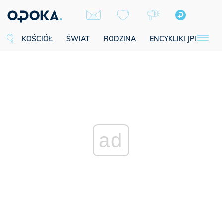
KOŚCIÓŁ
ŚWIAT
RODZINA
ENCYKLIKI JPII
SE
ad