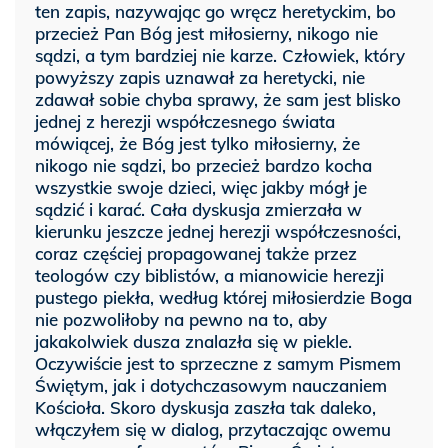
ten zapis, nazywając go wręcz heretyckim, bo
przecież Pan Bóg jest miłosierny, nikogo nie
sądzi, a tym bardziej nie karze. Człowiek, który
powyższy zapis uznawał za heretycki, nie
zdawał sobie chyba sprawy, że sam jest blisko
jednej z herezji współczesnego świata
mówiącej, że Bóg jest tylko miłosierny, że
nikogo nie sądzi, bo przecież bardzo kocha
wszystkie swoje dzieci, więc jakby mógł je
sądzić i karać. Cała dyskusja zmierzała w
kierunku jeszcze jednej herezji współczesności,
coraz częściej propagowanej także przez
teologów czy biblistów, a mianowicie herezji
pustego piekła, według której miłosierdzie Boga
nie pozwoliłoby na pewno na to, aby
jakakolwiek dusza znalazła się w piekle.
Oczywiście jest to sprzeczne z samym Pismem
Świętym, jak i dotychczasowym nauczaniem
Kościoła. Skoro dyskusja zaszła tak daleko,
włączyłem się w dialog, przytaczając owemu