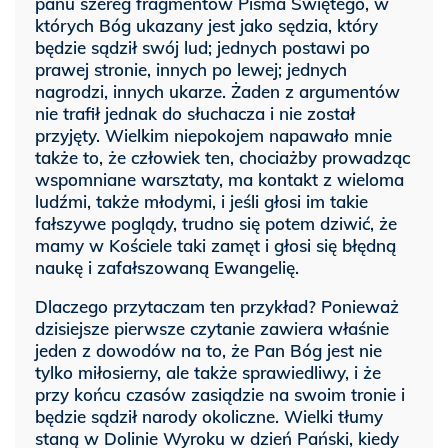
panu szereg fragmentów Pisma Świętego, w
których Bóg ukazany jest jako sędzia, który
będzie sądził swój lud; jednych postawi po
prawej stronie, innych po lewej; jednych
nagrodzi, innych ukarze. Żaden z argumentów
nie trafił jednak do słuchacza i nie został
przyjęty. Wielkim niepokojem napawało mnie
także to, że człowiek ten, chociażby prowadząc
wspomniane warsztaty, ma kontakt z wieloma
ludźmi, także młodymi, i jeśli głosi im takie
fałszywe poglądy, trudno się potem dziwić, że
mamy w Kościele taki zamęt i głosi się błędną
naukę i zafałszowaną Ewangelię.
Dlaczego przytaczam ten przykład? Ponieważ
dzisiejsze pierwsze czytanie zawiera właśnie
jeden z dowodów na to, że Pan Bóg jest nie
tylko miłosierny, ale także sprawiedliwy, i że
przy końcu czasów zasiądzie na swoim tronie i
będzie sądził narody okoliczne. Wielki tłumy
staną w Dolinie Wyroku w dzień Pański, kiedy