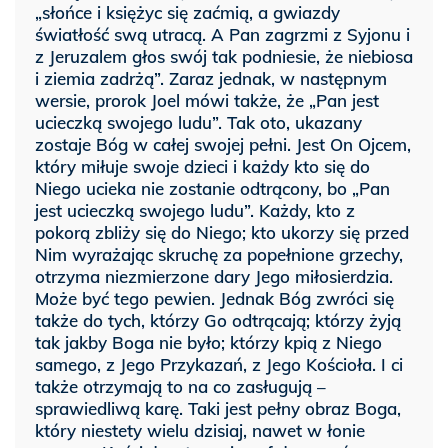
„słońce i księżyc się zaćmią, a gwiazdy
światłość swą utracą. A Pan zagrzmi z Syjonu i
z Jeruzalem głos swój tak podniesie, że niebiosa
i ziemia zadrżą”. Zaraz jednak, w następnym
wersie, prorok Joel mówi także, że „Pan jest
ucieczką swojego ludu”. Tak oto, ukazany
zostaje Bóg w całej swojej pełni. Jest On Ojcem,
który miłuje swoje dzieci i każdy kto się do
Niego ucieka nie zostanie odtrącony, bo „Pan
jest ucieczką swojego ludu”. Każdy, kto z
pokorą zbliży się do Niego; kto ukorzy się przed
Nim wyrażając skruchę za popełnione grzechy,
otrzyma niezmierzone dary Jego miłosierdzia.
Może być tego pewien. Jednak Bóg zwróci się
także do tych, którzy Go odtrącają; którzy żyją
tak jakby Boga nie było; którzy kpią z Niego
samego, z Jego Przykazań, z Jego Kościoła. I ci
także otrzymają to na co zasługują –
sprawiedliwą karę. Taki jest pełny obraz Boga,
który niestety wielu dzisiaj, nawet w łonie