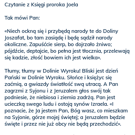
Czytanie z Księgi proroka Joela
Tak mówi Pan:
«Niech ockną się i przybędą narody te do Doliny
Joszafat, bo tam zasiądę i będę sądził narody
okoliczne. Zapuśćcie sierp, bo dojrzało żniwo;
pójdźcie, deptajcie, bo pełna jest tłocznia, przelewają
się kadzie, złość bowiem ich jest wielka».
Tłumy, tłumy w Dolinie Wyroku! Bliski jest dzień
Pański w Dolinie Wyroku. Słońce i księżyc się
zaćmią, a gwiazdy światłość swą utracą. A Pan
zagrzmi z Syjonu i z Jeruzalem głos swój tak
podniesie, że niebiosa i ziemia zadrżą. Pan jest
ucieczką swego ludu i ostoją synów Izraela. «I
poznacie, że Ja jestem Pan, Bóg wasz, co mieszkam
na Syjonie, górze mojej świętej; a Jeruzalem będzie
święte i przez nie już obcy nie będą przechodzić».