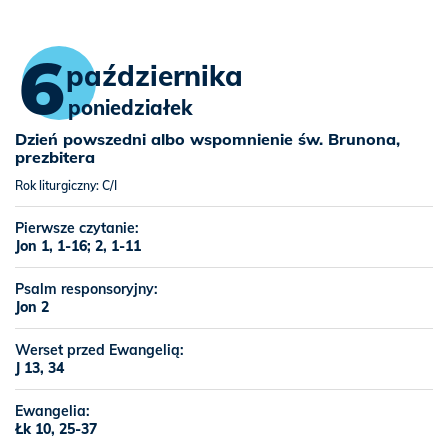
6
października
poniedziałek
Dzień powszedni albo wspomnienie św. Brunona,
prezbitera
Rok liturgiczny: C/I
Pierwsze czytanie:
Jon 1, 1-16; 2, 1-11
Psalm responsoryjny:
Jon 2
Werset przed Ewangelią:
J 13, 34
Ewangelia:
Łk 10, 25-37