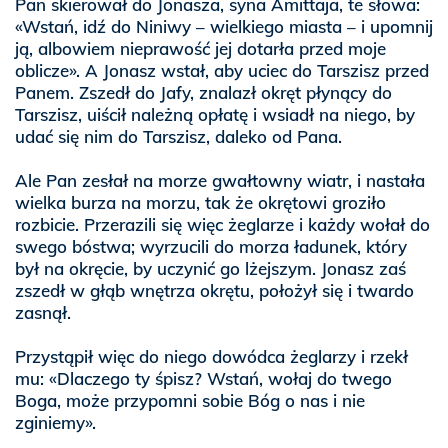
Pan skierował do Jonasza, syna Amittaja, te słowa:
«Wstań, idź do Niniwy – wielkiego miasta – i upomnij
ją, albowiem nieprawość jej dotarła przed moje
oblicze». A Jonasz wstał, aby uciec do Tarszisz przed
Panem. Zszedł do Jafy, znalazł okręt płynący do
Tarszisz, uiścił należną opłatę i wsiadł na niego, by
udać się nim do Tarszisz, daleko od Pana.
Ale Pan zesłał na morze gwałtowny wiatr, i nastała
wielka burza na morzu, tak że okrętowi groziło
rozbicie. Przerazili się więc żeglarze i każdy wołał do
swego bóstwa; wyrzucili do morza ładunek, który
był na okręcie, by uczynić go lżejszym. Jonasz zaś
zszedł w głąb wnętrza okrętu, położył się i twardo
zasnął.
Przystąpił więc do niego dowódca żeglarzy i rzekł
mu: «Dlaczego ty śpisz? Wstań, wołaj do twego
Boga, może przypomni sobie Bóg o nas i nie
zginiemy».