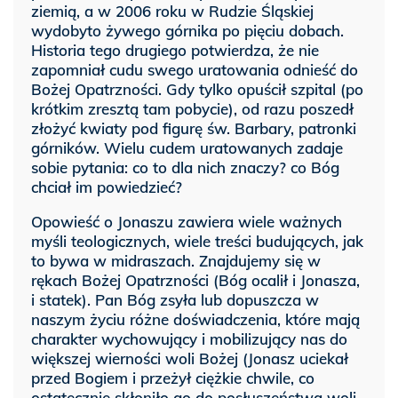
ziemią, a w 2006 roku w Rudzie Śląskiej
wydobyto żywego górnika po pięciu dobach.
Historia tego drugiego potwierdza, że nie
zapomniał cudu swego uratowania odnieść do
Bożej Opatrzności. Gdy tylko opuścił szpital (po
krótkim zresztą tam pobycie), od razu poszedł
złożyć kwiaty pod figurę św. Barbary, patronki
górników. Wielu cudem uratowanych zadaje
sobie pytania: co to dla nich znaczy? co Bóg
chciał im powiedzieć?
Opowieść o Jonaszu zawiera wiele ważnych
myśli teologicznych, wiele treści budujących, jak
to bywa w midraszach. Znajdujemy się w
rękach Bożej Opatrzności (Bóg ocalił i Jonasza,
i statek). Pan Bóg zsyła lub dopuszcza w
naszym życiu różne doświadczenia, które mają
charakter wychowujący i mobilizujący nas do
większej wierności woli Bożej (Jonasz uciekał
przed Bogiem i przeżył ciężkie chwile, co
ostatecznie skłoniło go do posłuszeństwa woli