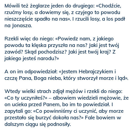
Mówili też żeglarze jeden do drugiego: «Chodźcie,
rzućmy losy, a dowiemy się, z czyjego to powodu
nieszczęście spadło na nas». I rzucili losy, a los padł
na Jonasza.
Rzekli więc do niego: «Powiedz nam, z jakiego
powodu ta klęska przyszła na nas? Jaki jest twój
zawód? Skąd pochodzisz? Jaki jest twój kraj? Z
jakiego jesteś narodu?»
A on im odpowiedział: «Jestem Hebrajczykiem i
czczę Pana, Boga nieba, który stworzył morze i ląd».
Wtedy wielki strach zdjął mężów i rzekli do niego:
«Co ty uczyniłeś?» – albowiem wiedzieli mężowie, że
on ucieka przed Panem, bo im to powiedział. I
zapytali go: «Co powinniśmy ci uczynić, aby morze
przestało się burzyć dokoła nas?» Fale bowiem w
dalszym ciągu się podnosiły.