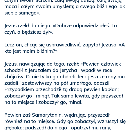
mocą i całym swoim umysłem; a swego bliźniego jak
siebie samego».
Jezus rzekł do niego: «Dobrze odpowiedziałeś. To
czyń, a będziesz żył».
Lecz on, chcąc się usprawiedliwić, zapytał Jezusa: «A
kto jest moim bliźnim?»
Jezus, nawiązując do tego, rzekł: «Pewien człowiek
schodził z Jeruzalem do Jerycha i wpadł w ręce
zbójców. Ci nie tylko go obdarli, lecz jeszcze rany mu
zadali i zostawiwszy na pół umarłego, odeszli.
Przypadkiem przechodził tą drogą pewien kapłan;
zobaczył go i minął. Tak samo lewita, gdy przyszedł
na to miejsce i zobaczył go, minął.
Pewien zaś Samarytanin, wędrując, przyszedł
również na to miejsce. Gdy go zobaczył, wzruszył się
głęboko: podszedł do niego i opatrzył mu rany,