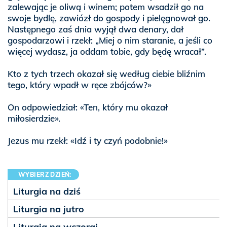
zalewając je oliwą i winem; potem wsadził go na
swoje bydlę, zawiózł do gospody i pielęgnował go.
Następnego zaś dnia wyjął dwa denary, dał
gospodarzowi i rzekł: „Miej o nim staranie, a jeśli co
więcej wydasz, ja oddam tobie, gdy będę wracał”.
Kto z tych trzech okazał się według ciebie bliźnim
tego, który wpadł w ręce zbójców?»
On odpowiedział: «Ten, który mu okazał
miłosierdzie».
Jezus mu rzekł: «Idź i ty czyń podobnie!»
WYBIERZ DZIEŃ:
Liturgia na dziś
Liturgia na jutro
Liturgia na wczoraj