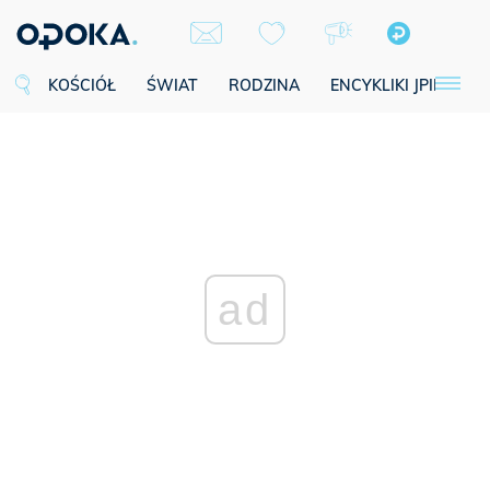
KOŚCIÓŁ
ŚWIAT
RODZINA
ENCYKLIKI JPII
SE
ad