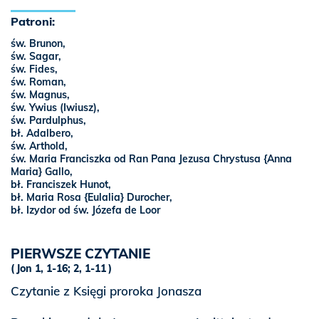
Patroni:
św. Brunon,
św. Sagar,
św. Fides,
św. Roman,
św. Magnus,
św. Ywius (Iwiusz),
św. Pardulphus,
bł. Adalbero,
św. Arthold,
św. Maria Franciszka od Ran Pana Jezusa Chrystusa {Anna
Maria} Gallo,
bł. Franciszek Hunot,
bł. Maria Rosa {Eulalia} Durocher,
bł. Izydor od św. Józefa de Loor
PIERWSZE CZYTANIE
Jon 1, 1-16; 2, 1-11
Czytanie z Księgi proroka Jonasza