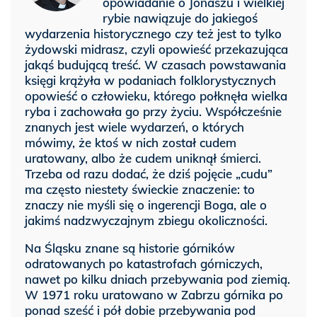
opowiadanie o Jonaszu i wielkiej
rybie nawiązuje do jakiegoś
wydarzenia historycznego czy też jest to tylko
żydowski midrasz, czyli opowieść przekazująca
jakąś budującą treść. W czasach powstawania
księgi krążyła w podaniach folklorystycznych
opowieść o człowieku, którego połknęła wielka
ryba i zachowała go przy życiu. Współcześnie
znanych jest wiele wydarzeń, o których
mówimy, że ktoś w nich został cudem
uratowany, albo że cudem uniknął śmierci.
Trzeba od razu dodać, że dziś pojęcie „cudu”
ma często niestety świeckie znaczenie: to
znaczy nie myśli się o ingerencji Boga, ale o
jakimś nadzwyczajnym zbiegu okoliczności.
Na Śląsku znane są historie górników
odratowanych po katastrofach górniczych,
nawet po kilku dniach przebywania pod ziemią.
W 1971 roku uratowano w Zabrzu górnika po
ponad sześć i pół dobie przebywania pod