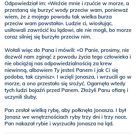
Odpowiedział im: «Weźcie mnie i rzućcie w morze, a
przestaną się burzyć wody przeciw wam, ponieważ
wiem, że z mojego powodu tak wielka burza
przeciw wam powstała». Ludzie ci, wiosłując,
usiłowali zawrócić ku lądowi, ale nie mogli, bo morze
coraz silniej się burzyło przeciw nim.
Wołali więc do Pana i mówili: «O Panie, prosimy, nie
dozwól nam zginąć z powodu życia tego człowieka i
nie obciążaj nas odpowiedzialnością za krew
niewinną, albowiem Ty jesteś Panem i jak Ci się
podoba, tak czynisz». I wzięli Jonasza, i wrzucili go w
morze, a ono przestało się srożyć. Ogarnęła wtedy
tych ludzi bojaźń przed Panem. Złożyli Panu ofiarę i
uczynili śluby.
Pan zesłał wielką rybę, aby połknęła Jonasza. I był
Jonasz we wnętrznościach ryby trzy dni i trzy noce.
Pan nakazał rybie i wyrzuciła Jonasza na ląd.