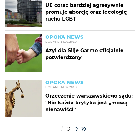
UE coraz bardziej agresywnie
promuje aborcję oraz ideologię
ruchu LGBT
OPOKA NEWS
DODANE
14.02.2019
Azyl dla Silje Garmo oficjalnie
potwierdzony
OPOKA NEWS
DODANE
14.02.2019
Orzeczenie warszawskiego sądu:
"Nie każda krytyka jest „mową
nienawiści”
/
1
10