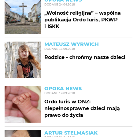
DODANE
24.04.2018
„Wolność religijna” – wspólna
publikacja Ordo Iuris, PKWP
i ISKK
MATEUSZ WYRWICH
DODANE
11.05.2018
Rodzice - chrońmy nasze dzieci
OPOKA NEWS
DODANE
14.09.2018
Ordo Iuris w ONZ:
niepełnosprawne dzieci mają
prawo do życia
ARTUR STELMASIAK