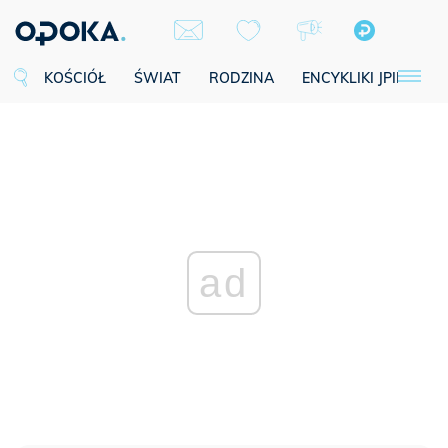
KOŚCIÓŁ
ŚWIAT
RODZINA
ENCYKLIKI JPII
SE
ad