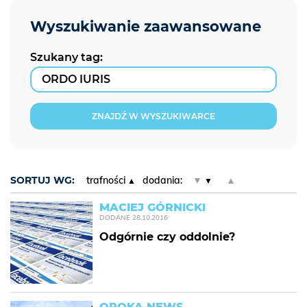
Szukany tag:
ZNAJDŹ W WYSZUKIWARCE
SORTUJ WG:
trafności
dodania:
▼
▲
MACIEJ GÓRNICKI
DODANE
28.10.2016
Odgórnie czy oddolnie?
OPOKA NEWS