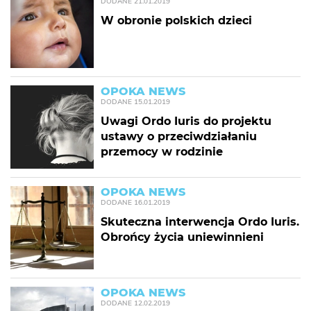
DODANE
21.01.2019
W obronie polskich dzieci
OPOKA NEWS
DODANE
15.01.2019
Uwagi Ordo Iuris do projektu
ustawy o przeciwdziałaniu
przemocy w rodzinie
OPOKA NEWS
DODANE
16.01.2019
Skuteczna interwencja Ordo Iuris.
Obrońcy życia uniewinnieni
OPOKA NEWS
DODANE
12.02.2019