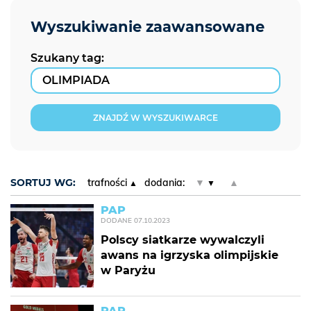
Szukany tag:
ZNAJDŹ W WYSZUKIWARCE
SORTUJ WG:
trafności
dodania:
▼
▲
PAP
DODANE
07.10.2023
Polscy siatkarze wywalczyli
awans na igrzyska olimpijskie
w Paryżu
PAP