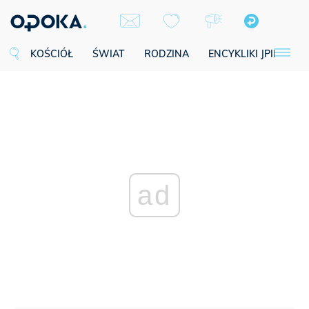
KOŚCIÓŁ
ŚWIAT
RODZINA
ENCYKLIKI JPII
SE
ad