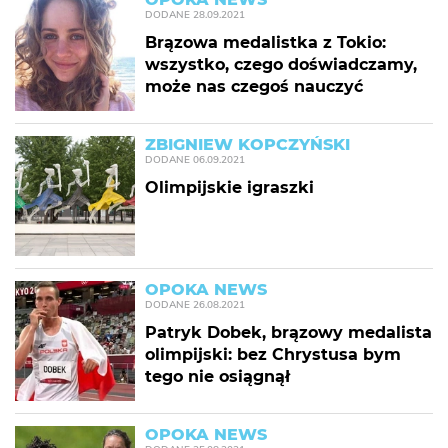
DODANE
28.09.2021
Brązowa medalistka z Tokio:
wszystko, czego doświadczamy,
może nas czegoś nauczyć
ZBIGNIEW KOPCZYŃSKI
DODANE
06.09.2021
Olimpijskie igraszki
OPOKA NEWS
DODANE
26.08.2021
Patryk Dobek, brązowy medalista
olimpijski: bez Chrystusa bym
tego nie osiągnął
OPOKA NEWS