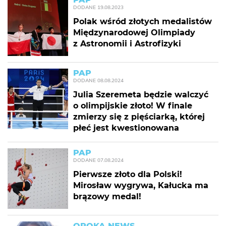
DODANE
19.08.2023
Polak wśród złotych medalistów
Międzynarodowej Olimpiady
z Astronomii i Astrofizyki
PAP
DODANE
08.08.2024
Julia Szeremeta będzie walczyć
o olimpijskie złoto! W finale
zmierzy się z pięściarką, której
płeć jest kwestionowana
PAP
DODANE
07.08.2024
Pierwsze złoto dla Polski!
Mirosław wygrywa, Kałucka ma
brązowy medal!
OPOKA NEWS