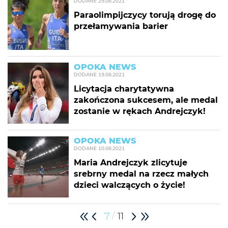
DODANE
25.08.2021
Paraolimpijczycy torują drogę do
przełamywania barier
OPOKA NEWS
DODANE
19.08.2021
Licytacja charytatywna
zakończona sukcesem, ale medal
zostanie w rękach Andrejczyk!
OPOKA NEWS
DODANE
10.08.2021
Maria Andrejczyk zlicytuje
srebrny medal na rzecz małych
dzieci walczących o życie!
/
7
11