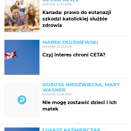
DODANE
23.11.2016
Kanada: prawo do eutanazji
szkodzi katolickiej służbie
zdrowia
MAREK DŁUŻNIEWSKI
DODANE
20.10.2016
Czyj interes chroni CETA?
DOROTA NIEDŹWIECKA, MARY
WAGNER
DODANE
19.08.2016
Nie mogę zostawić dzieci i ich
matek
ŁUKASZ KAŹMIERCZAK