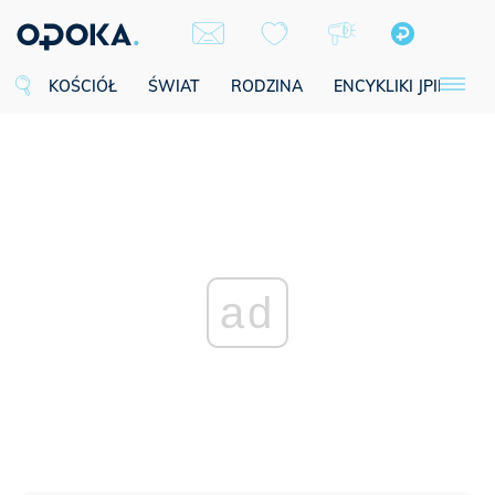
KOŚCIÓŁ
ŚWIAT
RODZINA
ENCYKLIKI JPII
SE
ad