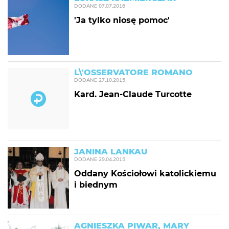
DODANE
07.07.2016
'Ja tylko niosę pomoc'
L\'OSSERVATORE ROMANO
DODANE
27.10.2015
Kard. Jean-Claude Turcotte
JANINA LANKAU
DODANE
29.04.2015
Oddany Kościołowi katolickiemu
i biednym
AGNIESZKA PIWAR, MARY