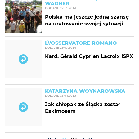
WAGNER
DODANE
27.11.2014
Polska ma jeszcze jedną szansę
na uratowanie swojej sytuacji
L\'OSSERVATORE ROMANO
DODANE
29.07.2014
Kard. Gérald Cyprien Lacroix ISPX
KATARZYNA WOYNAROWSKA
DODANE
15.04.2013
Jak chłopak ze Śląska został
Eskimosem