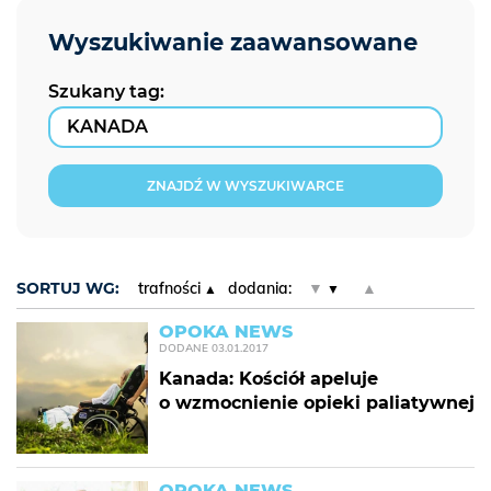
Szukany tag:
ZNAJDŹ W WYSZUKIWARCE
SORTUJ WG:
trafności
dodania:
▼
▲
OPOKA NEWS
DODANE
03.01.2017
Kanada: Kościół apeluje
o wzmocnienie opieki paliatywnej
OPOKA NEWS