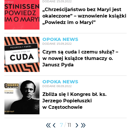
DODANE
15.09.2022
„Chrześcijaństwo bez Maryi jest
okaleczone” – wznowienie książki
„Powiedz im o Maryi”
OPOKA NEWS
DODANE
15.09.2022
Czym są cuda i czemu służą? –
w nowej książce tłumaczy o.
Janusz Pyda
OPOKA NEWS
DODANE
08.09.2022
Zbliża się I Kongres bł. ks.
Jerzego Popiełuszki
w Częstochowie
/
7
11