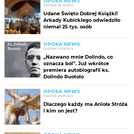
OPOKA NEWS
DODANE
06.10.2022
Udane Święto Dobrej Książki!
Arkady Kubickiego odwiedziło
niemal 25 tys. osób
OPOKA NEWS
DODANE
29.09.2022
„Nazwano mnie Dolindo, co
oznacza ból”. Już wkrótce
premiera autobiografii ks.
Dolindo Ruotolo
OPOKA NEWS
DODANE
29.09.2022
Dlaczego każdy ma Anioła Stróża
i kim on jest?