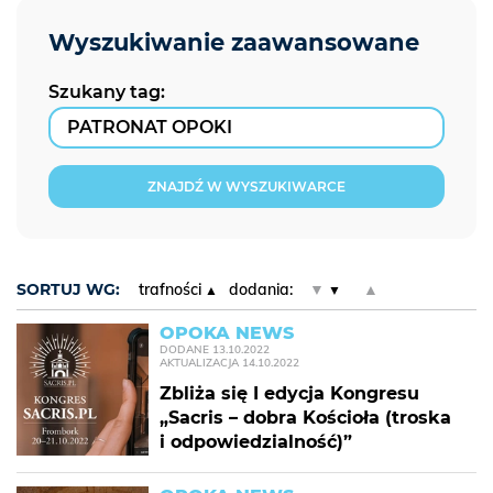
Szukany tag:
ZNAJDŹ W WYSZUKIWARCE
SORTUJ WG:
trafności
dodania:
▼
▲
OPOKA NEWS
DODANE
13.10.2022
AKTUALIZACJA
14.10.2022
Zbliża się I edycja Kongresu
„Sacris – dobra Kościoła (troska
i odpowiedzialność)”