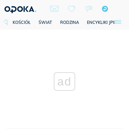
KOŚCIÓŁ
ŚWIAT
RODZINA
ENCYKLIKI JPII
SE
ad