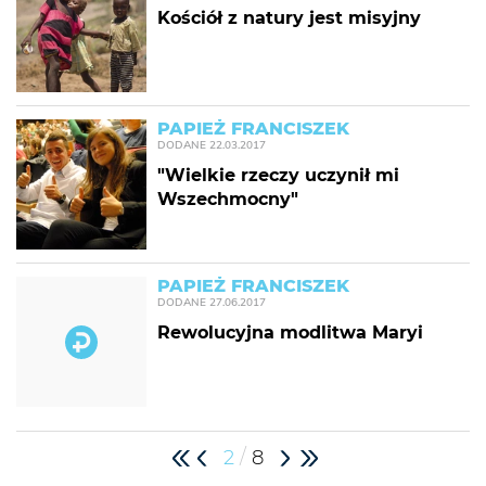
Kościół z natury jest misyjny
PAPIEŻ FRANCISZEK
DODANE
22.03.2017
"Wielkie rzeczy uczynił mi
Wszechmocny"
PAPIEŻ FRANCISZEK
DODANE
27.06.2017
Rewolucyjna modlitwa Maryi
/
2
8