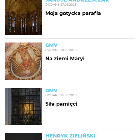
DODANE
27.09.2018
Moja gotycka parafia
GMV
DODANE
26.09.2018
Na ziemi Maryi
GMV
DODANE
25.09.2018
Siła pamięci
HENRYK ZIELIŃSKI