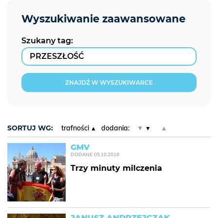
Szukany tag:
ZNAJDŹ W WYSZUKIWARCE
SORTUJ WG:
trafności
dodania:
▼
▲
GMV
DODANE
05.10.2018
Trzy minuty milczenia
JANUSZ ANDRZEJCZAK