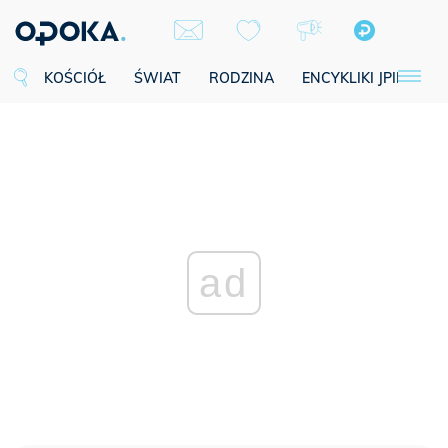
KOŚCIÓŁ
ŚWIAT
RODZINA
ENCYKLIKI JPII
SE
ad