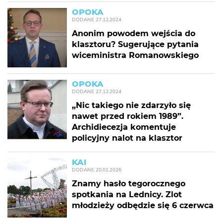
OPOKA
DODANE
27.12.2024
Anonim powodem wejścia do
klasztoru? Sugerujące pytania
wiceministra Romanowskiego
OPOKA
DODANE
27.12.2024
„Nic takiego nie zdarzyło się
nawet przed rokiem 1989”.
Archidiecezja komentuje
policyjny nalot na klasztor
KAI
DODANE
20.01.2026
Znamy hasło tegorocznego
spotkania na Lednicy. Zlot
młodzieży odbędzie się 6 czerwca