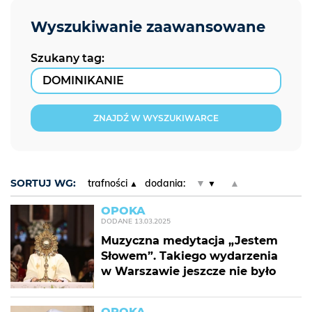
Szukany tag:
ZNAJDŹ W WYSZUKIWARCE
SORTUJ WG:
trafności
dodania:
▼
▲
OPOKA
DODANE
13.03.2025
Muzyczna medytacja „Jestem
Słowem”. Takiego wydarzenia
w Warszawie jeszcze nie było
OPOKA