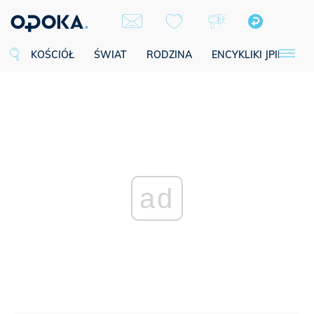
KOŚCIÓŁ
ŚWIAT
RODZINA
ENCYKLIKI JPII
SE
ad