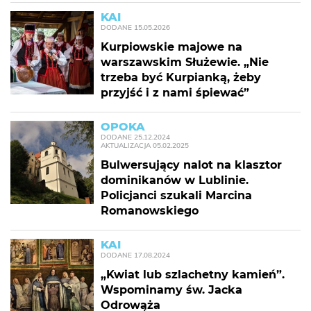
KAI
DODANE
15.05.2026
Kurpiowskie majowe na
warszawskim Służewie. „Nie
trzeba być Kurpianką, żeby
przyjść i z nami śpiewać”
OPOKA
DODANE
25.12.2024
AKTUALIZACJA
05.02.2025
Bulwersujący nalot na klasztor
dominikanów w Lublinie.
Policjanci szukali Marcina
Romanowskiego
KAI
DODANE
17.08.2024
„Kwiat lub szlachetny kamień”.
Wspominamy św. Jacka
Odrowąża