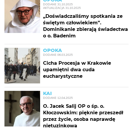
DODANE
31.10.2025
AKTUALIZACJA
31.10.2025
„Doświadczaliśmy spotkania ze
świętym człowiekiem”.
Dominikanie zbierają świadectwa
o o. Badenim
OPOKA
DODANE
06.03.2025
Cicha Procesja w Krakowie
upamiętni dwa cuda
eucharystyczne
KAI
DODANE
12.04.2025
O. Jacek Salij OP o śp. o.
Kłoczowskim: pięknie przeszedł
przez życie, osoba naprawdę
nietuzinkowa