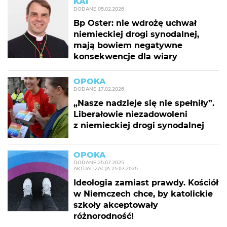
KAI
DODANE
05.02.2026
Bp Oster: nie wdrożę uchwał
niemieckiej drogi synodalnej,
mają bowiem negatywne
konsekwencje dla wiary
OPOKA
DODANE
17.02.2026
„Nasze nadzieje się nie spełniły”.
Liberałowie niezadowoleni
z niemieckiej drogi synodalnej
OPOKA
DODANE
25.07.2025
AKTUALIZACJA
25.07.2025
Ideologia zamiast prawdy. Kościół
w Niemczech chce, by katolickie
szkoły akceptowały
różnorodność!