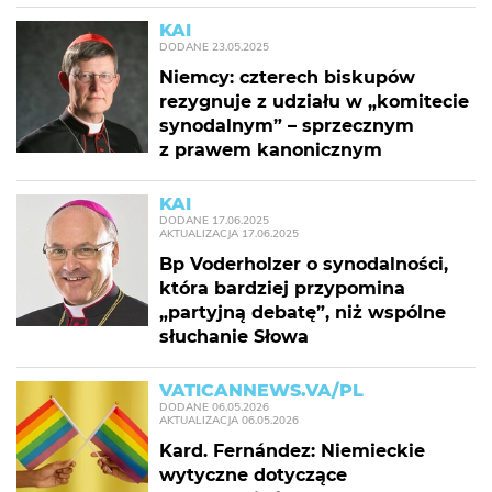
KAI
DODANE
23.05.2025
Niemcy: czterech biskupów
rezygnuje z udziału w „komitecie
synodalnym” – sprzecznym
z prawem kanonicznym
KAI
DODANE
17.06.2025
AKTUALIZACJA
17.06.2025
Bp Voderholzer o synodalności,
która bardziej przypomina
„partyjną debatę”, niż wspólne
słuchanie Słowa
VATICANNEWS.VA/PL
DODANE
06.05.2026
AKTUALIZACJA
06.05.2026
Kard. Fernández: Niemieckie
wytyczne dotyczące