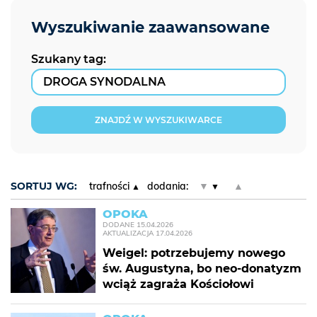
Szukany tag:
ZNAJDŹ W WYSZUKIWARCE
SORTUJ WG:
trafności
dodania:
▼
▲
OPOKA
DODANE
15.04.2026
AKTUALIZACJA
17.04.2026
Weigel: potrzebujemy nowego
św. Augustyna, bo neo-donatyzm
wciąż zagraża Kościołowi