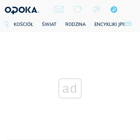
KOŚCIÓŁ
ŚWIAT
RODZINA
ENCYKLIKI JPII
SE
ad