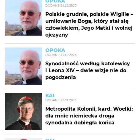
OPOKA
DODANE
24.12.2025
Polskie grudnie, polskie Wigilie –
umiłowanie Boga, który stał się
człowiekiem, Jego Matki i wolnej
ojczyzny
OPOKA
DODANE
31.10.2025
Synodalność według katolewicy
i Leona XIV – dwie wizje nie do
pogodzenia
KAI
DODANE
27.01.2026
Metropolita Kolonii, kard. Woelki:
dla mnie niemiecka droga
synodalna dobiegła końca