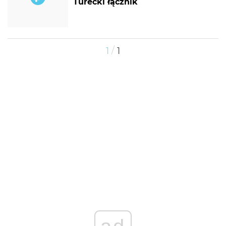
Turecki łącznik
/
1
1