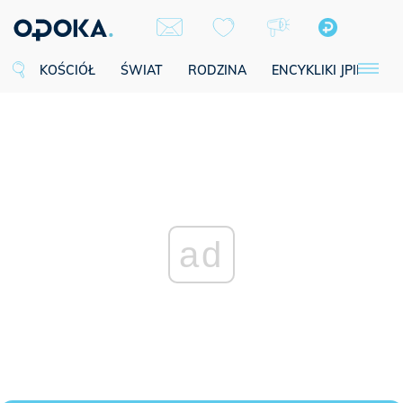
KOŚCIÓŁ
ŚWIAT
RODZINA
ENCYKLIKI JPII
SE
ad