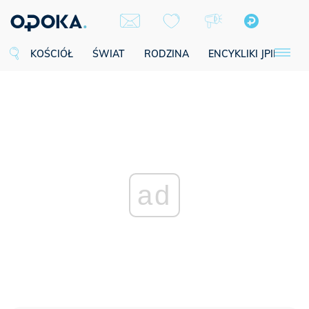
KOŚCIÓŁ
ŚWIAT
RODZINA
ENCYKLIKI JPII
SE
ad