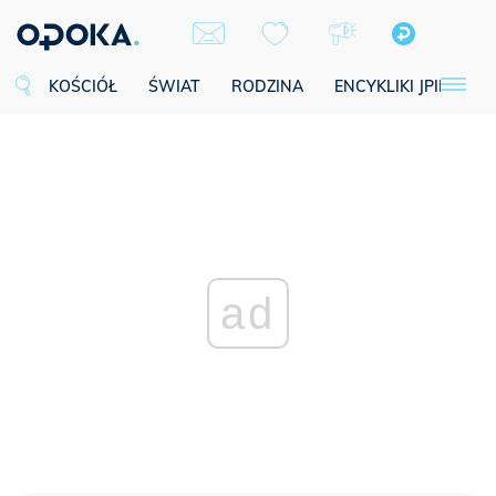
KOŚCIÓŁ
ŚWIAT
RODZINA
ENCYKLIKI JPII
SE
ad