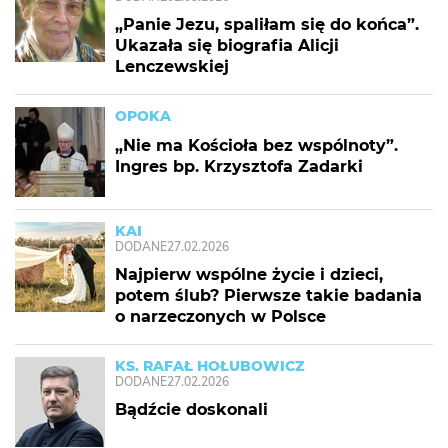
„Panie Jezu, spaliłam się do końca”.
Ukazała się biografia Alicji
Lenczewskiej
OPOKA
„Nie ma Kościoła bez wspólnoty”.
Ingres bp. Krzysztofa Zadarki
KAI
DODANE
27.02.2026
Najpierw wspólne życie i dzieci,
potem ślub? Pierwsze takie badania
o narzeczonych w Polsce
KS. RAFAŁ HOŁUBOWICZ
DODANE
27.02.2026
Bądźcie doskonali