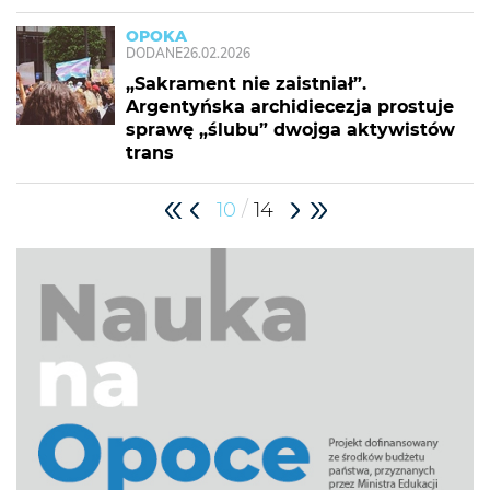
OPOKA
DODANE
26.02.2026
„Sakrament nie zaistniał”.
Argentyńska archidiecezja prostuje
sprawę „ślubu” dwojga aktywistów
trans
/
10
14