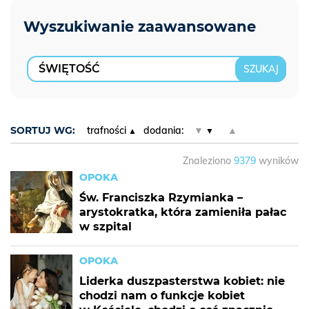
SORTUJ WG:
trafności
dodania:
▼
▲
Znaleziono
9379
wyników
OPOKA
Św. Franciszka Rzymianka –
arystokratka, która zamieniła pałac
w szpital
OPOKA
Liderka duszpasterstwa kobiet: nie
chodzi nam o funkcje kobiet