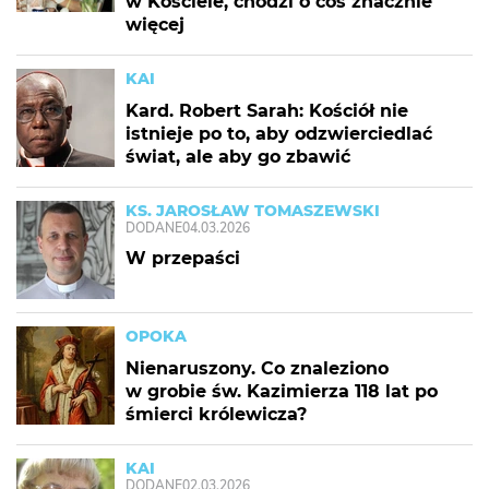
w Kościele, chodzi o coś znacznie
więcej
KAI
Kard. Robert Sarah: Kościół nie
istnieje po to, aby odzwierciedlać
świat, ale aby go zbawić
KS. JAROSŁAW TOMASZEWSKI
DODANE
04.03.2026
W przepaści
OPOKA
Nienaruszony. Co znaleziono
w grobie św. Kazimierza 118 lat po
śmierci królewicza?
KAI
DODANE
02.03.2026