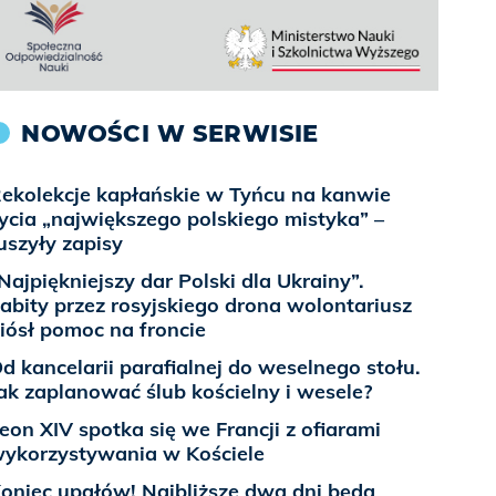
NOWOŚCI W SERWISIE
ekolekcje kapłańskie w Tyńcu na kanwie
ycia „największego polskiego mistyka” –
uszyły zapisy
Najpiękniejszy dar Polski dla Ukrainy”.
abity przez rosyjskiego drona wolontariusz
iósł pomoc na froncie
d kancelarii parafialnej do weselnego stołu.
ak zaplanować ślub kościelny i wesele?
eon XIV spotka się we Francji z ofiarami
ykorzystywania w Kościele
oniec upałów! Najbliższe dwa dni będą