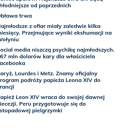
hłodniejsze od poprzednich
bława trwa
ajmłodsze z ofiar miały zaledwie kilka
iesięcy. Przejmujące wyniki ekshumacji na
ołyniu
ocial media niszczą psychikę najmłodszych.
67 mln dolarów kary dla właściciela
acebooka
aryż, Lourdes i Metz. Znamy oficjalny
rogram podróży papieża Leona XIV do
rancji
apież Leon XIV wraca do swojej dawnej
iecezji. Peru przygotowuje się do
istopadowej pielgrzymki