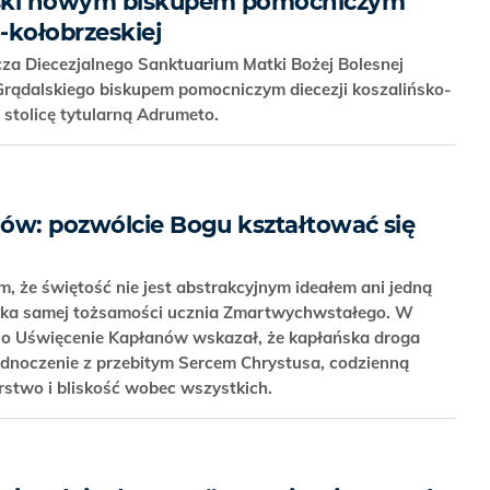
lski nowym biskupem pomocniczym
o-kołobrzeskiej
za Diecezjalnego Sanktuarium Matki Bożej Bolesnej
rądalskiego biskupem pomocniczym diecezji koszalińsko-
u stolicę tytularną Adrumeto.
ów: pozwólcie Bogu kształtować się
, że świętość nie jest abstrakcyjnym ideałem ani jedną
otyka samej tożsamości ucznia Zmartwychwstałego. W
w o Uświęcenie Kapłanów wskazał, że kapłańska droga
ednoczenie z przebitym Sercem Chrystusa, codzienną
erstwo i bliskość wobec wszystkich.