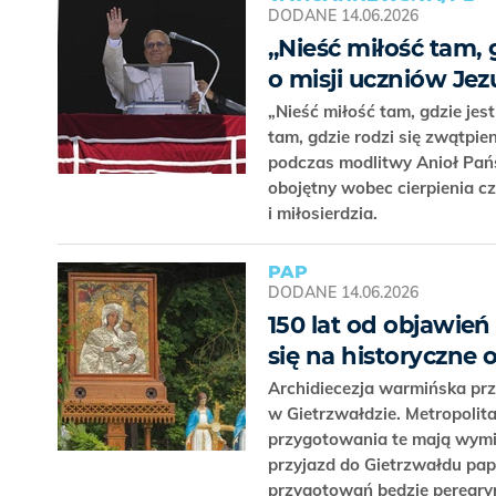
DODANE
14.06.2026
„Nieść miłość tam, 
o misji uczniów Jez
„Nieść miłość tam, gdzie jest
tam, gdzie rodzi się zwątpie
podczas modlitwy Anioł Pańsk
obojętny wobec cierpienia cz
i miłosierdzia.
PAP
DODANE
14.06.2026
150 lat od objawień
się na historyczne
Archidiecezja warmińska prz
w Gietrzwałdzie. Metropolita
przygotowania te mają wymia
przyjazd do Gietrzwałdu pa
przygotowań będzie peregryn