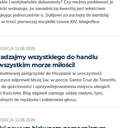
eskie i watykańskie dokumenty? Czy można poddawać je
cki wskazuje, że zasadniczą kwestią jest właściwa
ękując jednocześnie o. Salijowi za zachętę do bardziej
w treść pierwszej encykliki Leona XIV, Magnifica
IZACJA
12.06.2026
wadzajmy wszystkiego do handlu
wszystkim morze miłości!
iodniowej pielgrzymki do Hiszpanii w uroczystość
zusa odprawił Mszę św. w porcie Santa Cruz de Tenerife.
 do gościnności i uprzywilejowanemu miejscu ubogich
i Kościoła: Bóg objawił samego siebie małym, tym,
olnych do myślenia i zabierania głosu.
IZACJA
12.06.2026