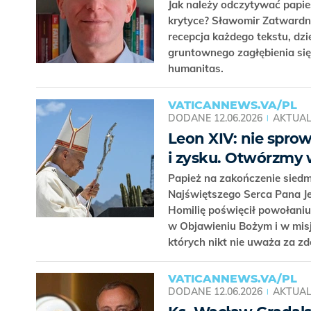
Jak należy odczytywać papi
krytyce? Sławomir Zatwardni
recepcja każdego tekstu, dzi
gruntownego zagłębienia się 
humanitas.
VATICANNEWS.VA/PL
DODANE
12.06.2026
AKTUAL
Leon XIV: nie spro
i zysku. Otwórzmy 
Papież na zakończenie siedm
Najświętszego Serca Pana Je
Homilię poświęcił powołaniu
w Objawieniu Bożym i w misj
których nikt nie uważa za zd
VATICANNEWS.VA/PL
DODANE
12.06.2026
AKTUAL