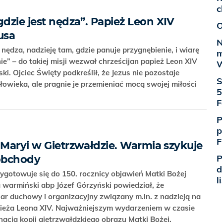
c
gdzie jest nędza”. Papież Leon XIV
O
usa
N
 nędza, nadzieję tam, gdzie panuje przygnębienie, i wiarę
m
nie” – do takiej misji wezwał chrześcijan papież Leon XIV
W
i. Ojciec Święty podkreślił, że Jezus nie pozostaje
S
łowieka, ale pragnie je przemieniać mocą swojej miłości
5
F
P
p
F
 Maryi w Gietrzwałdzie. Warmia szykuje
P
 obchody
d
ygotowuje się do 150. rocznicy objawień Matki Bożej
l
 warmiński abp Józef Górzyński powiedział, że
r duchowy i organizacyjny związany m.in. z nadzieją na
pieża Leona XIV. Najważniejszym wydarzeniem w czasie
acja kopii gietrzwałdzkiego obrazu Matki Bożej.