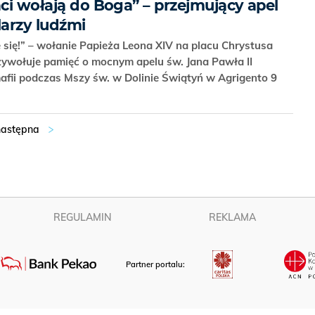
aci wołają do Boga” – przejmujący apel
arzy ludźmi
 się!” – wołanie Papieża Leona XIV na placu Chrystusa
zywołuje pamięć o mocnym apelu św. Jana Pawła II
fii podczas Mszy św. w Dolinie Świątyń w Agrigento 9
REGULAMIN
REKLAMA
Partner portalu: