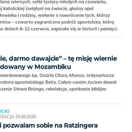
liona wiernych, setki tysięcy młodych na czuwaniu,
 katolickiej świątyni na świecie, głośny apel
owieka i rodziny, wołanie o nawrócenie tych, którzy
antów – czwarta zagraniczna podróż apostolska, którą
w dniach 6-12 czerwca, zapisała się w historii i pamięci.
e, darmo dawajcie” – tę misję wiernie
ordowany w Mozambiku
ordowanego bp. Osória Citorę Afonso, ordynariusza
stratora apostolskiego Beiry. Całym swoim życiem dawał
zenie Słowa Bożego, rekolekcje, spotkania biblijne
CKI
IZACJA
25.06.2026
i i pozwalam sobie na Ratzingera