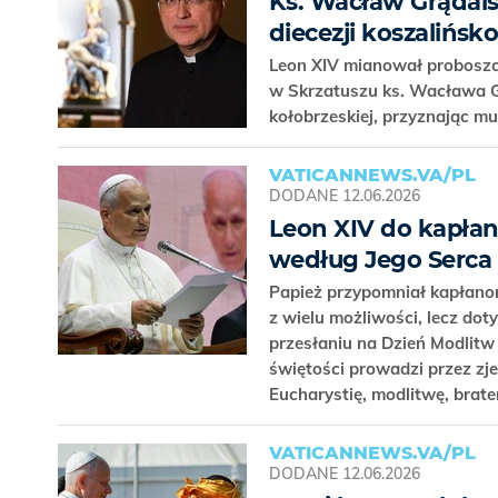
Ks. Wacław Grąda
diecezji koszalińsk
Leon XIV mianował proboszc
w Skrzatuszu ks. Wacława G
kołobrzeskiej, przyznając m
VATICANNEWS.VA/PL
DODANE
12.06.2026
Leon XIV do kapłan
według Jego Serca
Papież przypomniał kapłanom
z wielu możliwości, lecz d
przesłaniu na Dzień Modlit
świętości prowadzi przez zj
Eucharystię, modlitwę, brat
VATICANNEWS.VA/PL
DODANE
12.06.2026