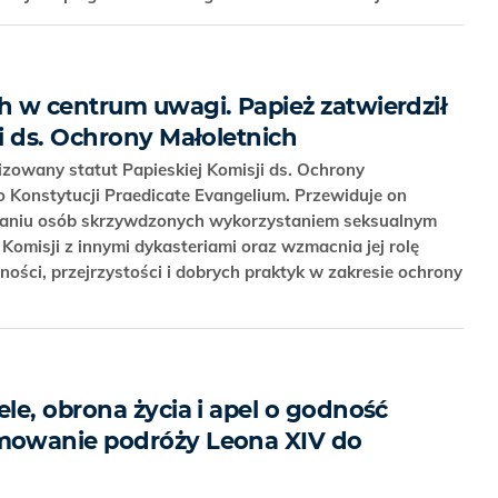
 w centrum uwagi. Papież zatwierdził
i ds. Ochrony Małoletnich
izowany statut Papieskiej Komisji ds. Ochrony
 Konstytucji Praedicate Evangelium. Przewiduje on
haniu osób skrzywdzonych wykorzystaniem seksualnym
ę Komisji z innymi dykasteriami oraz wzmacnia jej rolę
ści, przejrzystości i dobrych praktyk w zakresie ochrony
le, obrona życia i apel o godność
owanie podróży Leona XIV do