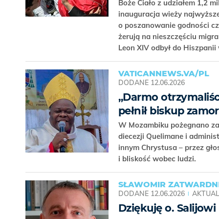
Boże Ciało z udziałem 1,2 mi
inauguracja wieży najwyższej
o poszanowanie godności czł
żerują na nieszczęściu migr
Leon XIV odbył do Hiszpanii 
VATICANNEWS.VA/PL
DODANE
12.06.2026
„Darmo otrzymaliści
pełnił biskup zam
W Mozambiku pożegnano zam
diecezji Quelimane i admini
innym Chrystusa – przez głos
i bliskość wobec ludzi.
SŁAWOMIR ZATWARDNI
DODANE
12.06.2026
AKTUAL
Dziękuję o. Salijow