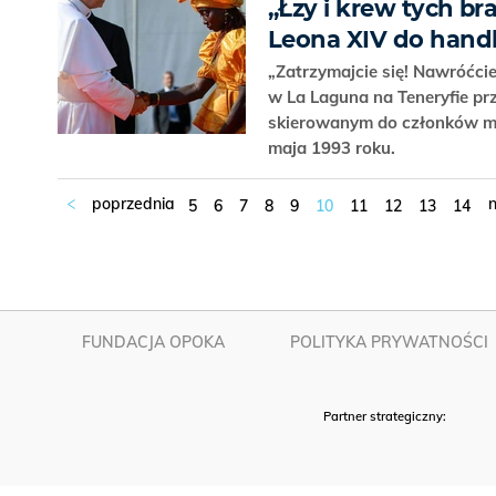
„Łzy i krew tych br
Leona XIV do handl
„Zatrzymajcie się! Nawróćcie
w La Laguna na Teneryfie pr
skierowanym do członków ma
maja 1993 roku.
5
6
7
8
9
10
11
12
13
14
FUNDACJA OPOKA
POLITYKA PRYWATNOŚCI
Partner strategiczny: