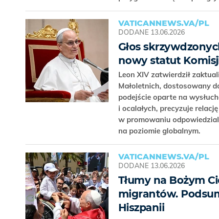
VATICANNEWS.VA/PL
DODANE
13.06.2026
Głos skrzywdzonych
nowy statut Komisj
Leon XIV zatwierdził zaktual
Małoletnich, dostosowany do
podejście oparte na wysłuc
i ocalałych, precyzuje relacj
w promowaniu odpowiedzialno
na poziomie globalnym.
VATICANNEWS.VA/PL
DODANE
13.06.2026
Tłumy na Bożym Cie
migrantów. Podsum
Hiszpanii