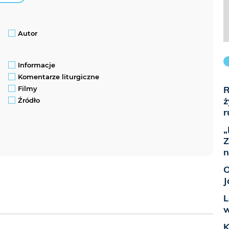
Autor
Informacje
Komentarze liturgiczne
R
Filmy
ż
Źródło
r
„
Z
n
O
J
L
w
K