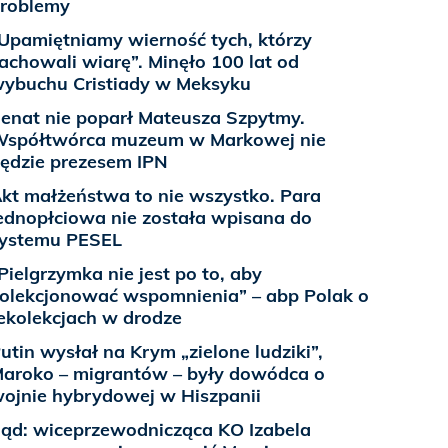
roblemy
Upamiętniamy wierność tych, którzy
achowali wiarę”. Minęło 100 lat od
ybuchu Cristiady w Meksyku
enat nie poparł Mateusza Szpytmy.
spółtwórca muzeum w Markowej nie
ędzie prezesem IPN
kt małżeństwa to nie wszystko. Para
ednopłciowa nie została wpisana do
ystemu PESEL
Pielgrzymka nie jest po to, aby
olekcjonować wspomnienia” – abp Polak o
ekolekcjach w drodze
utin wysłał na Krym „zielone ludziki”,
aroko – migrantów – były dowódca o
ojnie hybrydowej w Hiszpanii
ąd: wiceprzewodnicząca KO Izabela