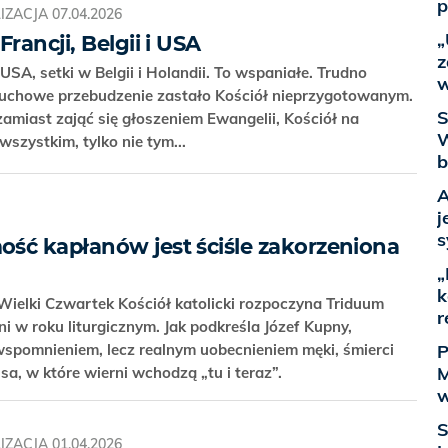
p
IZACJA
07.04.2026
„
rancji, Belgii i USA
z
USA, setki w Belgii i Holandii. To wspaniałe. Trudno
w
 duchowe przebudzenie zastało Kościół nieprzygotowanym.
S
amiast zająć się głoszeniem Ewangelii, Kościół na
W
wszystkim, tylko nie tym...
b
A
j
s
ść kapłanów jest ściśle zakorzeniona
„
k
ielki Czwartek Kościół katolicki rozpoczyna Triduum
r
i w roku liturgicznym. Jak podkreśla Józef Kupny,
P
 wspomnieniem, lecz realnym uobecnieniem męki, śmierci
M
a, w które wierni wchodzą „tu i teraz”.
w
S
IZACJA
01.04.2026