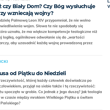
L
eż czy Biały Dom? Czy Bóg wysłuchuje
W
rzy wzniecają wojny?
dzielę Palmową Leon XIV przypomniał, że nie wolno
iedliwienia wojen. Słowa te nie spodobały się
tóra uznała, że ma większe kompetencje teologiczne niż
jej logiką, ogólnikowe odwołanie się do „wartości
tarczy, aby uzasadnić każdą wojnę prowadzoną przez
CKI
usa od Piątku do Niedzieli
o rzeczywistość, której każdy człowiek doświadcza po
 człowiekiem, przyjął na siebie także i tę rzeczywistość:
yżu spoczęło w grobie. Co jednak z Jego duszą? Jak teologia
ię w czasie między mrokiem Wielkiego Piątku a świtem
 Pańskiego?