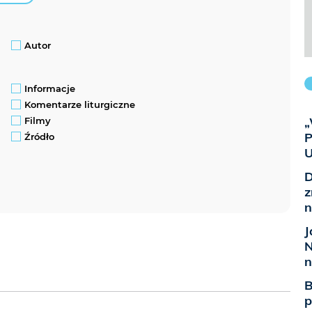
Autor
Informacje
Komentarze liturgiczne
„
Filmy
P
Źródło
U
D
z
n
J
N
n
B
p