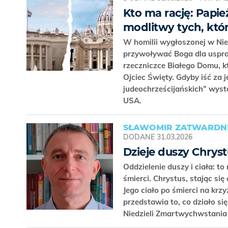
Kto ma rację: Papi
modlitwy tych, któ
W homilii wygłoszonej w Nie
przywoływać Boga dla uspraw
rzeczniczce Białego Domu, k
Ojciec Święty. Gdyby iść za 
judeochrześcijańskich” wys
USA.
SŁAWOMIR ZATWARDNI
DODANE
31.03.2026
Dzieje duszy Chryst
Oddzielenie duszy i ciała: t
śmierci. Chrystus, stając się
Jego ciało po śmierci na krz
przedstawia to, co działo s
Niedzieli Zmartwychwstania