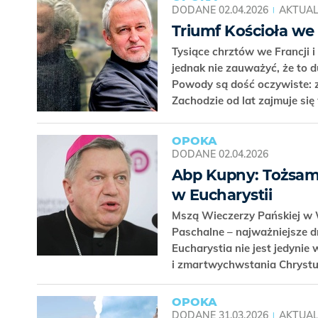
DODANE
02.04.2026
AKTUAL
Triumf Kościoła we F
Tysiące chrztów we Francji i 
jednak nie zauważyć, że to
Powody są dość oczywiste: z
Zachodzie od lat zajmuje się 
OPOKA
DODANE
02.04.2026
Abp Kupny: Tożsamo
w Eucharystii
Mszą Wieczerzy Pańskiej w W
Paschalne – najważniejsze dn
Eucharystia nie jest jedynie
i zmartwychwstania Chrystus
OPOKA
DODANE
31.03.2026
AKTUAL