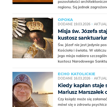
pozostałości architektoniczn
regionu. Są jednak zagrożone
OPOKA
DODANE
19.03.2026
AKTUAL
Misja św. Józefa st
kustosz sanktuariu
Św. Józef nie jest jedynie p
Kościoła i świata. W obliczu
jego misja nabiera szczególn
kustosz Narodowego Sanktua
ECHO KATOLICKIE
DODANE
16.03.2026
AKTUAL
Kiedy kapłan staje s
Mariusz Marszałek o
Czy ksiądz może się załamać
mówi się o zdrowiu psychic