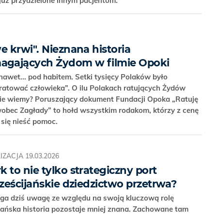
 już przydzielone innym pacjentom.
e krwi". Nieznana historia
gających Żydom w filmie Opoki
nawet... pod habitem. Setki tysięcy Polaków było
ratować człowieka”. O ilu Polakach ratujących Żydów
nie wiemy? Poruszający dokument Fundacji Opoka „Ratuję
wobec Zagłady” to hołd wszystkim rodakom, którzy z cenę
 się nieść pomoc.
IZACJA
19.03.2026
 to nie tylko strategiczny port
rześcijańskie dziedzictwo przetrwa?
ąga dziś uwagę ze względu na swoją kluczową rolę
ijańska historia pozostaje mniej znana. Zachowane tam