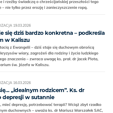
e i rzeźby świadczą o chrześcijańskiej przeszłości tego
 – nie tylko przez erozję i zanieczyszczenie ropą.
IZACJA
19.03.2026
aje się dziś bardzo konkretna – podkreśla
m w Kaliszu
ostacią z Ewangelii – dziś staje się duchowym obrońcą
 kryzysów wiary, zagrożeń dla rodziny i życia ludzkiego
ego znaczenia – zwraca uwagę ks. prał. dr Jacek Plota,
rium św. Józefa w Kaliszu.
IZACJA
16.03.2026
ię... „idealnym rodzicem”. Ks. dr
 depresji w sutannie
, mieć depresję, potrzebować terapii? Wciąż zbyt rzadko
znym duchownych – uważa ks. dr Mariusz Marszałek SAC,