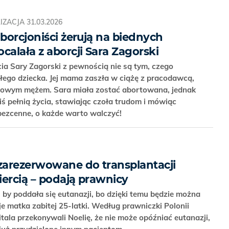
IZACJA
31.03.2026
aborcjoniści żerują na biednych
calała z aborcji Sara Zagorski
cia Sary Zagorski z pewnością nie są tym, czego
łego dziecka. Jej mama zaszła w ciążę z pracodawcą,
cowym mężem. Sara miała zostać abortowana, jednak
ziś pełnią życia, stawiając czoła trudom i mówiąc
 bezcenne, o każde warto walczyć!
 zarezerwowane do transplantacji
miercią – podają prawnicy
, by poddała się eutanazji, bo dzięki temu będzie można
je matka zabitej 25-latki. Według prawniczki Polonii
tala przekonywali Noelię, że nie może opóźniać eutanazji,