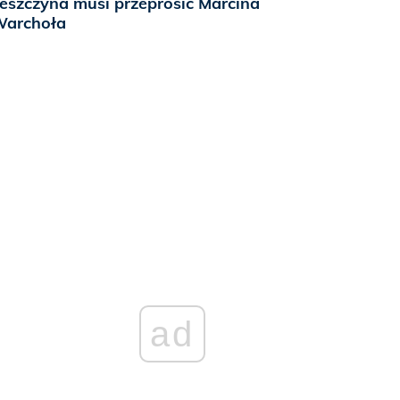
eszczyna musi przeprosić Marcina
archoła
ad