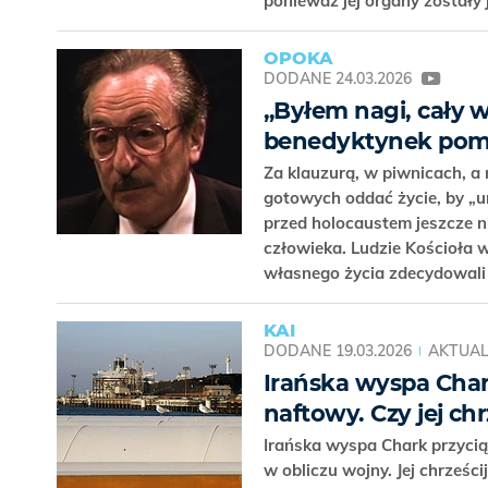
ponieważ jej organy zostały
OPOKA
DODANE
24.03.2026
„Byłem nagi, cały w
benedyktynek poma
Za klauzurą, w piwnicach, a 
gotowych oddać życie, by „u
przed holocaustem jeszcze 
człowieka. Ludzie Kościoła 
własnego życia zdecydowali
KAI
DODANE
19.03.2026
AKTUAL
Irańska wyspa Chark
naftowy. Czy jej ch
Irańska wyspa Chark przyci
w obliczu wojny. Jej chrześc