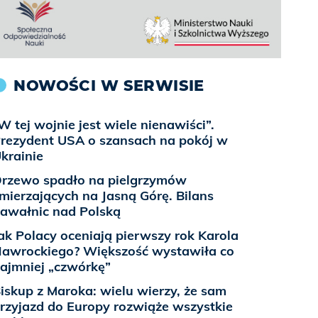
NOWOŚCI W SERWISIE
W tej wojnie jest wiele nienawiści”.
rezydent USA o szansach na pokój w
krainie
rzewo spadło na pielgrzymów
mierzających na Jasną Górę. Bilans
awałnic nad Polską
ak Polacy oceniają pierwszy rok Karola
awrockiego? Większość wystawiła co
ajmniej „czwórkę”
iskup z Maroka: wielu wierzy, że sam
rzyjazd do Europy rozwiąże wszystkie