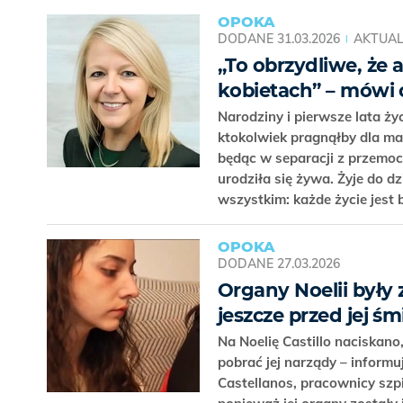
OPOKA
DODANE
31.03.2026
AKTUAL
„To obrzydliwe, że 
kobietach” – mówi o
Narodziny i pierwsze lata ży
ktokolwiek pragnąłby dla ma
będąc w separacji z przemo
urodziła się żywa. Żyje do d
wszystkim: każde życie jest
OPOKA
DODANE
27.03.2026
Organy Noelii były
jeszcze przed jej ś
Na Noelię Castillo naciskano
pobrać jej narządy – informu
Castellanos, pracownicy szpi