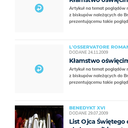
Artykuł na temat poglądów n
z biskupów należących do B
prezentującemu takie poglą
L'OSSERVATORE ROMAN
DODANE
24.11.2009
Kłamstwo oświęci
Artykuł na temat poglądów n
z biskupów należących do B
prezentującemu takie poglą
BENEDYKT XVI
DODANE
29.07.2009
List Ojca Świętego