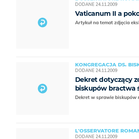
DODANE
24.11.2009
Vaticanum II a pok
Artykuł na temat zdjęcia ek
KONGREGACJA DS. BI
DODANE
24.11.2009
Dekret dotyczący z
biskupów bractwa ś
Dekret w sprawie biskupów 
L'OSSERVATORE ROMAN
DODANE
24.11.2009