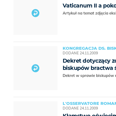
Vaticanum II a pok
Artykuł na temat zdjęcia ek
KONGREGACJA DS. BI
DODANE
24.11.2009
Dekret dotyczący z
biskupów bractwa ś
Dekret w sprawie biskupów 
L'OSSERVATORE ROMAN
DODANE
24.11.2009
Kłamstwo oświęci