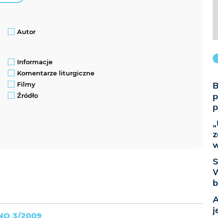
Autor
Informacje
Komentarze liturgiczne
B
Filmy
p
Źródło
p
„
z
w
S
W
b
A
j
O 3/2009