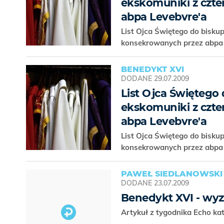
ekskomuniki z czt
abpa Levebvre'a
List Ojca Świętego do bisku
konsekrowanych przez abpa 
BENEDYKT XVI
DODANE
29.07.2009
List Ojca Świętego
ekskomuniki z czt
abpa Levebvre'a
List Ojca Świętego do bisku
konsekrowanych przez abpa 
PAWEŁ SIEDLANOWSKI
DODANE
23.07.2009
Benedykt XVI - wyz
Artykuł z tygodnika Echo kat