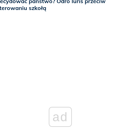
ecydować państwo? Odro Iuris przeciw
terowaniu szkołą
ad