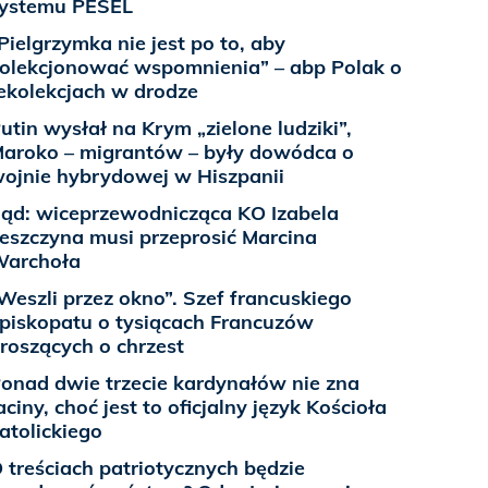
ystemu PESEL
Pielgrzymka nie jest po to, aby
olekcjonować wspomnienia” – abp Polak o
ekolekcjach w drodze
utin wysłał na Krym „zielone ludziki”,
aroko – migrantów – były dowódca o
ojnie hybrydowej w Hiszpanii
ąd: wiceprzewodnicząca KO Izabela
eszczyna musi przeprosić Marcina
archoła
Weszli przez okno”. Szef francuskiego
piskopatu o tysiącach Francuzów
roszących o chrzest
onad dwie trzecie kardynałów nie zna
aciny, choć jest to oficjalny język Kościoła
atolickiego
 treściach patriotycznych będzie