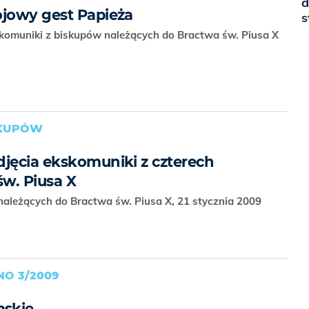
d
ojowy gest Papieża
s
skomuniki z biskupów należących do Bractwa św. Piusa X
SKUPÓW
djęcia ekskomuniki z czterech
w. Piusa X
należących do Bractwa św. Piusa X, 21 stycznia 2009
O 3/2009
mskie