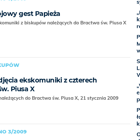
s
„
ojowy gest Papieża
k
skomuniki z biskupów należących do Bractwa św. Piusa X
r
P
M
w
S
SKUPÓW
L
W
djęcia ekskomuniki z czterech
„
w. Piusa X
e
należących do Bractwa św. Piusa X, 21 stycznia 2009
p
P
ł
k
O 3/2009
O