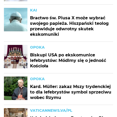
KAI
Bractwo św. Piusa X może wybrać
swojego papieża. Hiszpański teolog
przewiduje odwrotny skutek
ekskomuniki
OPOKA
Biskupi USA po ekskomunice
lefebrystów: Módlmy się o jedność
Kościoła
OPOKA
Kard. Müller: zakaz Mszy trydenckiej
to dla lefebrystów symbol sprzeciwu
wobec Rzymu
VATICANNEWS.VA/PL