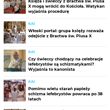
Księża i świeccy z Bractwa św. Piusa
X mogą wrócić do Kościoła. Watykan
wyjaśnia procedurę
KAI
Włoski portal: grupa księży rozważa
odejście z Bractwa św. Piusa X
KAI
Czy świeccy chodzący na celebracje
lefebrystów są schizmatykami?
Wyjaśnia to kanonista
KAI
Pomimo wielu starań papieży
schizma lefebrystów powraca po 38
latach