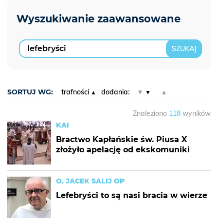
SORTUJ WG:
trafności
dodania:
▼
▲
Znaleziono
118
wyników
KAI
Bractwo Kapłańskie św. Piusa X
złożyło apelację od ekskomuniki
O. JACEK SALIJ OP
Lefebryści to są nasi bracia w wierze