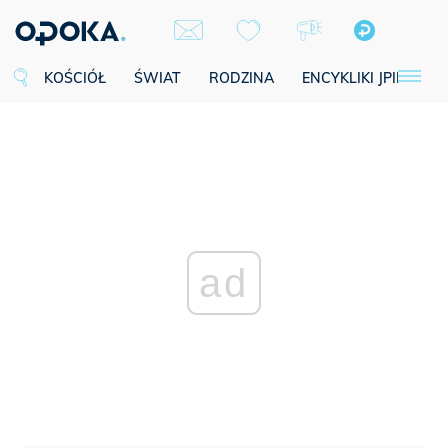
KOŚCIÓŁ
ŚWIAT
RODZINA
ENCYKLIKI JPII
SE
ad