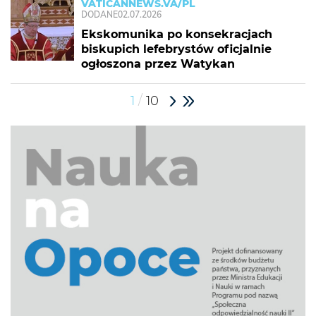
VATICANNEWS.VA/PL
DODANE
02.07.2026
Ekskomunika po konsekracjach
biskupich lefebrystów oficjalnie
ogłoszona przez Watykan
/
1
10