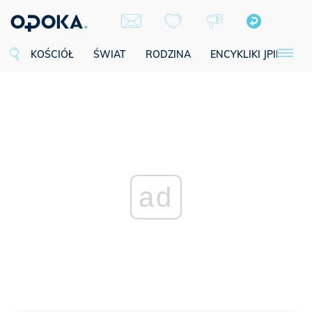
KOŚCIÓŁ
ŚWIAT
RODZINA
ENCYKLIKI JPII
SE
ad