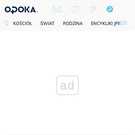
KOŚCIÓŁ
ŚWIAT
RODZINA
ENCYKLIKI JPII
SE
ad