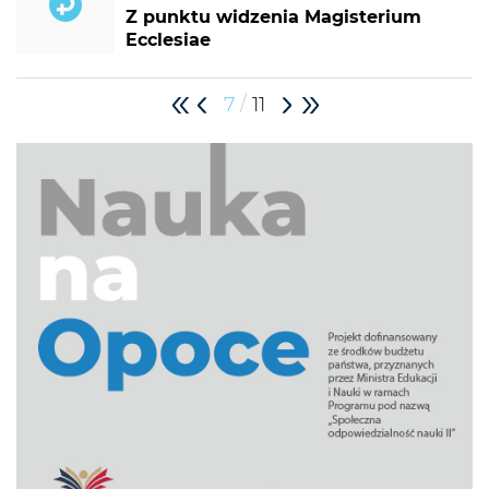
Z punktu widzenia Magisterium
Ecclesiae
/
7
11