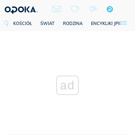
KOŚCIÓŁ
ŚWIAT
RODZINA
ENCYKLIKI JPII
SE
ad