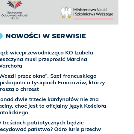
NOWOŚCI W SERWISIE
ąd: wiceprzewodnicząca KO Izabela
eszczyna musi przeprosić Marcina
archoła
Weszli przez okno”. Szef francuskiego
piskopatu o tysiącach Francuzów, którzy
roszą o chrzest
onad dwie trzecie kardynałów nie zna
aciny, choć jest to oficjalny język Kościoła
atolickiego
 treściach patriotycznych będzie
ecydować państwo? Odro Iuris przeciw