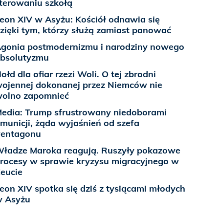
terowaniu szkołą
eon XIV w Asyżu: Kościół odnawia się
zięki tym, którzy służą zamiast panować
gonia postmodernizmu i narodziny nowego
bsolutyzmu
ołd dla ofiar rzezi Woli. O tej zbrodni
ojennej dokonanej przez Niemców nie
olno zapomnieć
edia: Trump sfrustrowany niedoborami
municji, żąda wyjaśnień od szefa
entagonu
ładze Maroka reagują. Ruszyły pokazowe
rocesy w sprawie kryzysu migracyjnego w
eucie
eon XIV spotka się dziś z tysiącami młodych
 Asyżu