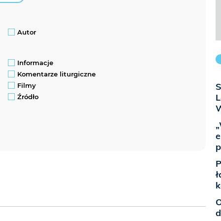
Autor
Informacje
Komentarze liturgiczne
S
Filmy
L
Źródło
W
„
e
p
P
ł
k
O
d