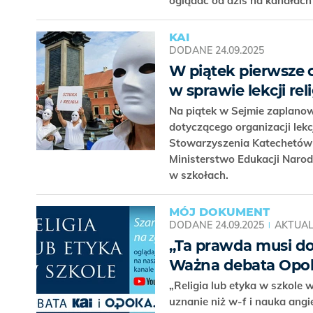
oglądać od dziś na kanałach 
KAI
DODANE
24.09.2025
W piątek pierwsze 
w sprawie lekcji rel
Na piątek w Sejmie zaplano
dotyczącego organizacji lekcj
Stowarzyszenia Katechetów 
Ministerstwo Edukacji Narod
w szkołach.
MÓJ DOKUMENT
DODANE
24.09.2025
AKTUAL
„Ta prawda musi do
Ważna debata Opoki
„Religia lub etyka w szkole
uznanie niż w-f i nauka ang