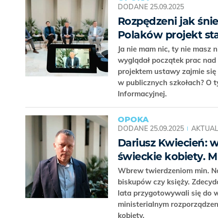
DODANE
25.09.2025
Rozpędzeni jak śnie
Polaków projekt st
Ja nie mam nic, ty nie masz 
wyglądał początek prac nad 
projektem ustawy zajmie się
w publicznych szkołach? O t
Informacyjnej.
OPOKA
DODANE
25.09.2025
AKTUAL
Dariusz Kwiecień: w
świeckie kobiety. 
Wbrew twierdzeniom min. Now
biskupów czy księży. Zdecyd
lata przygotowywali się do
ministerialnym rozporządzeni
kobiety.