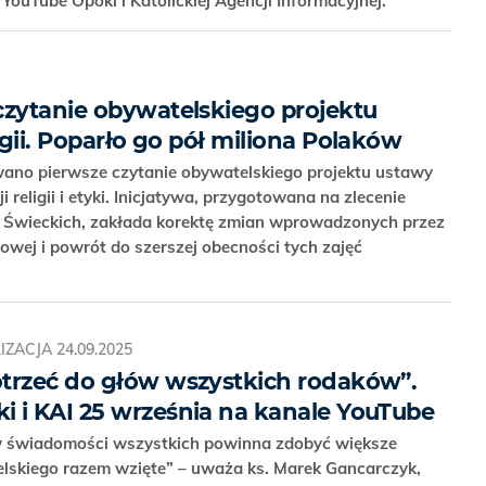
YouTube Opoki i Katolickiej Agencji Informacyjnej.
czytanie obywatelskiego projektu
igii. Poparło go pół miliona Polaków
wano pierwsze czytanie obywatelskiego projektu ustawy
i religii i etyki. Inicjatywa, przygotowana na zlecenie
Świeckich, zakłada korektę zmian wprowadzonych przez
owej i powrót do szerszej obecności tych zajęć
IZACJA
24.09.2025
trzeć do głów wszystkich rodaków”.
 i KAI 25 września na kanale YouTube
 w świadomości wszystkich powinna zdobyć większe
ielskiego razem wzięte” – uważa ks. Marek Gancarczyk,