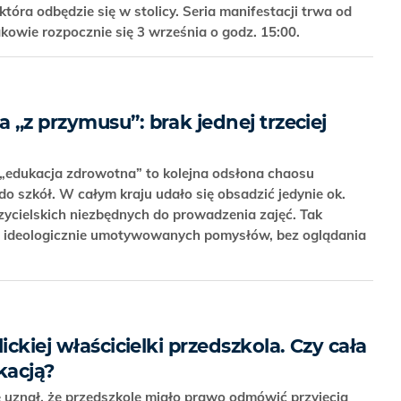
która odbędzie się w stolicy. Seria manifestacji trwa od
akowie rozpocznie się 3 września o godz. 15:00.
„z przymusu”: brak jednej trzeciej
 „edukacja zdrowotna” to kolejna odsłona chaosu
szkół. W całym kraju udało się obsadzić jedynie ok.
ycielskich niezbędnych do prowadzenia zajęć. Tak
 ideologicznie umotywowanych pomysłów, bez oglądania
ickiej właścicielki przedszkola. Czy cała
kacją?
znał, że przedszkole miało prawo odmówić przyjęcia