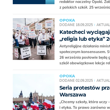
redaktor naczelny Opoki. Z
z polskich szkół. 25 wrześni
OPOKA
DODANE
18.09.2025
AKTUAL
Katecheci wyciągaj
„religia lub etyka”
Antyreligijne działania mini
społecznym konsensusem. S
26 września posłowie będą 
szkół obowiązkowe lekcje rel
OPOKA
DODANE
02.09.2025
AKTUAL
Seria protestów prz
Warszawa
„Chcemy szkoły, która uczy 
i etyka. To prawo zarówno wi