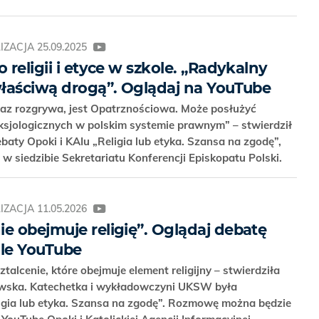
IZACJA
25.09.2025
 religii i etyce w szkole. „Radykalny
 właściwą drogą”. Oglądaj na YouTube
teraz rozgrywa, jest Opatrznościowa. Może posłużyć
jologicznych w polskim systemie prawnym” – stwierdził
aty Opoki i KAIu „Religia lub etyka. Szansa na zgodę”,
 w siedzibie Sekretariatu Konferencji Episkopatu Polski.
IZACJA
11.05.2026
e obejmuje religię”. Oglądaj debatę
ale YouTube
talcenie, które obejmuje element religijny – stwierdziła
ewska. Katechetka i wykładowczyni UKSW była
ligia lub etyka. Szansa na zgodę”. Rozmowę można będzie