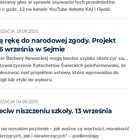
abieramy głos w sprawie usuwania tych przedmiotów
a o godz. 12 na kanale YouTube debata KAI i Opoki.
IZACJA
19.09.2025
ą rękę do narodowej zgody. Projekt
 26 września w Sejmie
ster Barbary Nowackiej mogą bardzo szybko skończyć się...
towarzyszenie Katechetów Świeckich poinformowało, że
głosować nad projektem ustawy, która wprowadza do
igii lub etyki do wyboru.
IZACJA
04.09.2025
eciw niszczeniu szkoły. 13 września
– na wysokim poziomie – jak ważne są wartości, moralność
erzących, jak i niewierzących” – podkreślają