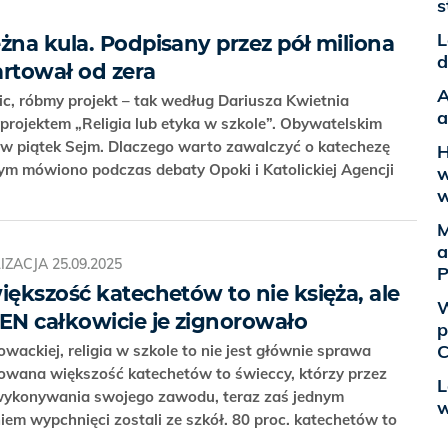
s
L
żna kula. Podpisany przez pół miliona
d
artował od zera
A
nic, róbmy projekt – tak według Dariusza Kwietnia
a
projektem „Religia lub etyka w szkole”. Obywatelskim
 w piątek Sejm. Dlaczego warto zawalczyć o katechezę
H
ym mówiono podczas debaty Opoki i Katolickiej Agencji
w
w
M
a
IZACJA
25.09.2025
P
iększość katechetów to nie księża, ale
W
MEN całkowicie je zignorowało
p
C
ackiej, religia w szkole to nie jest głównie sprawa
owana większość katechetów to świeccy, którzy przez
L
 wykonywania swojego zawodu, teraz zaś jednym
w
em wypchnięci zostali ze szkół. 80 proc. katechetów to