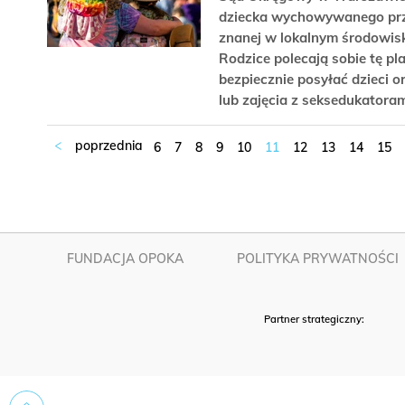
dziecka wychowywanego prze
znanej w lokalnym środowisku
Rodzice polecają sobie tę pl
bezpiecznie posyłać dzieci o
lub zajęcia z seksedukatora
6
7
8
9
10
11
12
13
14
15
FUNDACJA OPOKA
POLITYKA PRYWATNOŚCI
Partner strategiczny: