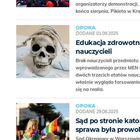
organizatorzy demonstracji, 
końca sierpnia. Pikieta w Kr
OPOKA
DODANE
01.09.2025
Edukacja zdrowotna 
nauczycieli
Brak nauczycieli przedmiotu
wprowadzanego przez MEN do 
dwóch trzecich etatów naucz
właśnie wygląda forsowanie
się na realia.
OPOKA
DODANE
29.08.2025
Sąd po stronie katol
sprawa była prowo
Sąd Okręgowy w Warszawie u