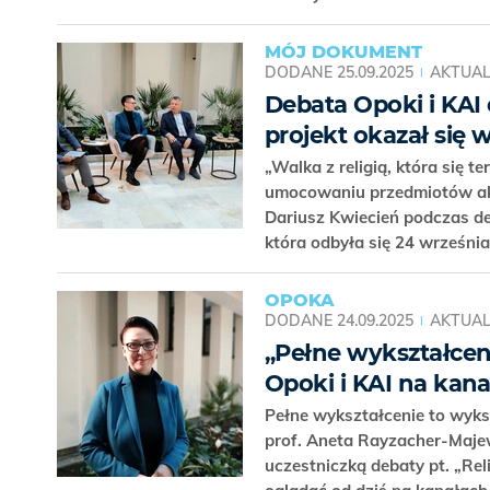
MÓJ DOKUMENT
DODANE
25.09.2025
AKTUAL
Debata Opoki i KAI o
projekt okazał się
„Walka z religią, która się 
umocowaniu przedmiotów aks
Dariusz Kwiecień podczas deb
która odbyła się 24 września
OPOKA
DODANE
24.09.2025
AKTUAL
„Pełne wykształceni
Opoki i KAI na kan
Pełne wykształcenie to wyksz
prof. Aneta Rayzacher-Maj
uczestniczką debaty pt. „Re