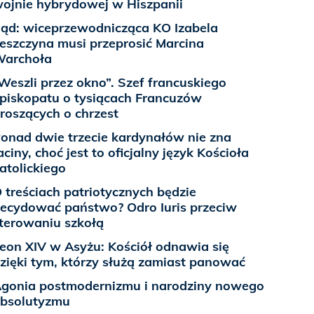
ojnie hybrydowej w Hiszpanii
ąd: wiceprzewodnicząca KO Izabela
eszczyna musi przeprosić Marcina
archoła
Weszli przez okno”. Szef francuskiego
piskopatu o tysiącach Francuzów
roszących o chrzest
onad dwie trzecie kardynałów nie zna
aciny, choć jest to oficjalny język Kościoła
atolickiego
 treściach patriotycznych będzie
ecydować państwo? Odro Iuris przeciw
terowaniu szkołą
eon XIV w Asyżu: Kościół odnawia się
zięki tym, którzy służą zamiast panować
gonia postmodernizmu i narodziny nowego
bsolutyzmu