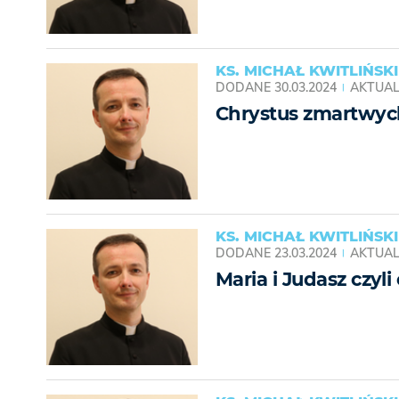
KS. MICHAŁ KWITLIŃSKI
DODANE
30.03.2024
AKTUAL
Chrystus zmartwychw
KS. MICHAŁ KWITLIŃSKI
DODANE
23.03.2024
AKTUAL
Maria i Judasz czyl