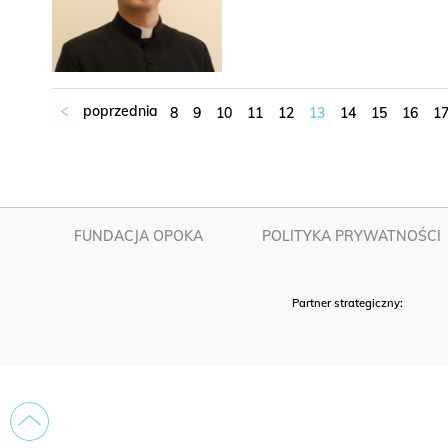
8
9
10
11
12
13
14
15
16
1
FUNDACJA OPOKA
POLITYKA PRYWATNOŚCI
Partner strategiczny: