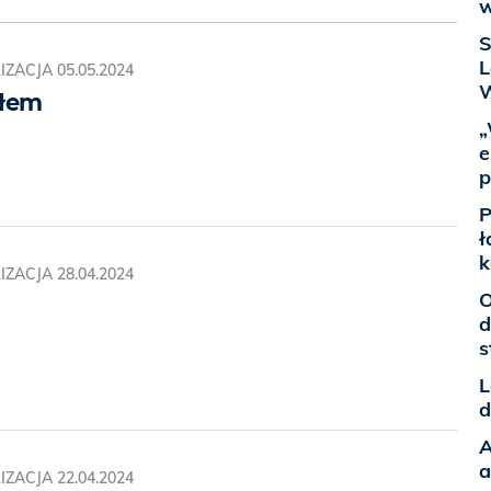
w
S
L
IZACJA
05.05.2024
W
ałem
„
e
p
P
ł
k
IZACJA
28.04.2024
O
d
s
L
d
A
a
IZACJA
22.04.2024