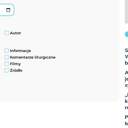
Autor
S
Informacje
W
Komentarze liturgiczne
b
Filmy
Źródło
A
j
s
„
k
r
P
M