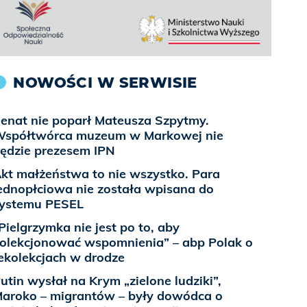
NOWOŚCI W SERWISIE
enat nie poparł Mateusza Szpytmy.
spółtwórca muzeum w Markowej nie
ędzie prezesem IPN
kt małżeństwa to nie wszystko. Para
ednopłciowa nie została wpisana do
ystemu PESEL
Pielgrzymka nie jest po to, aby
olekcjonować wspomnienia” – abp Polak o
ekolekcjach w drodze
utin wysłał na Krym „zielone ludziki”,
aroko – migrantów – były dowódca o