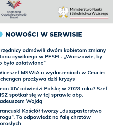
NOWOŚCI W SERWISIE
rzędnicy odmówili dwóm kobietom zmiany
tanu cywilnego w PESEL. „Warszawie, by
o było załatwione”
iceszef MSWiA o wydarzeniach w Ceucie:
chengen przeżywa dziś kryzys
eon XIV odwiedzi Polskę w 2028 roku? Szef
SZ spotkał się w tej sprawie abp.
adeuszem Wojdą
rancuski Kościół tworzy „duszpasterstwo
rogu”. To odpowiedź na falę chrztów
orosłych