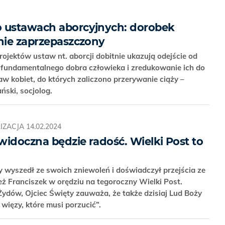
o ustawach aborcyjnych: dorobek
anie zaprzepaszczony
ojektów ustaw nt. aborcji dobitnie ukazują odejście od
o fundamentalnego dobra człowieka i zredukowanie ich do
w kobiet, do których zaliczono przerywanie ciąży –
ski, socjolog.
IZACJA
14.02.2024
widoczna będzie radość. Wielki Post to
 wyszedł ze swoich zniewoleń i doświadczył przejścia ze
ież Franciszek w orędziu na tegoroczny Wielki Post.
ydów, Ojciec Święty zauważa, że także dzisiaj Lud Boży
 więzy, które musi porzucić”.