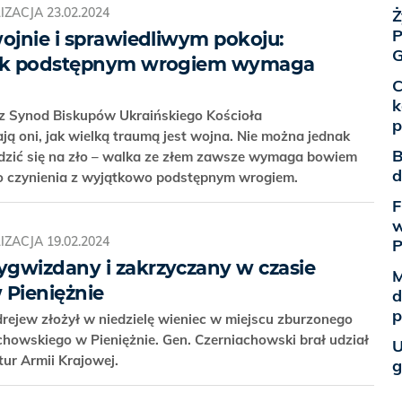
IZACJA
23.02.2024
Ż
P
wojnie i sprawiedliwym pokoju:
G
tak podstępnym wrogiem wymaga
C
k
 Synod Biskupów Ukraińskiego Kościoła
p
ją oni, jak wielką traumą jest wojna. Nie można jednak
B
godzić się na zło – walka ze złem zawsze wymaga bowiem
d
o czynienia z wyjątkowo podstępnym wrogiem.
F
w
IZACJA
19.02.2024
gwizdany i zakrzyczany w czasie
M
 Pieniężnie
d
p
rejew złożył w niedzielę wieniec w miejscu zburzonego
howskiego w Pieniężnie. Gen. Czerniachowski brał udział
U
ktur Armii Krajowej.
g