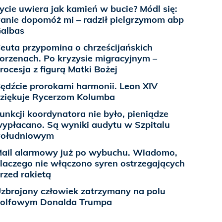
ycie uwiera jak kamień w bucie? Módl się:
anie dopomóż mi – radził pielgrzymom abp
albas
euta przypomina o chrześcijańskich
orzenach. Po kryzysie migracyjnym –
rocesja z figurą Matki Bożej
ędźcie prorokami harmonii. Leon XIV
ziękuje Rycerzom Kolumba
unkcji koordynatora nie było, pieniądze
ypłacano. Są wyniki audytu w Szpitalu
Południowym
ail alarmowy już po wybuchu. Wiadomo,
laczego nie włączono syren ostrzegających
rzed rakietą
zbrojony człowiek zatrzymany na polu
olfowym Donalda Trumpa