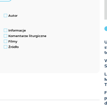
Autor
Informacje
Komentarze liturgiczne
U
Filmy
s
Źródło
t
W
S
L
M
T
F
p
d