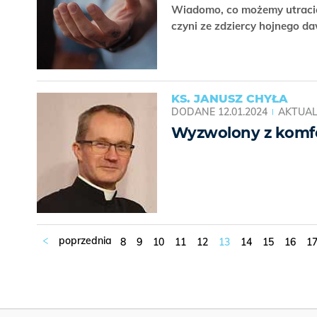
Wiadomo, co możemy utracić
czyni ze zdziercy hojnego da
KS. JANUSZ CHYŁA
DODANE
12.01.2024
AKTUAL
Wyzwolony z komf
8
9
10
11
12
13
14
15
16
1