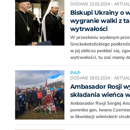
DODANE
22.02.2024
AKTUAL
Biskupi Ukrainy o 
wygranie walki z 
wytrwałości
W przesłaniu wydanym przez
Greckokatolickiego podkreśla
w jej obliczu poddać się, z
wytrwałości, tu zaś mamy d
PAP
DODANE
18.02.2024
AKTUAL
Ambasador Rosji wy
składania wieńca w
Ambasador Rosji Sergiej And
pomnika gen. Iwana Czerniac
w likwidacji wileńskich stru