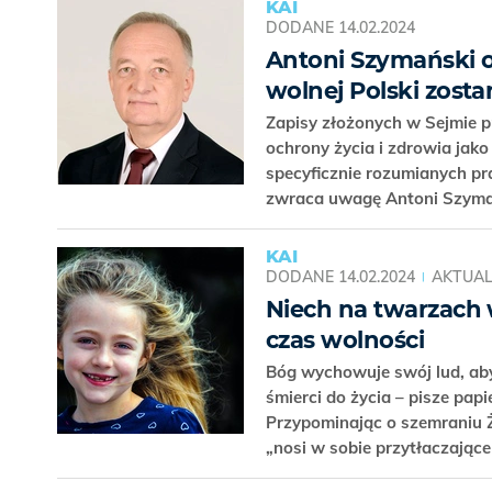
KAI
DODANE
14.02.2024
Antoni Szymański 
wolnej Polski zost
Zapisy złożonych w Sejmie pr
ochrony życia i zdrowia jak
specyficznie rozumianych pra
zwraca uwagę Antoni Szymań
KAI
DODANE
14.02.2024
AKTUAL
Niech na twarzach 
czas wolności
Bóg wychowuje swój lud, aby
śmierci do życia – pisze pap
Przypominając o szemraniu Ż
„nosi w sobie przytłaczające