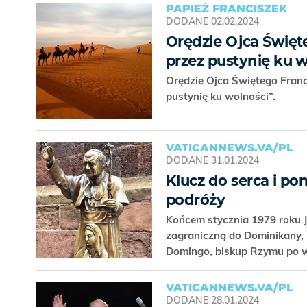
PAPIEŻ FRANCISZEK
DODANE
02.02.2024
Orędzie Ojca Święte
przez pustynię ku 
Orędzie Ojca Świętego Franc
pustynię ku wolności”.
VATICANNEWS.VA/PL
DODANE
31.01.2024
Klucz do serca i pom
podróży
Końcem stycznia 1979 roku J
zagraniczną do Dominikany, 
Domingo, biskup Rzymu po wy
VATICANNEWS.VA/PL
DODANE
28.01.2024