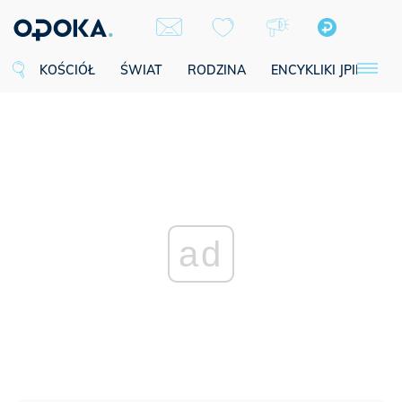
KOŚCIÓŁ
ŚWIAT
RODZINA
ENCYKLIKI JPII
SE
ad