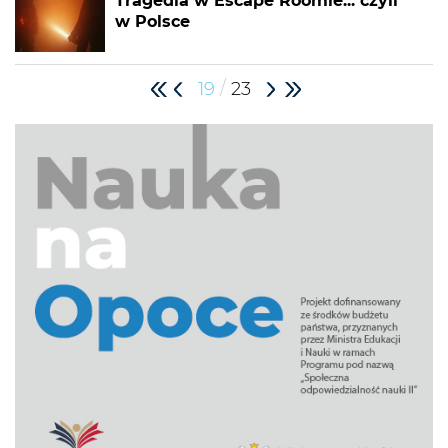
Tragedia w Escape Roomie... czyli
w Polsce
/
19
23