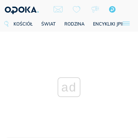
KOŚCIÓŁ
ŚWIAT
RODZINA
ENCYKLIKI JPII
SE
ad