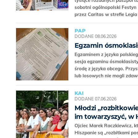
tysiące rozdanych paszportów
sobotni ogólnopolski Festyn
przez Caritas w strefie Leg
PAP
DODANE
08.06.2026
Egzamin ósmoklasis
Egzaminem z języka polskieg
sesja egzaminu ósmoklasisty
środę z języka obcego. Przy
lub losowych nie mogli zdaw
KAI
DODANE
07.06.2026
Młodzi „rozbitkowi
im towarzyszyć, w H
Ojciec Marek Raczkiewicz, kt
Hiszpanie są „rozbitkami po