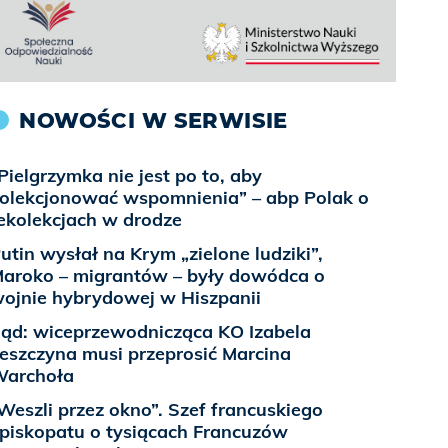
NOWOŚCI W SERWISIE
Pielgrzymka nie jest po to, aby
olekcjonować wspomnienia” – abp Polak o
ekolekcjach w drodze
utin wysłał na Krym „zielone ludziki”,
aroko – migrantów – były dowódca o
ojnie hybrydowej w Hiszpanii
ąd: wiceprzewodnicząca KO Izabela
eszczyna musi przeprosić Marcina
archoła
Weszli przez okno”. Szef francuskiego
piskopatu o tysiącach Francuzów