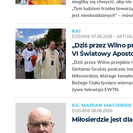
mogliby się chwycić, aby nie
„Tym ludziom trzeba towarzys
jest nieobsadzonych” – mów
KAI
DODANE
07.06.2026
AKTUAL
„Dziś przez Wilno p
VI Światowy Aposto
„Dziś przez Wilno przejdzie 
Gintaras Grušas podczas in
Miłosierdzia, którego temat
Bożego Ciała tysiące wierny
żywo telewizja EWTN.
KS. MARIAN MACHINEK
DODANE
06.06.2026
Miłosierdzie jest d