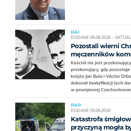
KAI
DODANE
06.06.2026
AKTUAL
Pozostali wierni Ch
męczenników kom
Kościół nie jest przekonujący
przekonujący, gdy pozostaje
księża Jan Bula i Václav Drb
dokonał beatyfikacji tych d
w powojennej Czechosłowac
PAP
DODANE
05.06.2026
Katastrofa śmigłow
przyczyną mogła być