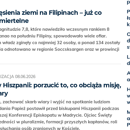
p
P
ęsienia ziemi na Filipinach – już co
ł
śmiertelne
k
magnitudzie 7,8, które nawiedziło wczesnym rankiem 8
O
nao na południu Filipiny, spowodowało wiele ofiar.
d
władz zginęły co najmniej 32 osoby, a ponad 134 zostały
s
ia odnotowano w regionie Soccsksargen oraz w prowincji
L
d
A
IZACJA
08.06.2026
a
Hiszpanii: porzucić to, co obciąża misję,
H
ary
w
w
ę, zachować skarb wiary i wyjść na spotkanie ludziom
dania Papież postawił przed biskupami Hiszpanii podczas
M
szej Konferencji Episkopatu w Madrycie. Ojciec Święty
a
edności w pluralizmie, formacji przyszłych kapłanów, roli
P
 słuchania osób zranionych w Kościele.