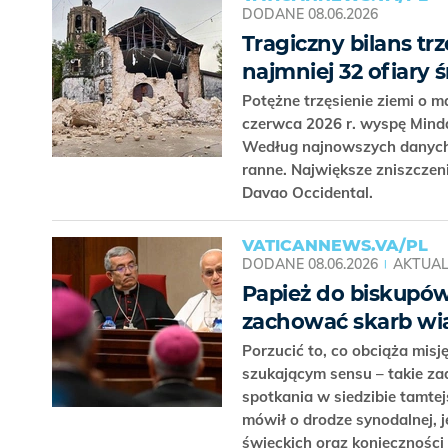
DODANE
08.06.2026
Tragiczny bilans trz
najmniej 32 ofiary 
Potężne trzęsienie ziemi o 
czerwca 2026 r. wyspę Minda
Według najnowszych danych 
ranne. Największe zniszczen
Davao Occidental.
VATICANNEWS.VA/PL
DODANE
08.06.2026
AKTUAL
Papież do biskupów 
zachować skarb wi
Porzucić to, co obciąża misj
szukającym sensu – takie za
spotkania w siedzibie tamtej
mówił o drodze synodalnej, j
świeckich oraz konieczności