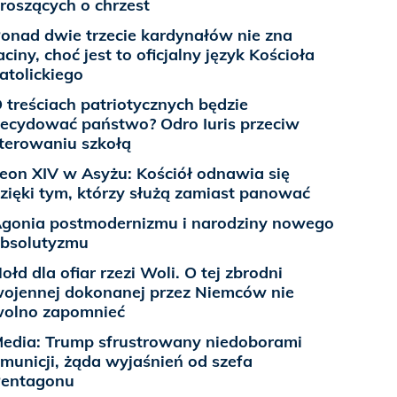
roszących o chrzest
onad dwie trzecie kardynałów nie zna
aciny, choć jest to oficjalny język Kościoła
atolickiego
 treściach patriotycznych będzie
ecydować państwo? Odro Iuris przeciw
terowaniu szkołą
eon XIV w Asyżu: Kościół odnawia się
zięki tym, którzy służą zamiast panować
gonia postmodernizmu i narodziny nowego
bsolutyzmu
ołd dla ofiar rzezi Woli. O tej zbrodni
ojennej dokonanej przez Niemców nie
olno zapomnieć
edia: Trump sfrustrowany niedoborami
municji, żąda wyjaśnień od szefa
entagonu