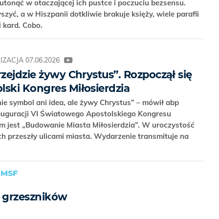
 utonąć w otaczającej ich pustce i poczuciu bezsensu.
zyć, a w Hiszpanii dotkliwie brakuje księży, wiele parafii
i kard. Cobo.
IZACJA
07.06.2026
rzejdzie żywy Chrystus”. Rozpoczął się
lski Kongres Miłosierdzia
nie symbol ani idea, ale żywy Chrystus” – mówił abp
auguracji VI Światowego Apostolskiego Kongresu
em jest „Budowanie Miasta Miłosierdzia”. W uroczystość
ch przeszły ulicami miasta. Wydarzenie transmituje na
 MSF
la grzeszników