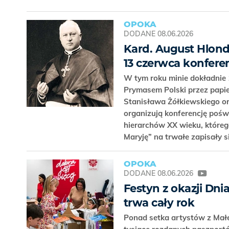
OPOKA
DODANE
08.06.2026
Kard. August Hlond 
13 czerwca konfere
W tym roku minie dokładnie
Prymasem Polski przez papież
Stanisława Żółkiewskiego o
organizują konferencję poświ
hierarchów XX wieku, któreg
Maryję” na trwałe zapisały si
OPOKA
DODANE
08.06.2026
Festyn z okazji Dn
trwa cały rok
Ponad setka artystów z Małej