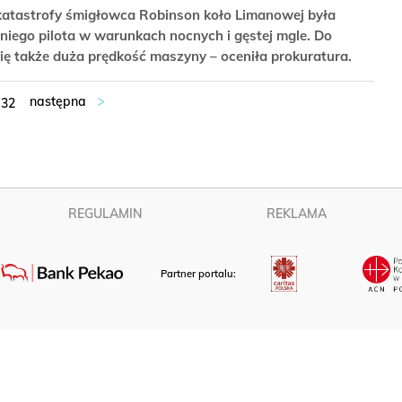
atastrofy śmigłowca Robinson koło Limanowej była
etniego pilota w warunkach nocnych i gęstej mgle. Do
ę także duża prędkość maszyny – oceniła prokuratura.
32
REGULAMIN
REKLAMA
Partner portalu: