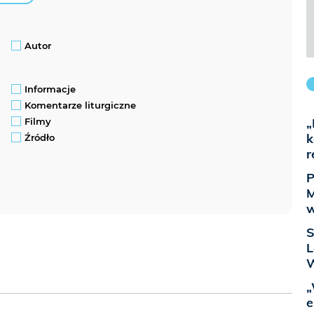
Autor
Informacje
Komentarze liturgiczne
„
Filmy
k
Źródło
r
P
M
w
S
L
W
„
e