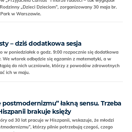
 „Przyjaciela Caritas” i morze radości – tak wyglądał
 Rodzinny „Dzieci Dzieciom”, zorganizowany 30 maja br.
ia Park w Warszawie.
ty – dziś dodatkowa sesja
o w poniedziałek o godz. 9:00 rozpocznie się dodatkowa
. We wtorek odbędzie się egzamin z matematyki, a w
stąpią do nich uczniowie, którzy z powodów zdrowotnych
ać ich w maju.
e postmodernizmu” łakną sensu. Trzeba
iszpanii brakuje księży
óry od 30 lat pracuje w Hiszpanii, wskazuje, że młodzi
stmodernizmu”, którzy pilnie potrzebują czegoś, czego