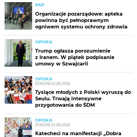
PAP
Organizacje pozarządowe: apteka
powinna być pełnoprawnym
ogniwem systemu ochrony zdrowia
OPOKA
Trump ogłasza porozumienie
z Iranem. W piątek podpisanie
umowy w Szwajcarii
OPOKA
DODANE
15.06.2026
Tysiące młodych z Polski wyruszą do
Seulu. Trwają intensywne
przygotowania do ŚDM
OPOKA
DODANE
15.06.2026
Katecheci na manifestacji „Dobra