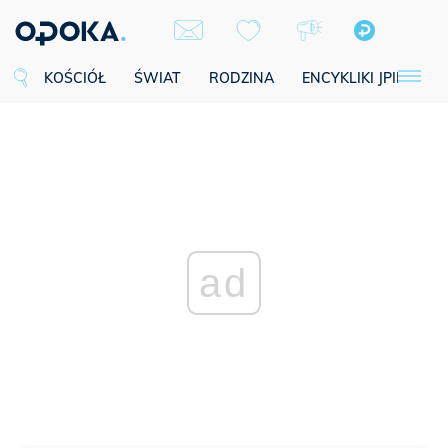
KOŚCIÓŁ
ŚWIAT
RODZINA
ENCYKLIKI JPII
SE
ad