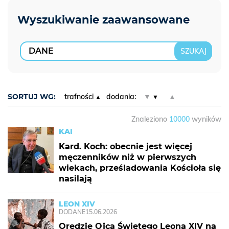
SORTUJ WG:
trafności
dodania:
▼
▲
Znaleziono
10000
wyników
KAI
Kard. Koch: obecnie jest więcej
męczenników niż w pierwszych
wiekach, prześladowania Kościoła się
nasilają
LEON XIV
DODANE
15.06.2026
Orędzie Ojca Świętego Leona XIV na