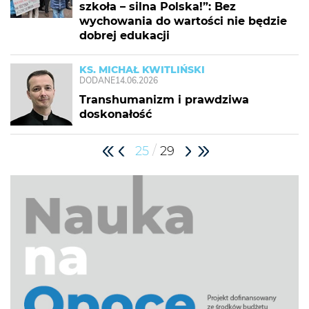
szkoła – silna Polska!”: Bez
wychowania do wartości nie będzie
dobrej edukacji
KS. MICHAŁ KWITLIŃSKI
DODANE
14.06.2026
Transhumanizm i prawdziwa
doskonałość
/
25
29