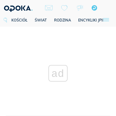
KOŚCIÓŁ
ŚWIAT
RODZINA
ENCYKLIKI JPII
SE
ad